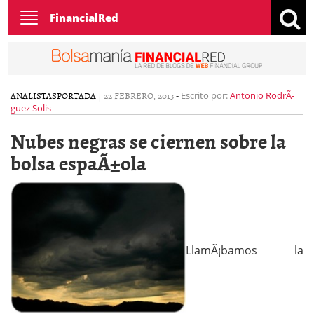
Toggle
FinancialRed
navigation
ANALISTAS
PORTADA
|
22 FEBRERO, 2013
-
Escrito por:
Antonio RodrÃ­
guez Solis
Nubes negras se ciernen sobre la
bolsa espaÃ±ola
LlamÃ¡bamos la