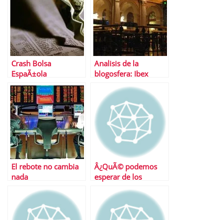
Crash Bolsa
Analisis de la
EspaÃ±ola
blogosfera: Ibex
El rebote no cambia
Â¿QuÃ© podemos
nada
esperar de los
mercados esta
semana?