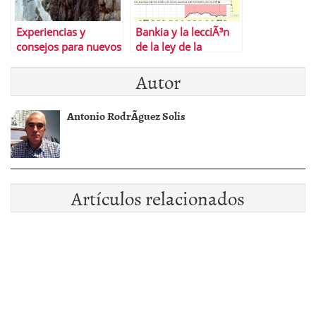
Experiencias y
Bankia y la lecciÃ³n
consejos para nuevos
de la ley de la
#inversores en
gravedad en valores
Autor
#bolsa
bajistas
Antonio RodrÃ­guez Solis
Artículos relacionados