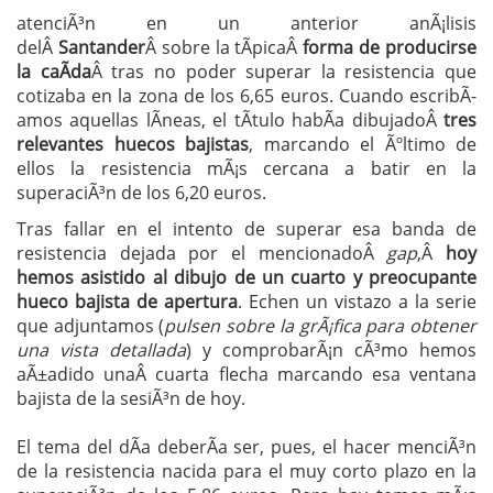
atenciÃ³n en un anterior anÃ¡lisis
delÂ
Santander
Â sobre la tÃ­picaÂ
forma de producirse
la caÃ­da
Â tras no poder superar la resistencia que
cotizaba en la zona de los 6,65 euros. Cuando escribÃ­
amos aquellas lÃ­neas, el tÃ­tulo habÃ­a dibujadoÂ
tres
relevantes huecos bajistas
, marcando el Ãºltimo de
ellos la resistencia mÃ¡s cercana a batir en la
superaciÃ³n de los 6,20 euros.
Tras fallar en el intento de superar esa banda de
resistencia dejada por el mencionadoÂ
gap
,Â
hoy
hemos asistido al dibujo de un cuarto y preocupante
hueco bajista de apertura
. Echen un vistazo a la serie
que adjuntamos (
pulsen sobre la grÃ¡fica para obtener
una vista detallada
) y comprobarÃ¡n cÃ³mo hemos
aÃ±adido unaÂ cuarta flecha marcando esa ventana
bajista de la sesiÃ³n de hoy.
El tema del dÃ­a deberÃ­a ser, pues, el hacer menciÃ³n
de la resistencia nacida para el muy corto plazo en la