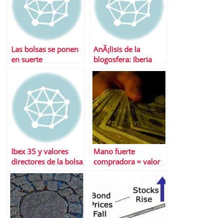
Las bolsas se ponen
AnÃ¡lisis de la
en suerte
blogosfera: Iberia
Ibex 35 y valores
Mano fuerte
directores de la bolsa
compradora = valor
espaÃ±ola
alcista de medio
plazo