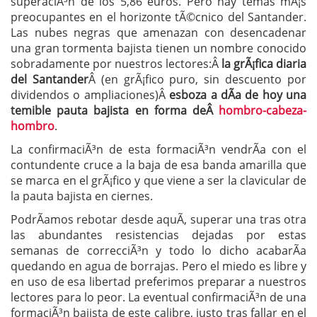
superaciÃ³n de los 5,86 euros. Pero hay temas mÃ¡s
preocupantes en el horizonte tÃ©cnico del Santander.
Las nubes negras que amenazan con desencadenar
una gran tormenta bajista tienen un nombre conocido
sobradamente por nuestros lectores:Â
la grÃ¡fica diaria
del Santander
Â (en grÃ¡fico puro, sin descuento por
dividendos o ampliaciones)Â
esboza a dÃ­a de hoy una
temible pauta bajista en forma deÂ
hombro-cabeza-
hombro
.
La confirmaciÃ³n de esta formaciÃ³n vendrÃ­a con el
contundente cruce a la baja de esa banda amarilla que
se marca en el grÃ¡fico y que viene a ser la clavicular de
la pauta bajista en ciernes.
PodrÃ­amos rebotar desde aquÃ­, superar una tras otra
las abundantes resistencias dejadas por estas
semanas de correcciÃ³n y todo lo dicho acabarÃ­a
quedando en agua de borrajas. Pero el miedo es libre y
en uso de esa libertad preferimos preparar a nuestros
lectores para lo peor. La eventual confirmaciÃ³n de una
formaciÃ³n bajista de este calibre, justo tras fallar en el