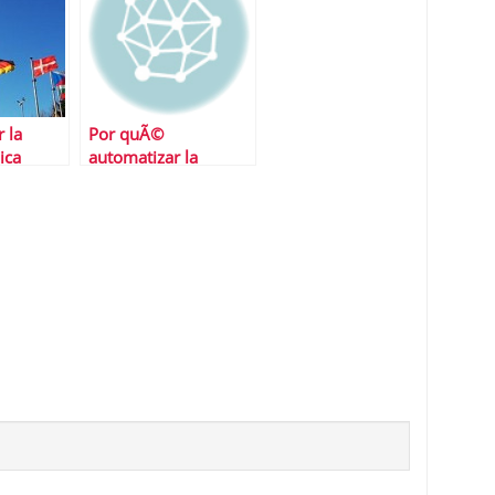
 la
Por quÃ©
ica
automatizar la
Europa?
gesiÃ³n de la deuda
en las pyme