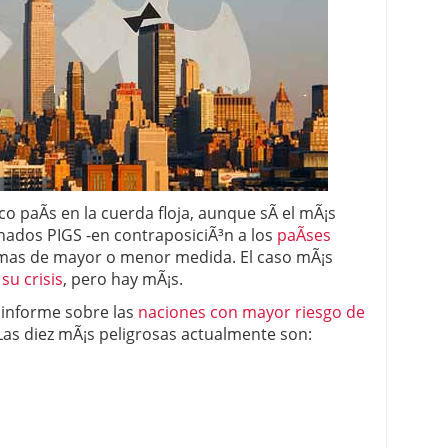
 proceso tradicional: ventajas reales para pymes
a mÃ©dica cuando trabajas por cuenta propia
o paÃ­s en la cuerda floja, aunque sÃ­ el mÃ¡s
nados PIGS -en contraposiciÃ³n a los
paÃ­ses
mas de mayor o menor medida. El caso mÃ¡s
su crisis
, pero hay mÃ¡s.
 informe sobre las
naciones con mayor riesgo de
Las diez mÃ¡s peligrosas actualmente son: