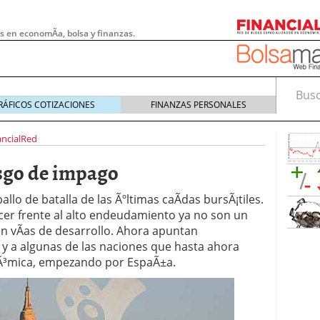
s en economÃ­a, bolsa y finanzas.
Busca
RÁFICOS COTIZACIONES
FINANZAS PERSONALES
ancialRed
esgo de impago
llo de batalla de las Ãºltimas caÃ­das bursÃ¡tiles.
acer frente al alto endeudamiento ya no son un
en vÃ­as de desarrollo. Ahora apuntan
y a algunas de las naciones que hasta ahora
nÃ³mica, empezando por EspaÃ±a.
 pymes: la obligación que muchas empresas
s demasiado tarde
20/07/2026
e Deben Saber los Traders Mexicanos Antes de