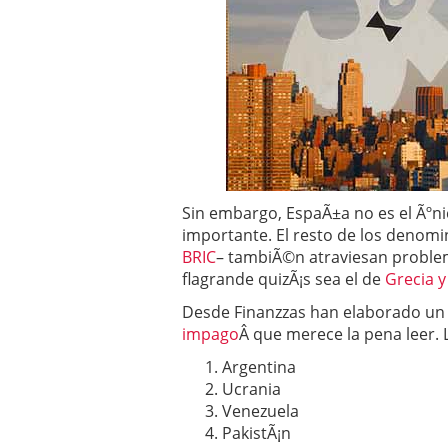
Operar
29/06/2026
Crear empresa online vs
29/05/2026
CÃ³mo afrontar una baj
26/05/2026
Sin embargo, EspaÃ±a no es el Ãºnic
importante. El resto de los denomi
BRIC
– tambiÃ©n atraviesan proble
flagrande quizÃ¡s sea el de
Grecia y 
Desde Finanzzas han elaborado un
impago
Â que merece la pena leer. 
Argentina
Ucrania
Venezuela
PakistÃ¡n