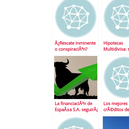
Â¿Rescate inminente
Hipotecas
o conspiraciÃ³n?
Multidivisa: 
atractivo en 
actualidad
La financiaciÃ³n de
Los mejores
EspaÃ±a S.A. seguirÃ¡
crÃ©ditos de
abaratÃ¡ndose
mercado
despuÃ©s de verano