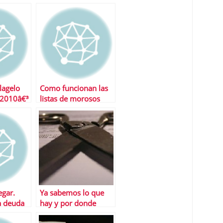
lagelo
Como funcionan las
2010â€³
listas de morosos
a
egar.
Ya sabemos lo que
a deuda
hay y por donde
vendrÃ¡ el recorte de