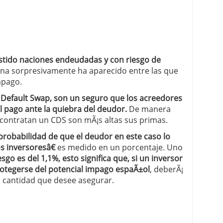
istido naciones endeudadas y con riesgo de
guna sorpresivamente ha aparecido entre las que
mpago.
it Default Swap, son un seguro que los acreedores
 pago ante la quiebra del deudor.
De manera
contratan un CDS son mÃ¡s altas sus primas.
probabilidad de que el deudor en este caso lo
s inversoresâ€
es medido en un porcentaje. Uno
sgo es del 1,1%, esto significa que, si un inversor
otegerse del potencial impago espaÃ±ol
, deberÃ¡
a cantidad que desee asegurar.