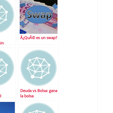
gastos
Â¿QuÃ© es un swap?
sin
la
Deuda vs Bolsa: gana
l
la bolsa