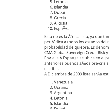
Letonia
Islandia
Dubai
Grecia
Â Rusia
EspaÃ±a
Esta no es la Ãºnica lista, ya que t
periÃ³dica a todos los estados de
probabilidad de quiebra. Es denom
CMA Global Sovereign Credit Risk y 
EnÂ ella,Â EspaÃ±a se ubica en el pu
anteriores buenos aÃ±os pre-crisis,
escribir.
A Diciembre de 2009 lista serÃ­a est
Venezuela
Ucrania
Argentina
Letonia
Islandia
Dubai