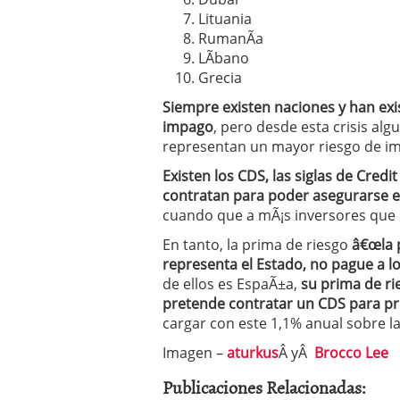
Lituania
RumanÃ­a
LÃ­bano
Grecia
Siempre existen naciones y han ex
impago
, pero desde esta crisis al
representan un mayor riesgo de i
Existen los CDS, las siglas de Cred
contratan para poder asegurarse el
cuando que a mÃ¡s inversores que 
En tanto, la prima de riesgo
â€œla 
representa el Estado, no pague a lo
de ellos es EspaÃ±a,
su prima de rie
pretende contratar un CDS para pr
cargar con este 1,1% anual sobre l
Imagen –
aturkus
Â yÂ
Brocco Lee
Publicaciones Relacionadas: