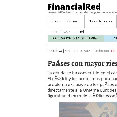
FinancialRed
FinancialRed es una red de blogs especializado
Inicio
Contacto
Notas de prensa
Del
NOTICIAS :
depósito
COTIZACIONES EN STREAMING
G
a la
diversificación:
PORTADA
|
5 FEBRERO, 2010
-
Escrito por:
Fin
cómo
está
PaÃ­ses con mayor ri
cambiando
la
La deuda se ha convertido en el caba
gestión
El dÃ©ficit y los problemas para h
del
problema exclusivo de los paÃ­ses 
ahorro
en
directamente a la UniÃ³ne Europea 
España
figuraban dentro de la Ã©lite eco
05/08/2026
Seguros de convenio en
descubren cuando ya e
ReseÃ±a de SIFX: Lo Qu