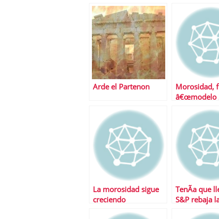
Arde el Partenon
Morosidad, f
â€œmodelo 
para la banc
La morosidad sigue
TenÃ­a que ll
creciendo
S&P rebaja l
espaÃ±ola