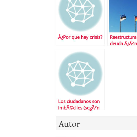
Â¿Por que hay crisis?
Reestructurar
deuda Â¿Ãšn
salida para 
Los ciudadanos son
imbÃ©ciles (segÃºn
los polÃ­ticos y NiÃ±o
Autor
Becerra)