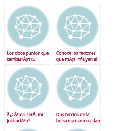
Los doce puntos que
Conoce los factores
cambiarÃ¡n tu
que mÃ¡s influyen al
pensiÃ³n tras la
calcular la jubilaciÃ³n
reforma
Â¿CÃ³mo serÃ¡ mi
Dos tercios de la
jubilaciÃ³n?
bolsa europea no dan
la talla en este aÃ±o