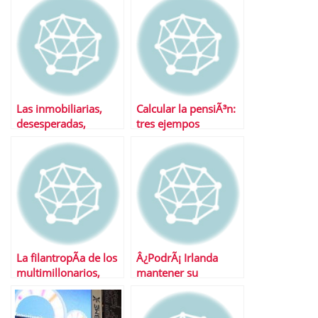
Las inmobiliarias,
Calcular la pensiÃ³n:
desesperadas,
tres ejempos
celebran dos ferias
prÃ¡cticos
por semana para
vender como sea
La filantropÃ­a de los
Â¿PodrÃ¡ Irlanda
multimillonarios,
mantener su
bajo lupa
condiciÃ³n de paraÃ­
so fiscal tras el
rescate?