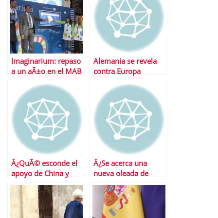
Imaginarium: repaso
Alemania se revela
a un aÃ±o en el MAB
contra Europa
Â¿QuÃ© esconde el
Â¿Se acerca una
apoyo de China y
nueva oleada de
JapÃ³n a EspaÃ±a?
embargos de casas?