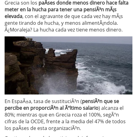
Grecia son los
paÃ­ses donde menos dinero hace falta
meter en la hucha para tener una pensiÃ³n mÃ¡s
elevada
, con el agravante de que cada vez hay mÃ¡s
gente tirando de hucha, y menos alimentÃ¡ndola.
Â¿Moraleja? La hucha cada vez tiene menos dinero.
En EspaÃ±a, tasa de sustituciÃ³n (
pensiÃ³n que se
percibe en proporciÃ³n al Ãºltimo salario
) alcanza el
80%; mientras que en Grecia roza el 100%, segÃºn
cifras de la OCDE, frente a la media del 47% de todos
los paÃ­ses de esta organizaciÃ³n.