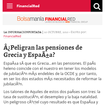
Toggle
FinancialRed
navigation
LA INFORMACION
PORTADA
|
20 OCTUBRE, 2010
-
Escrito por:
FinancialRed
Â¿Peligran las pensiones de
Grecia y EspaÃ±a?
EspaÃ±a sÃ­ que es Grecia…en las pensiones. El paÃ­s
heleno coincide con el nuestro en tener los modelos
de jubilaciÃ³n mÃ¡s endebles de la OCDE y, por tanto,
en ser los dos estados mÃ¡s necesitados de reformar la
jubilaciÃ³n.
Los talones de Aquiles de estos dos paÃ­ses son tres: la
tasa de sustituciÃ³n, el desempleo y la baja natalidad.
Un peligroso cÃ³ctel cuyo resultado es que EspaÃ±a y