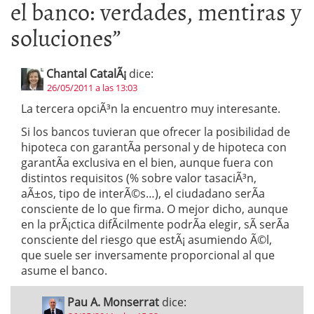
el banco: verdades, mentiras y
soluciones
”
Chantal CatalÃ¡
dice:
26/05/2011 a las 13:03
La tercera opciÃ³n la encuentro muy interesante.
Si los bancos tuvieran que ofrecer la posibilidad de
hipoteca con garantÃ­a personal y de hipoteca con
garantÃ­a exclusiva en el bien, aunque fuera con
distintos requisitos (% sobre valor tasaciÃ³n,
aÃ±os, tipo de interÃ©s…), el ciudadano serÃ­a
consciente de lo que firma. O mejor dicho, aunque
en la prÃ¡ctica difÃ­cilmente podrÃ­a elegir, sÃ­ serÃ­a
consciente del riesgo que estÃ¡ asumiendo Ã©l,
que suele ser inversamente proporcional al que
asume el banco.
Pau A. Monserrat
dice: