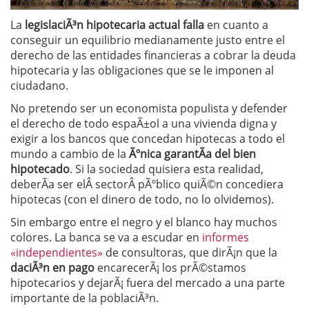
La
legislaciÃ³n hipotecaria actual falla
en cuanto a
conseguir un equilibrio medianamente justo entre el
derecho de las entidades financieras a cobrar la deuda
hipotecaria y las obligaciones que se le imponen al
ciudadano.
No pretendo ser un economista populista y defender
el derecho de todo espaÃ±ol a una vivienda digna y
exigir a los bancos que concedan hipotecas a todo el
mundo a cambio de la
Ãºnica garantÃ­a del bien
hipotecado
. Si la sociedad quisiera esta realidad,
deberÃ­a ser elÂ sectorÂ pÃºblico quiÃ©n concediera
hipotecas (con el dinero de todo, no lo olvidemos).
Sin embargo entre el negro y el blanco hay muchos
colores. La banca se va a escudar en
informes
«independientes»
de consultoras, que dirÃ¡n que la
daciÃ³n en pago
encarecerÃ¡ los prÃ©stamos
hipotecarios y dejarÃ¡ fuera del mercado a una parte
importante de la poblaciÃ³n.