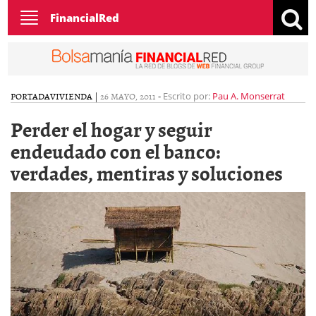
Toggle
FinancialRed
navigation
PORTADA
VIVIENDA
|
26 MAYO, 2011
-
Escrito por:
Pau A. Monserrat
Perder el hogar y seguir
endeudado con el banco:
verdades, mentiras y soluciones