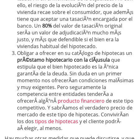
ello, el riesgo de la evoluciÃ³n del precio de la
vivienda recae sobre el consumidor, que ademÃ¡s
tiene que aceptar una tasaciÃ³n encargada por el
banco. Un
80%
del valor de tasaciÃ³n original
serÃ­a un valor de adjudicaciÃ³n mucho mÃ¡s
justo, y mÃ¡s que defendible si el bien era la
viviendas habitual del hipotecado.
Obligar a ofrecer en su catÃ¡logo de hipotecas un
prÃ©stamo hipotecario con la clÃ¡usula
que
estipula que el bien hipotecado es la Ãºnica
garantÃ­a de la deuda. Sin duda en un primer
momento nos ofrecerÃ­an condiciones malÃ­simas
y muy exigentes. Pero seguramente la
competencia entre entidades tenderÃ­a a
ofrecerÂ algÃºnÂ
producto financiero
de este tipo
competitivo. Y sabrÃ­amos el verdadero precio de
mercado de este tipo de hipotecas. ConvivirÃ­an
los dos
tipos de hipotecas
y el cliente podrÃ­
aÂ elegir, al menos.
Hay muchas otras medidas que puede discutirse, y que