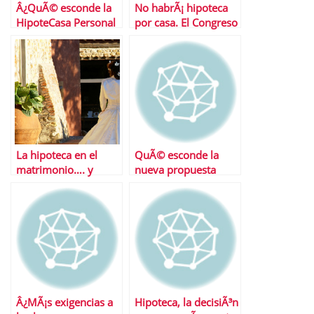
Â¿QuÃ© esconde la
No habrÃ¡ hipoteca
HipoteCasa Personal
por casa. El Congreso
db?
rechaza la propuesta
La hipoteca en el
QuÃ© esconde la
matrimonio…. y
nueva propuesta
despuÃ©s del mismo
hipotecaria de
Santander
Â¿MÃ¡s exigencias a
Hipoteca, la decisiÃ³n