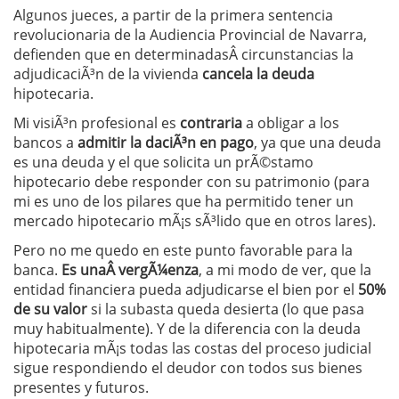
Algunos jueces, a partir de la primera sentencia
revolucionaria de la Audiencia Provincial de Navarra,
defienden que en determinadasÂ circunstancias la
adjudicaciÃ³n de la vivienda
cancela la deuda
hipotecaria.
Mi visiÃ³n profesional es
contraria
a obligar a los
bancos a
admitir la daciÃ³n en pago
, ya que una deuda
es una deuda y el que solicita un prÃ©stamo
hipotecario debe responder con su patrimonio (para
mi es uno de los pilares que ha permitido tener un
mercado hipotecario mÃ¡s sÃ³lido que en otros lares).
Pero no me quedo en este punto favorable para la
banca.
Es unaÂ vergÃ¼enza
, a mi modo de ver, que la
entidad financiera pueda adjudicarse el bien por el
50%
de su valor
si la subasta queda desierta (lo que pasa
muy habitualmente). Y de la diferencia con la deuda
hipotecaria mÃ¡s todas las costas del proceso judicial
sigue respondiendo el deudor con todos sus bienes
presentes y futuros.