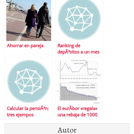
Ahorrar en pareja
Ranking de
depÃ³sitos a un mes
Calcular la pensiÃ³n:
El eurÃ­bor «regala»
tres ejempos
una rebaja de 1000
prÃ¡cticos
euros a las hipotecas
Autor