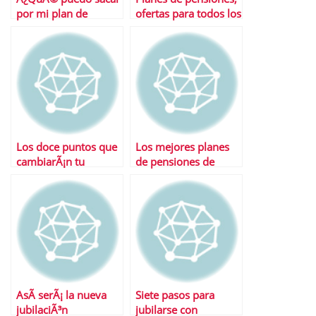
por mi plan de
ofertas para todos los
pensiones?
gutos
Los doce puntos que
Los mejores planes
cambiarÃ¡n tu
de pensiones de
pensiÃ³n tras la
2010
reforma
AsÃ­ serÃ¡ la nueva
Siete pasos para
jubilaciÃ³n
jubilarse con