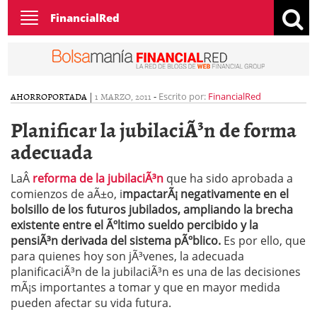
Toggle
FinancialRed
navigation
AHORRO
PORTADA
|
1 MARZO, 2011
-
Escrito por:
FinancialRed
Planificar la jubilaciÃ³n de forma
adecuada
LaÂ
reforma de la jubilaciÃ³n
que ha sido aprobada a
comienzos de aÃ±o, i
mpactarÃ¡ negativamente en el
bolsillo de los futuros jubilados, ampliando la brecha
existente entre el Ãºltimo sueldo percibido y la
pensiÃ³n derivada del sistema pÃºblico.
Es por ello, que
para quienes hoy son jÃ³venes, la adecuada
planificaciÃ³n de la jubilaciÃ³n es una de las decisiones
mÃ¡s importantes a tomar y que en mayor medida
pueden afectar su vida futura.