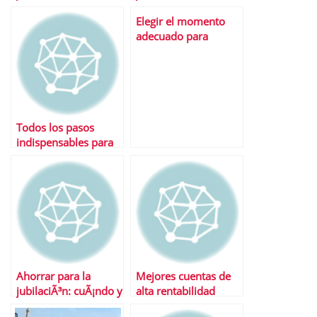
dignidad
Elegir el momento
adecuado para
jubilarse, la clave
para obtener
beneficios
Todos los pasos
indispensables para
planificar con Ã©xito
la jubilaciÃ³n
Ahorrar para la
Mejores cuentas de
jubilaciÃ³n: cuÃ¡ndo y
alta rentabilidad
cÃ³mo debes hacerlo