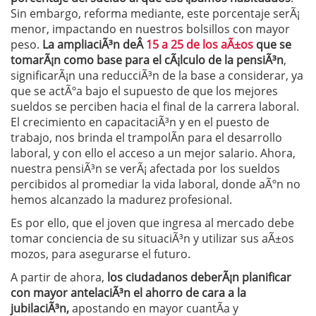
Sin embargo, reforma mediante, este porcentaje serÃ¡
menor, impactando en nuestros bolsillos con mayor
peso.
La ampliaciÃ³n deÂ
15 a 25 de los aÃ±os
que se
tomarÃ¡n como base para el cÃ¡lculo de la pensiÃ³n
,
significarÃ¡n una reducciÃ³n de la base a considerar, ya
que se actÃºa bajo el supuesto de que los mejores
sueldos se perciben hacia el final de la carrera laboral.
El crecimiento en capacitaciÃ³n y en el puesto de
trabajo, nos brinda el trampolÃ­n para el desarrollo
laboral, y con ello el acceso a un mejor salario. Ahora,
nuestra pensiÃ³n se verÃ¡ afectada por los sueldos
percibidos al promediar la vida laboral, donde aÃºn no
hemos alcanzado la madurez profesional.
Es por ello, que el joven que ingresa al mercado debe
tomar conciencia de su situaciÃ³n y utilizar sus aÃ±os
mozos, para asegurarse el futuro.
A partir de ahora,
los ciudadanos deberÃ¡n planificar
con mayor antelaciÃ³n el ahorro de cara a la
jubilaciÃ³n,
apostando en mayor cuantÃ­a y