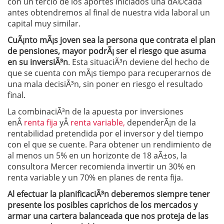
con un tercio de los aportes iniciados una dÃ©cada
antes obtendremos al final de nuestra vida laboral un
capital muy similar.
CuÃ¡nto mÃ¡s joven sea la persona que contrata el plan
de pensiones, mayor podrÃ¡ ser el riesgo que asuma
en su inversiÃ³n
. Esta situaciÃ³n deviene del hecho de
que se cuenta con mÃ¡s tiempo para recuperarnos de
una mala decisiÃ³n, sin poner en riesgo el resultado
final.
La combinaciÃ³n de la apuesta por inversiones
enÂ
renta fija
yÂ
renta variable,
dependerÃ¡n de la
rentabilidad pretendida por el inversor y del tiempo
con el que se cuente. Para obtener un rendimiento de
al menos un 5% en un horizonte de 18 aÃ±os, la
consultora Mercer recomienda invertir un 30% en
renta variable y un 70% en planes de renta fija.
Al efectuar la planificaciÃ³n deberemos siempre tener
presente los posibles caprichos de los mercados y
armar una cartera balanceada que nos proteja de las