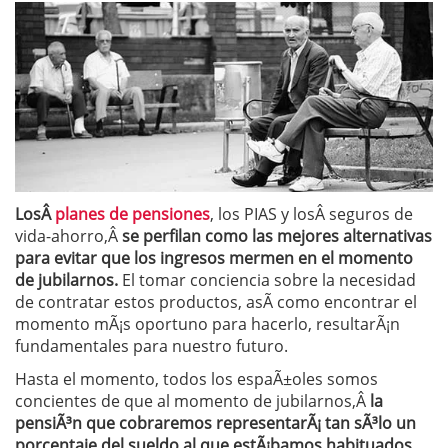
LosÂ
planes de pensiones
, los PIAS y losÂ seguros de
vida-ahorro,Â
se perfilan como las mejores alternativas
para evitar que los ingresos mermen en el momento
de jubilarnos.
El tomar conciencia sobre la necesidad
de contratar estos productos, asÃ­ como encontrar el
momento mÃ¡s oportuno para hacerlo, resultarÃ¡n
fundamentales para nuestro futuro.
Hasta el momento, todos los espaÃ±oles somos
concientes de que al momento de jubilarnos,Â
la
pensiÃ³n que cobraremos representarÃ¡ tan sÃ³lo un
porcentaje del sueldo al que estÃ¡bamos habituados
.