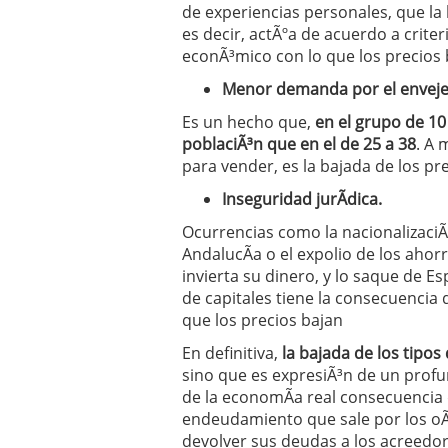
de experiencias personales, que la 
es decir, actÃºa de acuerdo a criter
econÃ³mico con lo que los precios 
Menor demanda por el envejec
Es un hecho que,
en el grupo de 10
poblaciÃ³n que en el de 25 a 38
. A 
para vender, es la bajada de los pre
Inseguridad jurÃ­dica.
Ocurrencias como la nacionalizaci
AndalucÃ­a o el expolio de los ahor
invierta su dinero, y lo saque de E
de capitales tiene la consecuencia
que los precios bajan
En definitiva,
la bajada de los tipos
sino que es expresiÃ³n de un prof
de la economÃ­a real consecuencia 
endeudamiento que sale por los oÃ­
devolver sus deudas a los acreedores