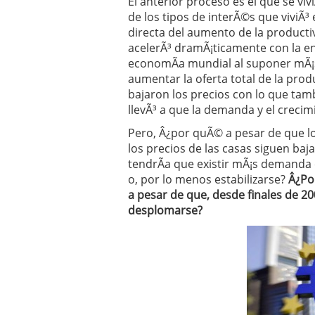
El anterior proceso es el que se vi
de los tipos de interÃ©s que viviÃ³
directa del aumento de la producti
acelerÃ³ dramÃ¡ticamente con la e
economÃ­a mundial al suponer mÃ¡s
aumentar la oferta total de la prod
bajaron los precios con lo que tamb
llevÃ³ a que la demanda y el crecim
Pero, Â¿por quÃ© a pesar de que los
los precios de las casas siguen ba
tendrÃ­a que existir mÃ¡s demanda 
o, por lo menos estabilizarse?
Â¿Po
a pesar de que, desde finales de 2
desplomarse?