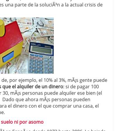
una parte de la soluciÃ³n a la actual crisis de
 proceso tradicional: ventajas reales para pymes
a mÃ©dica cuando trabajas por cuenta propia
 de, por ejemplo, el 10% al 3%, mÃ¡s gente puede
 que el alquiler de un dinero
: si de pagar 100
 30, mÃ¡s personas puede alquiler ese bien (el
.Â Dado que ahora mÃ¡s personas pueden
para el dinero con el que comprar una casa, el
be.
o suelo ni por asomo