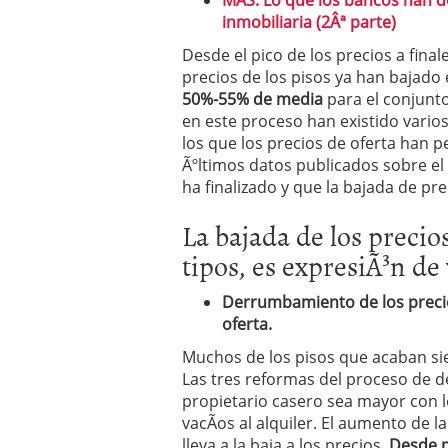
MÃS: Lo que los bancos han d
inmobiliaria (2Âª parte)
Desde el pico de los precios a final
precios de los pisos ya han bajado 
50%-55% de media
para el conjunto
en este proceso han existido vario
los que los precios de oferta han 
Ãºltimos datos publicados sobre el 
ha finalizado y que la bajada de pr
La bajada de los precios
tipos, es expresiÃ³n de 
Derrumbamiento de los precios
oferta.
Muchos de los pisos que acaban sie
Las tres reformas del proceso de d
propietario casero sea mayor con 
vacÃ­os al alquiler. El aumento de 
lleva a la baja a los precios.
Desde pr