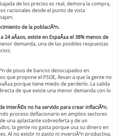
bajada de los precios es real, demora la compra,
ios racionales desde el punto de vista
bajan;
imiento de la poblaciÃ³n.
 a 24 aÃ±os, existe en EspaÃ±a el 38% menos de
menor demanda, una de las posibles respuestas
cios;
Ã³n de pisos de bancos desocupados en
ros que propone el PSOE, llevan a que la gente no
spaÃ±a porque tiene miedo de perderlo. La salida
 directa de que existe una menor demanda con lo
 de interÃ©s no ha servido para crear inflaciÃ³n
,
undo proceso deflacionario en amplios sectores
de una aplastante sobreoferta y de un
dos; la gente no gasta porque usa su dinero en
. Al no existir ni gasto ni inversiÃ³n productiva,