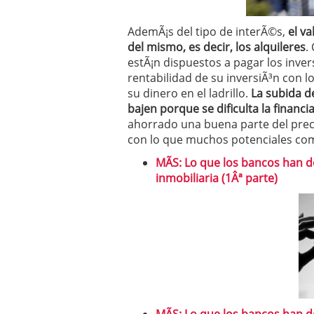
AdemÃ¡s del tipo de interÃ©s,
el va
del mismo, es decir, los alquileres
.
estÃ¡n dispuestos a pagar los inv
rentabilidad de su inversiÃ³n con
su dinero en el ladrillo.
La subida d
bajen porque se dificulta la financ
ahorrado una buena parte del prec
con lo que muchos potenciales co
MÃS: Lo que los bancos han d
inmobiliaria (1Âª parte)