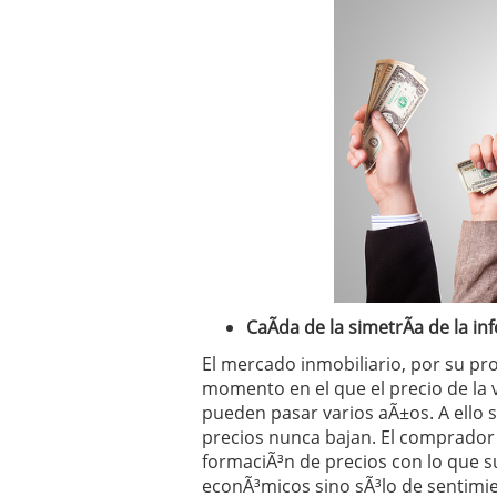
CaÃ­da de la simetrÃ­a de la in
El mercado inmobiliario, por su pro
momento en el que el precio de la v
pueden pasar varios aÃ±os. A ello 
precios nunca bajan. El comprador 
formaciÃ³n de precios con lo que s
econÃ³micos sino sÃ³lo de sentimie