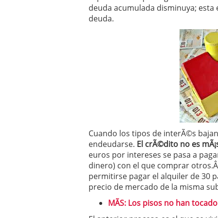
Operar
29/06/2026
deuda acumulada disminuya; esta es 
Crear empresa online vs
deuda.
29/05/2026
CÃ³mo afrontar una baj
26/05/2026
Cuando los tipos de interÃ©s bajan
endeudarse.
El crÃ©dito no es mÃ¡s
euros por intereses se pasa a pagar
dinero) con el que comprar otros
permitirse pagar el alquiler de 30 
precio de mercado de la misma su
MÃS: Los pisos no han tocad