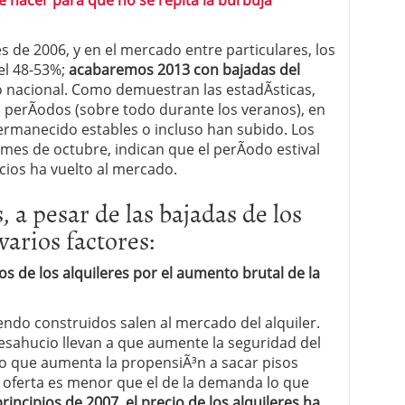
e hacer para que no se repita la burbuja
es de 2006, y en el mercado entre particulares, los
el 48-53%;
acabaremos 2013 con bajadas del
 nacional. Como demuestran las estadÃ­sticas,
s perÃ­odos (sobre todo durante los veranos), en
permanecido estables o incluso han subido. Los
mes de octubre, indican que el perÃ­odo estival
ecios ha vuelto al mercado.
, a pesar de las bajadas de los
varios factores:
 de los alquileres por el aumento brutal de la
ndo construidos salen al mercado del alquiler.
esahucio llevan a que aumente la seguridad del
lo que aumenta la propensiÃ³n a sacar pisos
la oferta es menor que el de la demanda lo que
incipios de 2007, el precio de los alquileres ha