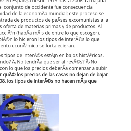
viÃ³ en EspaÃ±a desde 1973 hasta 2006. La bajada
 el conjunto de occidente fue consecuencia
vidad de la economÃ­a mundial; este proceso se
ntrada de productos de paÃ­ses excomunistas a la
 oferta de materias primas y de productos. Al
ucciÃ³n (habÃ­a mÃ¡s de entre lo que escoger),
iÃ©n lo hicieron los tipos de interÃ©s lo que
iento econÃ³mico se fortalecieran.
 tipos de interÃ©s estÃ¡n en bajos histÃ³ricos,
jando? Â¿No tendrÃ­a que ser al revÃ©s? Â¿No
con lo que los precios deberÃ­a comenzar a subir
r quÃ© los precios de las casas no dejan de bajar
008, los tipos de interÃ©s no hacen mÃ¡s que