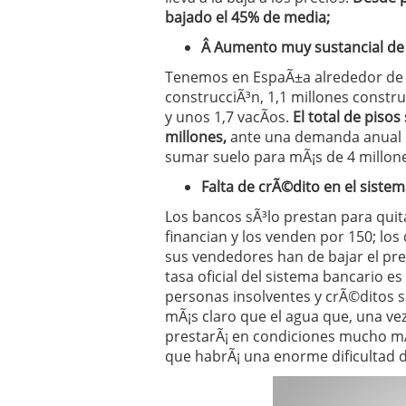
bajado el 45% de media;
Â
Aumento muy sustancial de 
Tenemos en EspaÃ±a alrededor de 1
construcciÃ³n, 1,1 millones constru
y unos 1,7 vacÃ­os.
El total de pisos
millones,
ante una demanda anual d
sumar suelo para mÃ¡s de 4 millone
Falta de crÃ©dito en el sistem
Los bancos sÃ³lo prestan para quit
financian y los venden por 150; los 
sus vendedores han de bajar el pr
tasa oficial del sistema bancario es
personas insolventes y crÃ©ditos 
mÃ¡s claro que el agua que, una vez
prestarÃ¡ en condiciones mucho mÃ¡
que habrÃ¡ una enorme dificultad 