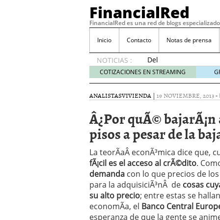
FinancialRed
FinancialRed es una red de blogs especializado
Inicio
Contacto
Notas de prensa
Del
NOTICIAS :
depósito
COTIZACIONES EN STREAMING
G
a la
diversificación:
ANALISTAS
VIVIENDA
|
19 NOVIEMBRE, 2013
-
cómo
está
Â¿Por quÃ© bajarÃ¡n a
cambiando
pisos a pesar de la ba
la
gestión
del
La teorÃ­aÂ econÃ³mica dice que, 
ahorro
fÃ¡cil es el acceso al crÃ©dito
. Como
en
demanda
con lo que precios de los
España
para la adquisiciÃ³nÂ de
cosas cuy
05/08/2026
su alto precio
; entre estas se hall
Seguros de convenio en
economÃ­a, el
Banco Central Europe
descubren cuando ya e
esperanza de que la gente se anim
ReseÃ±a de SIFX: Lo Qu