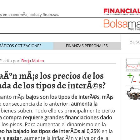
s en economÃ­a, bolsa y finanzas.
Busca
RÁFICOS COTIZACIONES
FINANZAS PERSONALES
Escrito por:
Borja Mateo
Ãºn mÃ¡s los precios de los
jada de los tipos de interÃ©s?
cuanto mÃ¡s
bajos son los tipos de interÃ©s, mÃ¡s
 consecuencia de lo anterior,
aumenta la
 bienes suben. Todo ello es principalmente cierto
a compra requiere grandes financiaciones dado
an los pisos. Para aumentar el dinamismo en la
 pymes: la obligación que muchas empresas
o ha bajado los tipos de interÃ©s al 0,25%
en la
s demasiado tarde
20/07/2026
e a
gastar
, aumente la inflaciÃ³n y el valor de la
e Deben Saber los Traders Mexicanos Antes de