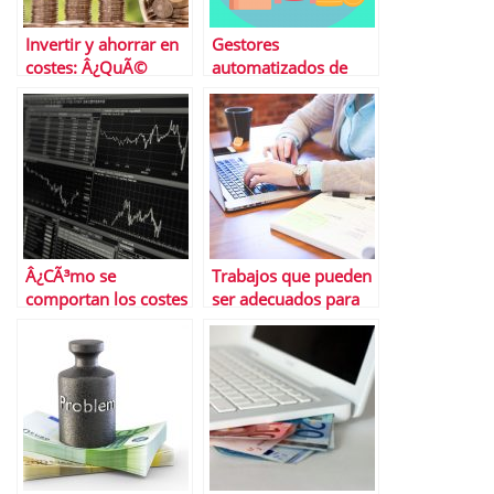
Invertir y ahorrar en
Gestores
costes: Â¿QuÃ©
automatizados de
productos pueden
inversiÃ³n: Â¿CÃ³mo
ser mÃ¡s adecuados?
aprovecharlos?
Â¿CÃ³mo se
Trabajos que pueden
comportan los costes
ser adecuados para
variables totales?
personas
introvertidas