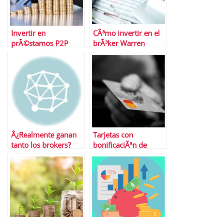
Invertir en
CÃ³mo invertir en el
prÃ©stamos P2P
brÃ³ker Warren
Â¿tendencia para
Bowie and Smith
2022? La tarea
Â¿Realmente ganan
Tarjetas con
tanto los brokers?
bonificaciÃ³n de
devoluciÃ³n