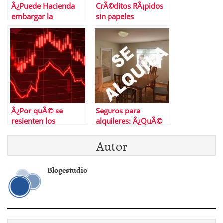
Â¿Puede Hacienda
CrÃ©ditos RÃ¡pidos
embargar la
sin papeles
devoluciÃ³n de la
renta?
Â¿Por quÃ© se
Seguros para
resienten los
alquileres: Â¿QuÃ©
mercados asiÃ¡ticos
son y cÃ³mo
Autor
de la guerra en
funcionan?
Ucrania?
Blogestudio