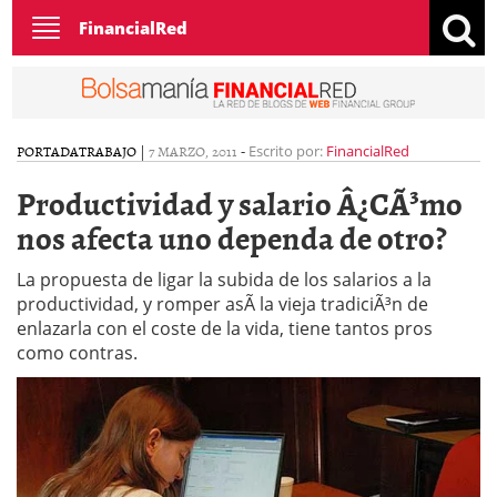
Toggle
FinancialRed
navigation
PORTADA
TRABAJO
|
7 MARZO, 2011
-
Escrito por:
FinancialRed
Productividad y salario Â¿CÃ³mo
nos afecta uno dependa de otro?
La propuesta de ligar la subida de los salarios a la
productividad, y romper asÃ­ la vieja tradiciÃ³n de
enlazarla con el coste de la vida, tiene tantos pros
como contras.