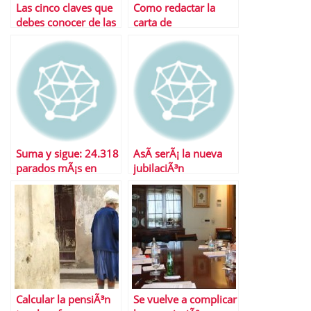
Las cinco claves que
Como redactar la
debes conocer de las
carta de
nuevas reglas del
presentaciÃ³n
juego laboral
perfecta
Suma y sigue: 24.318
AsÃ­ serÃ¡ la nueva
parados mÃ¡s en
jubilaciÃ³n
noviembre
Calcular la pensiÃ³n
Se vuelve a complicar