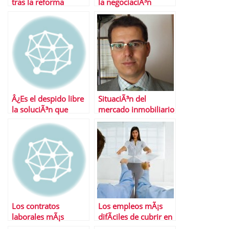
tras la reforma
la negociaciÃ³n
colectiva
Â¿Es el despido libre
SituaciÃ³n del
la soluciÃ³n que
mercado inmobiliario
necesita EspaÃ±a?
espaÃ±ol
independientemente
del tipo IVA
Los contratos
Los empleos mÃ¡s
laborales mÃ¡s
difÃ­ciles de cubrir en
utilizados
2012