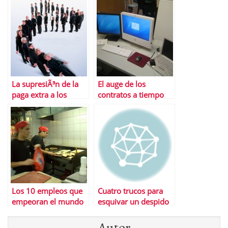
La supresiÃ³n de la
El auge de los
paga extra a los
contratos a tiempo
funcionarios y su
parcial
efecto dominÃ³ sobre
el consumo
Los 10 empleos que
Cuatro trucos para
empeoran el mundo
esquivar un despido
inminente
Autor