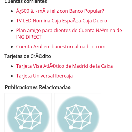
Cuentas corrientes
Â¿500 â‚¬ mÃ¡s feliz con Banco Popular?
TV LED Nomina Caja EspaÃ±a-Caja Duero
Plan amigo para clientes de Cuenta NÃ³mina de
ING DIRECT
Cuenta Azul en ibanestorealmadrid.com
Tarjetas de CrÃ©dito
Tarjeta Visa AtlÃ©tico de Madrid de la Caixa
Tarjeta Universal Ibercaja
Publicaciones Relacionadas: