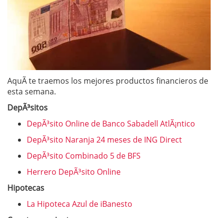
AquÃ­ te traemos los mejores productos financieros de
esta semana.
DepÃ³sitos
DepÃ³sito Online de Banco Sabadell AtlÃ¡ntico
DepÃ³sito Naranja 24 meses de ING Direct
DepÃ³sito Combinado 5 de BFS
Herrero DepÃ³sito Online
Hipotecas
La Hipoteca Azul de iBanesto