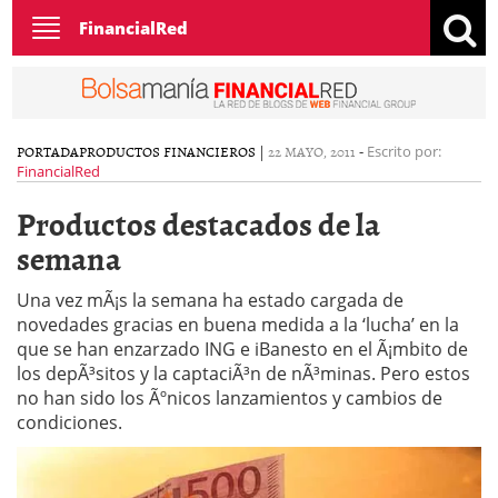
Toggle
FinancialRed
navigation
PORTADA
PRODUCTOS FINANCIEROS
|
22 MAYO, 2011
-
Escrito por:
FinancialRed
Productos destacados de la
semana
Una vez mÃ¡s la semana ha estado cargada de
novedades gracias en buena medida a la ‘lucha’ en la
que se han enzarzado ING e iBanesto en el Ã¡mbito de
los depÃ³sitos y la captaciÃ³n de nÃ³minas. Pero estos
no han sido los Ãºnicos lanzamientos y cambios de
condiciones.