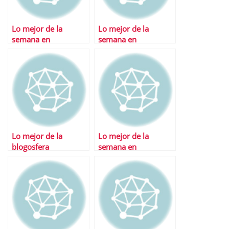
Lo mejor de la
Lo mejor de la
semana en
semana en
Financialred
Financialred
Lo mejor de la
Lo mejor de la
blogosfera
semana en
Financialred