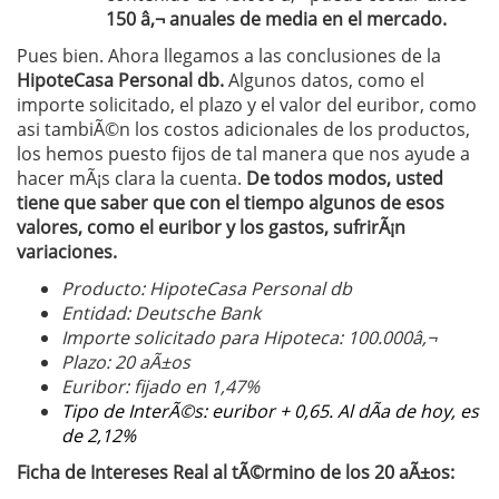
150 â‚¬ anuales de media en el mercado.
Pues bien. Ahora llegamos a las conclusiones de la
HipoteCasa Personal db.
Algunos datos, como el
importe solicitado, el plazo y el valor del euribor, como
asi tambiÃ©n los costos adicionales de los productos,
los hemos puesto fijos de tal manera que nos ayude a
hacer mÃ¡s clara la cuenta.
De todos modos, usted
tiene que saber que con el tiempo algunos de esos
valores, como el euribor y los gastos, sufrirÃ¡n
variaciones.
Producto: HipoteCasa Personal db
Entidad: Deutsche Bank
Importe solicitado para Hipoteca: 100.000â‚¬
Plazo: 20 aÃ±os
Euribor: fijado en 1,47%
Tipo de InterÃ©s: euribor + 0,65. Al dÃ­a de hoy, es
de 2,12%
Ficha de Intereses Real al tÃ©rmino de los 20 aÃ±os: