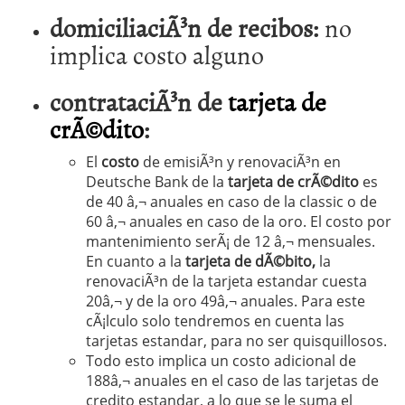
domiciliaciÃ³n de recibos:
no
implica costo alguno
contrataciÃ³n de
tarjeta de
crÃ©dito
:
El
costo
de emisiÃ³n y renovaciÃ³n en
Deutsche Bank de la
tarjeta de crÃ©dito
es
de 40 â‚¬ anuales en caso de la classic o de
60 â‚¬ anuales en caso de la oro. El costo por
mantenimiento serÃ¡ de 12 â‚¬ mensuales.
En cuanto a la
tarjeta de dÃ©bito,
la
renovaciÃ³n de la tarjeta estandar cuesta
20â‚¬ y de la oro 49â‚¬ anuales. Para este
cÃ¡lculo solo tendremos en cuenta las
tarjetas estandar, para no ser quisquillosos.
Todo esto implica un costo adicional de
188â‚¬ anuales en el caso de las tarjetas de
credito estandar, a lo que se le suma el