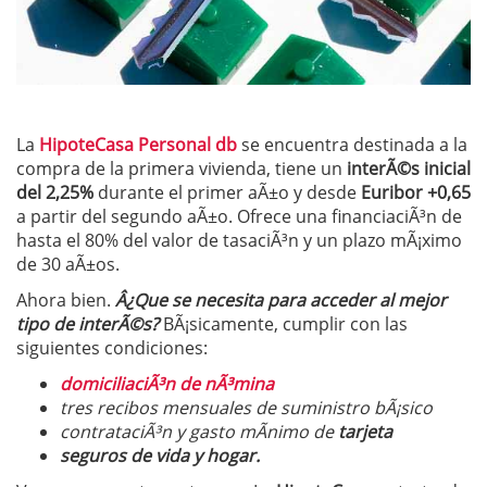
La
HipoteCasa Personal db
se encuentra destinada a la
compra de la primera vivienda, tiene un
interÃ©s inicial
del 2,25%
durante el primer aÃ±o y desde
Euribor +0,65
a partir del segundo aÃ±o. Ofrece una financiaciÃ³n de
hasta el 80% del valor de tasaciÃ³n y un plazo mÃ¡ximo
de 30 aÃ±os.
Ahora bien.
Â¿Que se necesita para acceder al mejor
tipo de interÃ©s?
BÃ¡sicamente, cumplir con las
siguientes condiciones:
domiciliaciÃ³n de nÃ³mina
tres recibos mensuales de suministro bÃ¡sico
contrataciÃ³n y gasto mÃ­nimo de
tarjeta
seguros de vida y hogar.