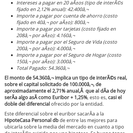
Intereses a pagar en 20 aÃ±os (tipo de interÃ©s
fijado en 2,12% anual): 42.400â‚¬
Importe a pagar por cuenta de ahorro (costo
fijado en 40â‚¬ por aÃ±o): 800â‚¬
Importe a pagar por tarjetas (costo fijado en
208â‚¬ por aÃ±o): 4.160â‚¬
Importe a pagar por el Seguro de Vida (costo
200â‚¬ por aÃ±o): 4.000â‚¬
Importe a pagar por el Seguro de Hogar (costo
150â‚¬ por aÃ±o): 3.000â‚¬
Total Pagado: 54.360â‚¬
El monto de 54.360â‚¬ implica un tipo de interÃ©s real,
sobre el capital solicitado de 100.000â‚¬, de
aproximadamente el 2,71% anual,Â que al dÃ­a de hoy
serÃ­a algo asÃ­ como Euribor + 1,25%
, esto es,
casi el
doble del diferencial
ofrecido por la entidad.
Este diferencial sobre el euribor sacarÃ­a a la
HipoteCasa Personal db
de entre las mejores para
ubicarla sobre la media del mercado en cuanto a tipo