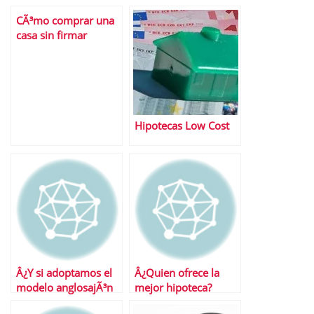
CÃ³mo comprar una
casa sin firmar
hipoteca con el banco
Hipotecas Low Cost
Â¿Y si adoptamos el
Â¿Quien ofrece la
modelo anglosajÃ³n
mejor hipoteca?
para el pago de la
Desvelamos el