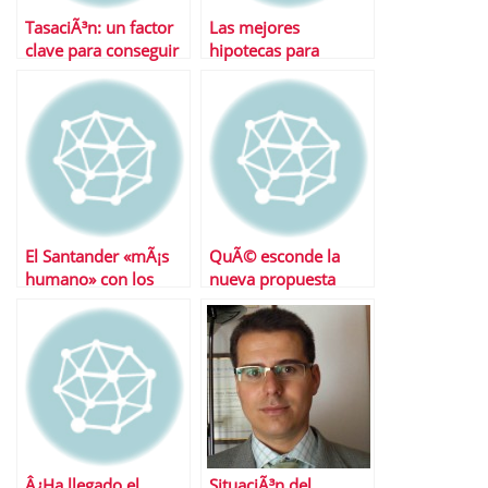
TasaciÃ³n: un factor
Las mejores
clave para conseguir
hipotecas para
financiaciÃ³n
autconstrucciÃ³n
El Santander «mÃ¡s
QuÃ© esconde la
humano» con los
nueva propuesta
hipotecados
hipotecaria de
Santander
Â¿Ha llegado el
SituaciÃ³n del