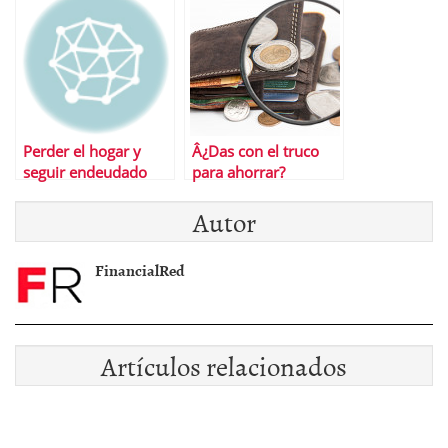
hipoteca?
misterio
Perder el hogar y
Â¿Das con el truco
seguir endeudado
para ahorrar?
con el banco:
Autor
verdades, mentiras y
soluciones
FinancialRed
Artículos relacionados