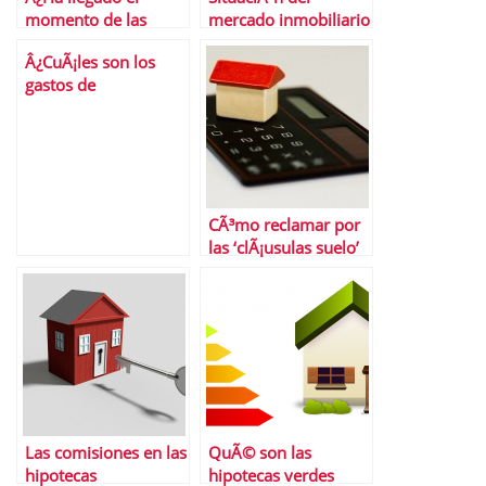
momento de las
mercado inmobiliario
hipotecas a tipo fijo?
espaÃ±ol
Â¿CuÃ¡les son los
Estas son las mejores
independientemente
gastos de
del tipo IVA
constituciÃ³n de una
hipoteca y quiÃ©n
los paga?
CÃ³mo reclamar por
las ‘clÃ¡usulas suelo’
Las comisiones en las
QuÃ© son las
hipotecas
hipotecas verdes