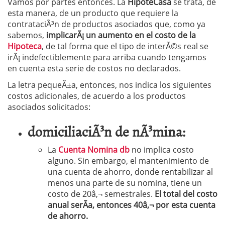
Vamos por partes entonces. La
HipoteCasa
se trata, de
esta manera, de un producto que requiere la
contrataciÃ³n de productos asociados que, como ya
sabemos,
implicarÃ¡ un aumento en el costo de la
Hipoteca
, de tal forma que el tipo de interÃ©s real se
irÃ¡ indefectiblemente para arriba cuando tengamos
en cuenta esta serie de costos no declarados.
La letra pequeÃ±a, entonces, nos indica los siguientes
costos adicionales, de acuerdo a los productos
asociados solicitados:
domiciliaciÃ³n de nÃ³mina:
La
Cuenta Nomina db
no implica costo
alguno. Sin embargo, el mantenimiento de
una cuenta de ahorro, donde rentabilizar al
menos una parte de su nomina, tiene un
costo de 20â‚¬ semestrales.
El total del costo
anual serÃ­a, entonces 40â‚¬ por esta cuenta
de ahorro.