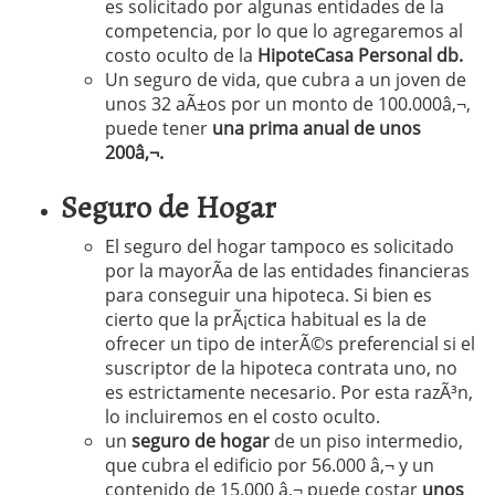
es solicitado por algunas entidades de la
competencia, por lo que lo agregaremos al
costo oculto de la
HipoteCasa Personal db.
Un seguro de vida, que cubra a un joven de
unos 32 aÃ±os por un monto de 100.000â‚¬,
puede tener
una prima anual de unos
200â‚¬.
Seguro de Hogar
El seguro del hogar tampoco es solicitado
por la mayorÃ­a de las entidades financieras
para conseguir una hipoteca. Si bien es
cierto que la prÃ¡ctica habitual es la de
ofrecer un tipo de interÃ©s preferencial si el
suscriptor de la hipoteca contrata uno, no
es estrictamente necesario. Por esta razÃ³n,
lo incluiremos en el costo oculto.
un
seguro de hogar
de un piso intermedio,
que cubra el edificio por 56.000 â‚¬ y un
contenido de 15.000 â‚¬ puede costar
unos