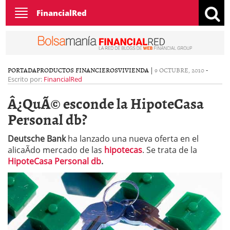
Toggle
FinancialRed
navigation
PORTADA
PRODUCTOS FINANCIEROS
VIVIENDA
|
9 OCTUBRE, 2010
-
Escrito por:
FinancialRed
Â¿QuÃ© esconde la HipoteCasa
Personal db?
Deutsche Bank
ha lanzado una nueva oferta en el
alicaÃ­do mercado de las
hipotecas
. Se trata de la
HipoteCasa Personal db
.