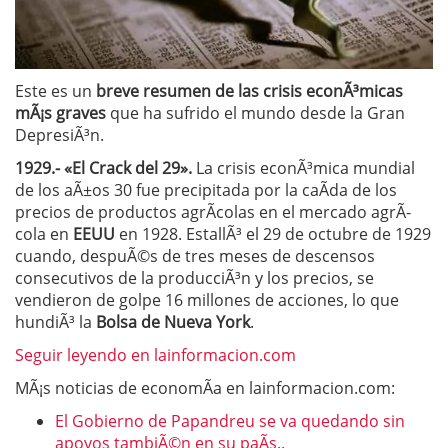
Este es un
breve resumen de las crisis econÃ³micas
mÃ¡s graves
que ha sufrido el mundo desde la Gran
DepresiÃ³n.
1929.- «El Crack del 29».
La crisis econÃ³mica mundial
de los aÃ±os 30 fue precipitada por la caÃ­da de los
precios de productos agrÃ­colas en el mercado agrÃ­
cola en
EEUU
en 1928. EstallÃ³ el 29 de octubre de 1929
cuando, despuÃ©s de tres meses de descensos
consecutivos de la producciÃ³n y los precios, se
vendieron de golpe 16 millones de acciones, lo que
hundiÃ³ la
Bolsa de Nueva York
.
Seguir leyendo en lainformacion.com
MÃ¡s noticias de economÃ­a en lainformacion.com:
El Gobierno de Papandreu se va quedando sin
apoyos tambiÃ©n en su paÃ­s..