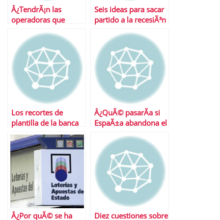
Â¿TendrÃ¡n las
Seis ideas para sacar
operadoras que
partido a la recesiÃ³n
liberar los mÃ³viles
de sus clientes?
Los recortes de
Â¿QuÃ© pasarÃ­a si
plantilla de la banca
EspaÃ±a abandona el
mundial
euro?
Â¿Por quÃ© se ha
Diez cuestiones sobre