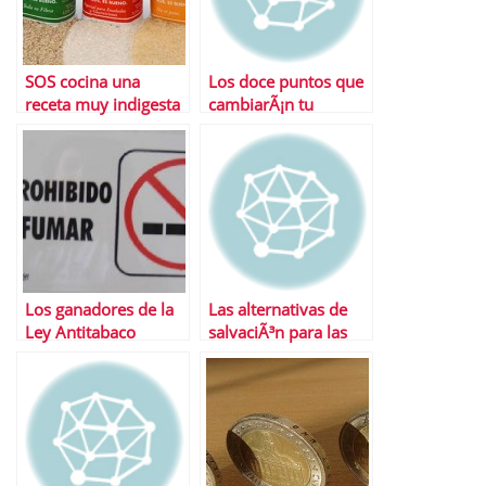
SOS cocina una
Los doce puntos que
receta muy indigesta
cambiarÃ¡n tu
para Ruiz-Mateos
pensiÃ³n tras la
reforma
Los ganadores de la
Las alternativas de
Ley Antitabaco
salvaciÃ³n para las
cajas de ahorro