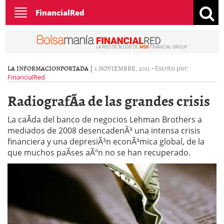
Toggle
FinancialRed
navigation
LA INFORMACION
PORTADA
|
2 NOVIEMBRE, 2011
-
Escrito por:
FinancialRed
RadiografÃ­a de las grandes crisis
La caÃ­da del banco de negocios Lehman Brothers a
mediados de 2008 desencadenÃ³ una intensa crisis
financiera y una depresiÃ³n econÃ³mica global, de la
que muchos paÃ­ses aÃºn no se han recuperado.