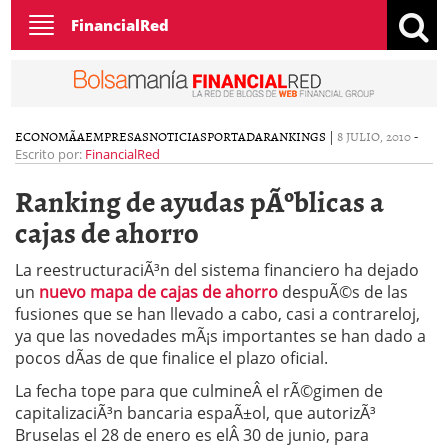
Toggle
FinancialRed
navigation
ECONOMÃ­A
EMPRESAS
NOTICIAS
PORTADA
RANKINGS
|
8 JULIO, 2010
-
Escrito por:
FinancialRed
Ranking de ayudas pÃºblicas a
cajas de ahorro
La reestructuraciÃ³n del sistema financiero ha dejado
un
nuevo mapa de cajas de ahorro
despuÃ©s de las
fusiones que se han llevado a cabo, casi a contrareloj,
ya que las novedades mÃ¡s importantes se han dado a
pocos dÃ­as de que finalice el plazo oficial.
La fecha tope para que culmineÂ el rÃ©gimen de
capitalizaciÃ³n bancaria espaÃ±ol, que autorizÃ³
Bruselas el 28 de enero es elÂ 30 de junio, para