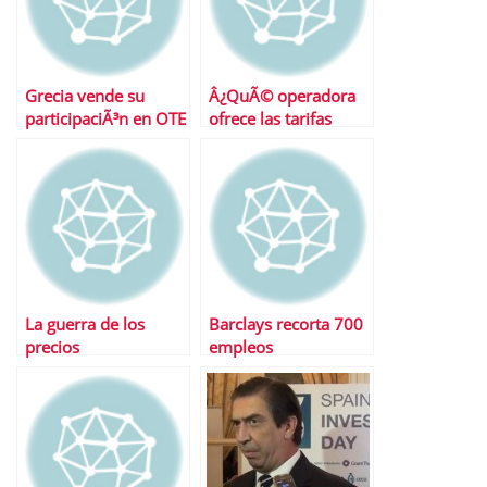
Grecia vende su
Â¿QuÃ© operadora
participaciÃ³n en OTE
ofrece las tarifas
Telecom
mÃ¡s baratas?
La guerra de los
Barclays recorta 700
precios
empleos