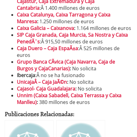
Cajastur, Caja Extremadura y Caja
Cantabria
:Â 1.400 millones de euros
Caixa Catalunya, Caixa Tarragona y Caixa
Manresa
:
1.250 millones de euros
Caixa Galicia – Caixanova
:
1.164 millones de euros
SIP Caja Granada, Caja Murcia, Sa Nostra y Caixa
PenedÃ¨s
:Â 915,50 millones de euros
Caja Duero – Caja EspaÃ±a
:Â 525 millones de
euros
Grupo Banca CÃ­vica (Caja Navarra, Caja de
Burgos y CajaCanarias)
:
No solicita
Ibercaja
:Â no se ha fusionado
UnicajaÂ – Caja JaÃ©n
:
No solicita
Cajasol- Caja Guadalajara
:
No solicita
Unnim (Caixa Sabadell, Caixa Terrassa y Caixa
Manlleu)
:
380 millones de euros
Publicaciones Relacionadas: