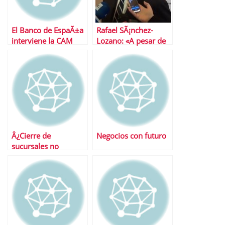
El Banco de EspaÃ±a
Rafael SÃ¡nchez-
interviene la CAM
Lozano: «A pesar de
la huelga la creaciÃ³n
de Iberia Express no
es negociable»
Â¿Cierre de
Negocios con futuro
sucursales no
rentables?