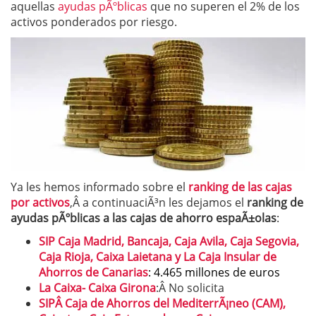
aquellas
ayudas pÃºblicas
que no superen el 2% de los
activos ponderados por riesgo.
Ya les hemos informado sobre el
ranking de las cajas
por activos
,Â a continuaciÃ³n les dejamos el
ranking de
ayudas pÃºblicas a las cajas de ahorro espaÃ±olas
:
SIP
Caja Madrid, Bancaja, Caja Avila, Caja Segovia,
Caja Rioja, Caixa Laietana y La Caja Insular de
Ahorros de Canarias
: 4.465 millones de euros
La Caixa- Caixa Girona
:Â No solicita
SIPÂ Caja de Ahorros del MediterrÃ¡neo (CAM),