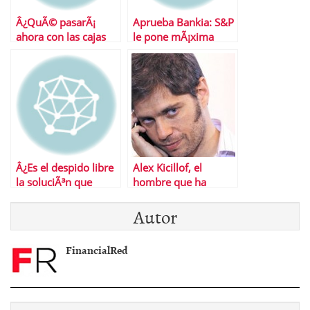
Â¿QuÃ© pasarÃ¡
Aprueba Bankia: S&P
ahora con las cajas
le pone mÃ¡xima
que necesitan capital?
calificaciÃ³n a sus
cÃ©dulas
hipotecarias
Â¿Es el despido libre
Alex Kicillof, el
la soluciÃ³n que
hombre que ha
necesita EspaÃ±a?
«robado» el sueÃ±o a
Autor
Repsol
FinancialRed