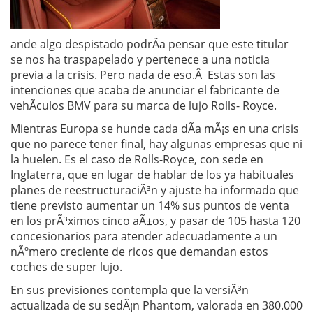
ande algo despistado podrÃ­a pensar que este titular
se nos ha traspapelado y pertenece a una noticia
previa a la crisis. Pero nada de eso.Â Estas son las
intenciones que acaba de anunciar el fabricante de
vehÃ­culos BMV para su marca de lujo Rolls- Royce.
Mientras Europa se hunde cada dÃ­a mÃ¡s en una crisis
que no parece tener final, hay algunas empresas que ni
la huelen. Es el caso de Rolls-Royce, con sede en
Inglaterra, que en lugar de hablar de los ya habituales
planes de reestructuraciÃ³n y ajuste ha informado que
tiene previsto aumentar un 14% sus puntos de venta
en los prÃ³ximos cinco aÃ±os, y pasar de 105 hasta 120
concesionarios para atender adecuadamente a un
nÃºmero creciente de ricos que demandan estos
coches de super lujo.
En sus previsiones contempla que la versiÃ³n
actualizada de su sedÃ¡n Phantom, valorada en 380.000