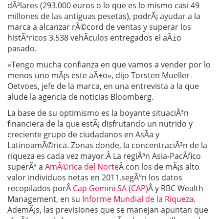
dÃ³lares (293.000 euros o lo que es lo mismo casi 49
millones de las antiguas pesetas), podrÃ¡ ayudar a la
marca a alcanzar rÃ©cord de ventas y superar los
histÃ³ricos 3.538 vehÃ­culos entregados el aÃ±o
pasado.
«Tengo mucha confianza en que vamos a vender por lo
menos uno mÃ¡s este aÃ±o», dijo Torsten Mueller-
Oetvoes, jefe de la marca, en una entrevista a la que
alude la agencia de noticias Bloomberg.
La base de su optimismo es la boyante situaciÃ³n
financiera de la que estÃ¡ disfrutando un nutrido y
creciente grupo de ciudadanos en AsÃ­a y
LatinoamÃ©rica. Zonas donde, la concentraciÃ³n de la
riqueza es cada vez mayor.Â La regiÃ³n Asia-PacÃ­fico
superÃ³ a
AmÃ©rica del Norte
Â con los de mÃ¡s alto
valor individuos netas en 2011,segÃºn los datos
recopilados porÂ
Cap Gemini SA (CAP)
Â y RBC Wealth
Management, en su
Informe Mundial de la Riqueza
.
AdemÃ¡s, las previsiones que se manejan apuntan que