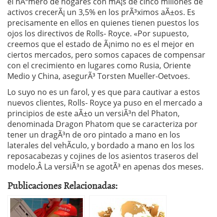
el nÃºmero de hogares con mÃ¡s de cinco millones de
activos crecerÃ¡ un 3,5% en los prÃ³ximos aÃ±os. Es
precisamente en ellos en quienes tienen puestos los
ojos los directivos de Rolls- Royce. «Por supuesto,
creemos que el estado de Ã¡nimo no es el mejor en
ciertos mercados, pero somos capaces de compensar
con el crecimiento en lugares como Rusia, Oriente
Medio y China, asegurÃ³ Torsten Mueller-Oetvoes.
Lo suyo no es un farol, y es que para cautivar a estos
nuevos clientes, Rolls- Royce ya puso en el mercado a
principios de este aÃ±o un versiÃ³n del Phaton,
denominada Dragon Phatom que se caracteriza por
tener un dragÃ³n de oro pintado a mano en los
laterales del vehÃ­culo, y bordado a mano en los los
reposacabezas y cojines de los asientos traseros del
modelo.Â La versiÃ³n se agotÃ³ en apenas dos meses.
Publicaciones Relacionadas: