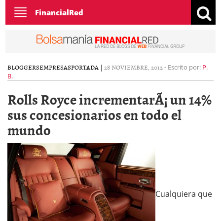
Toggle
FinancialRed
navigation
BLOGGERS
EMPRESAS
PORTADA
|
28 NOVIEMBRE, 2012
-
Escrito por:
P.
B.
Rolls Royce incrementarÃ¡ un 14%
sus concesionarios en todo el
mundo
Cualquiera que