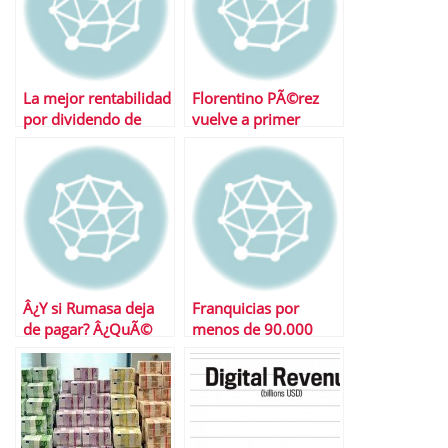
La mejor rentabilidad
Florentino PÃ©rez
por dividendo de
vuelve a primer
Europa
plano con una
operaciÃ³n de
marketing financiero
Â¿Y si Rumasa deja
Franquicias por
de pagar? Â¿QuÃ©
menos de 90.000
pasa con el dinero de
euros
los inversores?