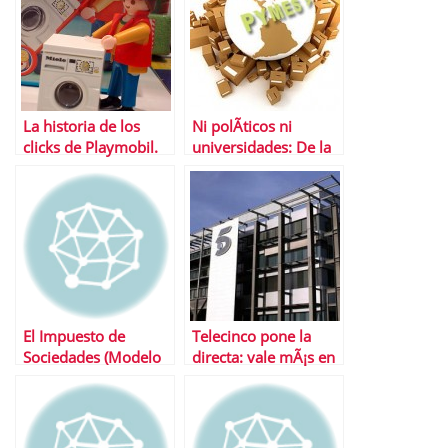
La historia de los
Ni polÃ­ticos ni
clicks de Playmobil.
universidades: De la
Un Ã©xito surgido de
crisis nos sacarÃ¡n
una crisis
los emprendedores!!!
El Impuesto de
Telecinco pone la
Sociedades (Modelo
directa: vale mÃ¡s en
200), una nueva cita
bolsa que Antena 3,
con la
Prisa y Vocento
AdministraciÃ³n por
juntos
Internet