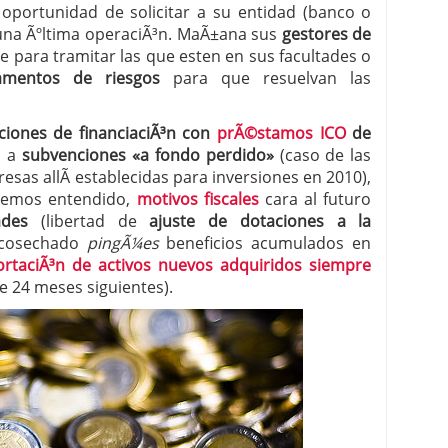
 oportunidad de solicitar a su entidad (banco o
na Ãºltima operaciÃ³n. MaÃ±ana sus
gestores de
 proceso tradicional: ventajas reales para pymes
e para tramitar las que esten en sus facultades o
a mÃ©dica cuando trabajas por cuenta propia
amentos de riesgos
para que resuelvan las
ciones de financiaciÃ³n con
prÃ©stamos ICO
de
o a
subvenciones «a fondo perdido»
(caso de las
resas allÃ­ establecidas para inversiones en 2010),
nemos entendido,
motivos fiscales
cara al futuro
dades
(libertad de
ajuste de dotaciones a la
 cosechado
pingÃ¼es
beneficios acumulados en
ortaciÃ³n de activos nuevos adquiridos siempre
 24 meses siguientes).