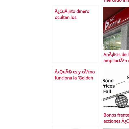
mercado inm
espaÃ±ol
Â¿CuÃ¡nto dinero
independie
ocultan los
del tipo IVA
espaÃ±oles en paraÃ­
sos fiscales?
AnÃ¡lisis de 
ampliaciÃ³n 
capital de Po
Â¿QuÃ© es y cÃ³mo
de sus conve
funciona la ‘Golden
Visa’?
Bonos frente
acciones Â¿C
nos quedam