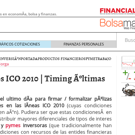
s en economÃ­a, bolsa y finanzas.
Busca
RÁFICOS COTIZACIONES
FINANZAS PERSONALES
INVERSIÃ³N
PORTADA
PRODUCTOS FINANCIEROS
PYME
TRABAJO
Horga
s ICO 2010 | Timing Ãºltimas
l ultimo dÃ­a para firmar / formalizar pÃ³lizas
es en las lÃ­neas ICO 2010
(cuyas condiciones
en aÃºn). Pudiera ser que estas condicionesÂ en
stribuir mayores diferenciales de tipos de interes
 pymes: la obligación que muchas empresas
 y
pymes
inversoras
(que tradicionalmente han
s demasiado tarde
20/07/2026
diciones con recursos de las entides financieras
e Deben Saber los Traders Mexicanos Antes de