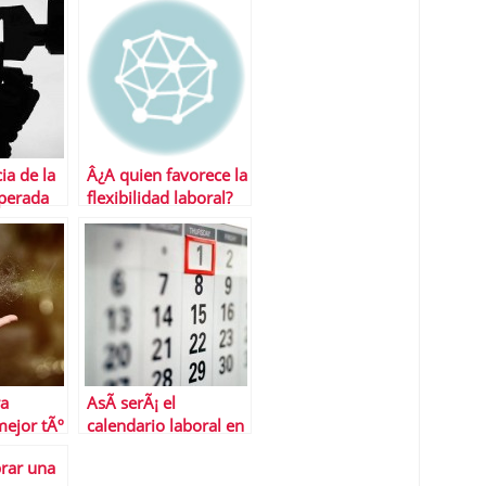
ia de la
Â¿A quien favorece la
perada
flexibilidad laboral?
ra
AsÃ­ serÃ¡ el
ejor tÃº
calendario laboral en
2018
rar una