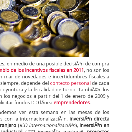
res, en medio de una posible decisiÃ³n de compra
bio de los incentivos fiscales en 2011
, no son los
n mar de novedades e incertidumbres fiscales a
o siempre, depende del
contexto personal
de cada
coyuntura y la fiscalidad de turno. TambiÃ©n los
n los negocios a partir del 1 de enero de 2009 y
icitar fondos ICO lÃ­nea
emprendedores
.
odemos ver esta semana en las mesas de los
 con la internacionalizaciÃ³n,
inversiÃ³n directa
ranjero
(
ICO internacionalizaciÃ³n
),
inversiÃ³n en
industrial
(
ICO inversiÃ³n nacional
),
proyectos