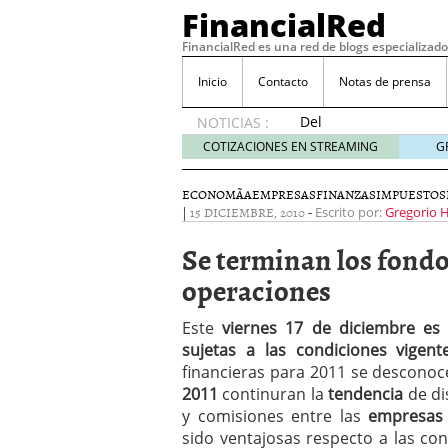
FinancialRed
FinancialRed es una red de blogs especializado
Inicio
Contacto
Notas de prensa
Del
NOTICIAS :
depósito
COTIZACIONES EN STREAMING
G
a la
diversificación:
ECONOMÃ­A
EMPRESAS
FINANZAS
IMPUESTOS
cómo
|
15 DICIEMBRE, 2010
-
Escrito por:
Gregorio 
está
cambiando
Se terminan los fondo
la
operaciones
gestión
del
ahorro
Este
viernes 17 de diciembre es e
en
sujetas a las condiciones vigent
España
financieras para 2011 se desconoc
05/08/2026
2011
continuran la
tendencia
de di
Seguros de convenio en
y comisiones entre las
empresas
descubren cuando ya e
sido ventajosas respecto a las con
ReseÃ±a de SIFX: Lo Qu