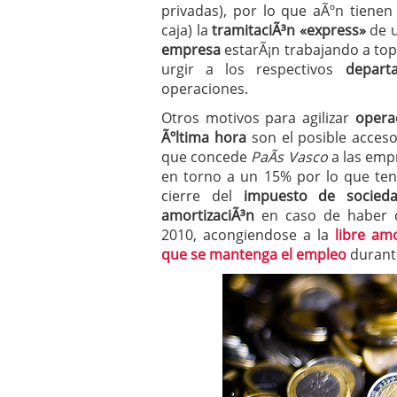
privadas), por lo que aÃºn tienen
Operar
29/06/2026
caja) la
tramitaciÃ³n «express»
de u
Crear empresa online vs
29/05/2026
empresa
estarÃ¡n trabajando a top
CÃ³mo afrontar una baj
urgir a los respectivos
depart
26/05/2026
operaciones.
Otros motivos para agilizar
opera
Ãºltima hora
son el posible acces
que concede
PaÃ­s Vasco
a las emp
en torno a un 15% por lo que te
cierre del
impuesto de socie
amortizaciÃ³n
en caso de haber
2010, acongiendose a la
libre am
que se mantenga el empleo
durante