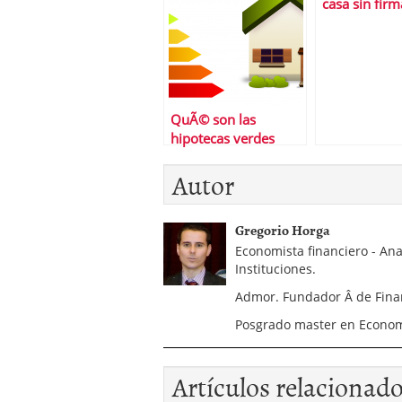
casa sin firm
hipoteca con
QuÃ© son las
hipotecas verdes
Autor
Gregorio Horga
Economista financiero - An
Instituciones.
Admor. Fundador Â de Fin
Posgrado master en EconomÃ
Artículos relacionad