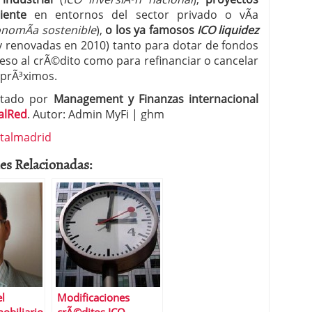
iente
en entornos del sector privado o vÃ­a
onomÃ­a sostenible
),
o los ya
famosos
ICO liquidez
 y renovadas en 2010) tanto para dotar de fondos
eso al crÃ©dito como para refinanciar o cancelar
 prÃ³ximos.
ditado por
Management y Finanzas internacional
alRed
. Autor: Admin MyFi | ghm
italmadrid
es Relacionadas:
el
Modificaciones