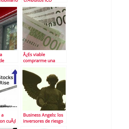
obiliario
crÃ©ditos ICO
liquidez junio 2012 |
ntemente
El ICO esta igual de
nervioso que el
mercado
la
Â¿Es viable
de
comprarme una
pular y
Empresa en tiempos
rtibles
de crisis?
 a
Business Angels: los
on cuÃ¡l
inversores de riesgo
os?
en nuevos negocios