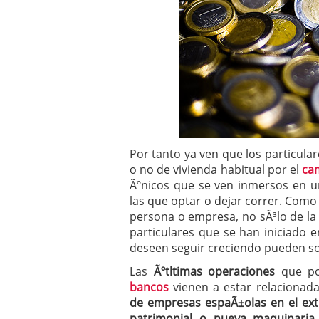
Por tanto ya ven que los particula
o no de vivienda habitual por el
cam
Ãºnicos que se ven inmersos en u
las que optar o dejar correr. Com
persona o empresa, no sÃ³lo de la 
particulares que se han iniciado e
deseen seguir creciendo pueden sol
Las
Ãºtltimas operaciones
que p
bancos
vienen a estar relacionadas
de empresas espaÃ±olas en el ext
patrimonial o nueva maquinaria 