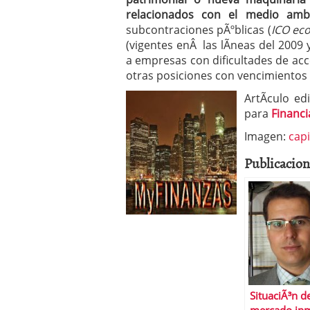
relacionados con el medio amb
subcontraciones pÃºblicas (
ICO ec
(vigentes enÂ las lÃ­neas del 2009
a empresas con dificultades de acc
otras posiciones con vencimientos
ArtÃ­culo e
para
Financi
Imagen:
cap
Publicacion
SituaciÃ³n d