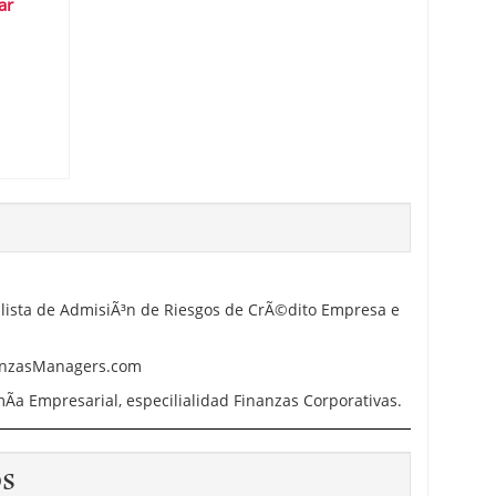
ar
 el banco
alista de AdmisiÃ³n de Riesgos de CrÃ©dito Empresa e
anzasManagers.com
­a Empresarial, especilialidad Finanzas Corporativas.
os