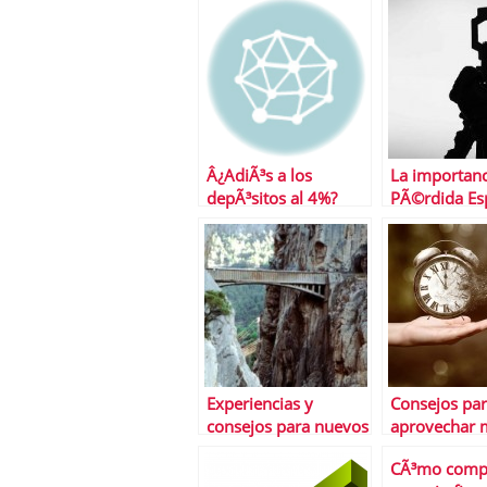
Â¿AdiÃ³s a los
La importanc
depÃ³sitos al 4%?
PÃ©rdida Es
Experiencias y
Consejos pa
consejos para nuevos
aprovechar m
#inversores en
tiempo
CÃ³mo comp
#bolsa