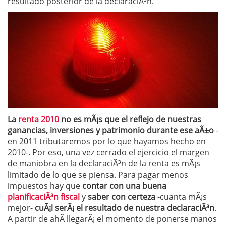
resultado posterior de la declaraciÃ³n.
La
renta 2010
no es mÃ¡s que el reflejo de nuestras
ganancias, inversiones y patrimonio durante ese aÃ±o
-
en 2011 tributaremos por lo que hayamos hecho en
2010-. Por eso, una vez cerrado el ejercicio el margen
de maniobra en la declaraciÃ³n de la renta es mÃ¡s
limitado de lo que se piensa. Para pagar menos
impuestos hay que
contar con una buena
planificaciÃ³n fiscal
y
saber con certeza
-cuanta mÃ¡s
mejor-
cuÃ¡l serÃ¡ el resultado de nuestra declaraciÃ³n
.
A partir de ahÃ­ llegarÃ¡ el momento de ponerse manos