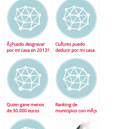
renta
renta?
Â¿Puedo desgravar
CuÃ¡nto puedo
por mi casa en 2013?
deducir por mi casa
en 2013
Quien gane menos
Ranking de
de 30.000 euros
municipios con mÃ¡s
podrÃ¡ seguir
impuestos
desgravÃ¡ndose la
vivienda en 2011