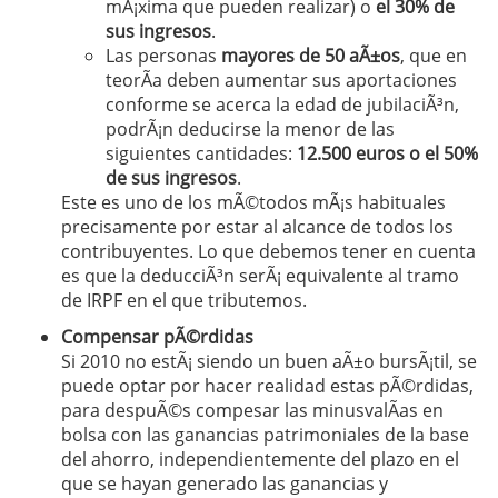
mÃ¡xima que pueden realizar) o
el 30% de
sus ingresos
.
Las personas
mayores de 50 aÃ±os
, que en
teorÃ­a deben aumentar sus aportaciones
conforme se acerca la edad de jubilaciÃ³n,
podrÃ¡n deducirse la menor de las
siguientes cantidades:
1
2
.500 euros o el 50%
de sus ingresos
.
Este es uno de los mÃ©todos mÃ¡s habituales
precisamente por estar al alcance de todos los
contribuyentes. Lo que debemos tener en cuenta
es que la deducciÃ³n serÃ¡ equivalente al tramo
de IRPF en el que tributemos.
Compensar pÃ©rdidas
Si 2010 no estÃ¡ siendo un buen aÃ±o bursÃ¡til, se
puede optar por hacer realidad estas pÃ©rdidas,
para despuÃ©s compesar las minusvalÃ­as en
bolsa con las ganancias patrimoniales de la base
del ahorro, independientemente del plazo en el
que se hayan generado las ganancias y