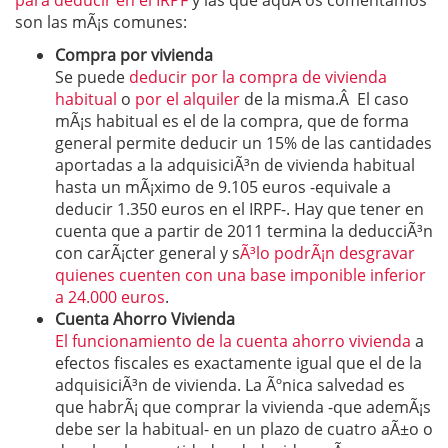
para deducir en el IRPF
y las que aquÃ­ os comentamos
son las mÃ¡s comunes:
Compra por vivienda
Se puede
deducir por la compra de vivienda
habitual
o
por el alquiler
de la misma.Â El caso
mÃ¡s habitual es el de la compra, que de forma
general permite deducir un 15% de las cantidades
aportadas a la adquisiciÃ³n de vivienda habitual
hasta un mÃ¡ximo de 9.105 euros -equivale a
deducir 1.350 euros en el IRPF-. Hay que tener en
cuenta que a partir de 2011 termina la deducciÃ³n
con carÃ¡cter general y s
Ã³lo podrÃ¡n desgravar
quienes cuenten con una base imponible inferior
a 24.000 euros
.
Cuenta Ahorro Vivienda
El funcionamiento de la cuenta ahorro vivienda
a
efectos fiscales es exactamente igual que el de la
adquisiciÃ³n de vivienda. La Ãºnica salvedad es
que habrÃ¡ que comprar la vivienda -que ademÃ¡s
debe ser la habitual- en un plazo de cuatro aÃ±o o