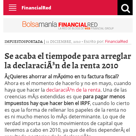
Toggle
FinancialRed
navigation
IMPUESTOS
PORTADA
|
11 DICIEMBRE, 2010
-
Escrito por:
FinancialRed
Se acaba el tiempode para arreglar
la declaraciÃ³n de la renta 2010
Â¿Quieres ahorrar al mÃ¡ximo en tu factura fiscal?
Ahora es el momento de hacerlo y no en mayo, cuando
haya que hacer la
declaraciÃ³n de la renta
. Una de las
creencias mÃ¡s extendidas es que
para pagar menos
impuestos hay que hacer bien el IRPF
, cuando lo cierto
es que la forma de rellenar los papeles de la renta no
es ni mucho menos lo mÃ¡s determinante. Lo que de
verdad importa son los movimientos de capital que
llevemos a cabo en 2010, ya que de ellos dependerÃ¡ el