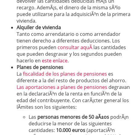
devolver las cantidades deducidas mÃ¡s un
recargo. AdemÃ¡s, el dinero de la misma sÃ³lo
puede utilizarse para la adquisiciÃ³n de la primera
vivienda.
Alquiler de vivienda
Tanto como arrendatario o como arrendador
tienen derecho a diferentes deducciones. Los
primeros pueden
consultar aquÃ­
las cantidades
que pueden desgravar y los segundos pueden
hacerlo en
este enlace
.
Planes de pensiones
La
fiscalidad de los planes de pensiones
es
diferente a la del resto de productos del ahorro.
Las aportaciones a planes de pensiones
degravan
en la declaraciÃ³n de la renta en funciÃ³n de la
edad del contribuyente. Con carÃ¡cter general los
lÃ­mites son los siguientes:
Las
personas menores de 50 aÃ±os
podrÃ¡n
deducirse la menor de las siguientes
cantidades:
10.000 euros
(aportaciÃ³n