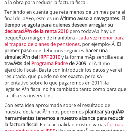
a la obra para reducir la factura fiscal.
Teniendo en cuenta que reta menos de un mes para el
final del aÃ±o, este es un
Ãºltimo aviso a navegantes
.
El
tiempo se agota para quienes deseen arreglar su
declaraciÃ³n de la renta 2010
pero todavÃ­a hay un
pequeÃ±o margen de maniobra –
cada vez menor para
el trapaso de planes de pensiones
, por ejemplo-.Â
El
primer paso
que debemos seguir es
hacer una
simulaciÃ³n del
IRPF 2010
y la forma mÃ¡s sencilla es
a
travÃ©s del
Programa Padre
de 2009
-el Ãºltimo
ejercicio fiscal-. Basta con introducir los datos y ver el
resultado, que puede no ser exacto, pero sÃ­
orientativo sobre lo que pagaremos en 2011 -la
legislaciÃ³n fiscal no ha cambiado tanto como para que
la cifra sea inservible-.
Con esta idea aproximada sobre el resultado de
nuestra declaraciÃ³n nos podremos
plantear ya quÃ©
herramientas tenemos a nuestro alzance para reducir
la factura fiscal
. En la actualidad existen varias
formas