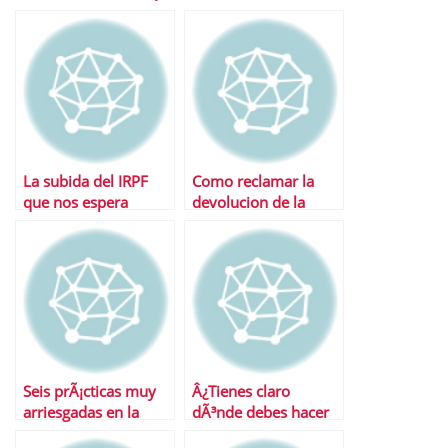
cerca
plazo
La subida del IRPF
Como reclamar la
que nos espera
devolucion de la
renta
Seis prÃ¡cticas muy
Â¿Tienes claro
arriesgadas en la
dÃ³nde debes hacer
declaraciÃ³n de la
la declaraciÃ³n de la