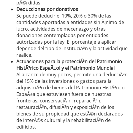
pÃ©rdidas.
Deducciones por donativos
Se puede deducir el 10%, 20% o 30% de las
cantidades aportadas a entidades sin Ã¡nimo de
lucro, actividades de mecenazgo y otras
donaciones contempladas por entidades
autorizadas por la ley. El porcentaje a aplicar
depende del tipo de instituciÃ³n y la actividad que
realice.
Actuaciones para la protecciÃ³n del Patrimonio
HistÃ³rico EspaÃ±ol y el Patrimonio Mundial
Al alcance de muy pocos, permite una deducciÃ³n
del 15% de las inversiones o gastos para la
adquisiciÃ³n de bienes del Patrimonio HistÃ³rico
EspaÃ±a que estuviesen fuera de nuestras
fronteras, conservaciÃ³n, reparaciÃ³n,
restauraciÃ³n, difusiÃ³n y exposiciÃ³n de los
bienes de su propiedad que estÃ©n declarados
de interÃ©s cultural y la rehabilitaciÃ³n de
edificios.