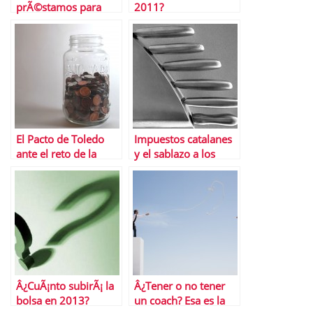
prÃ©stamos para
2011?
Navidad
El Pacto de Toledo
Impuestos catalanes
ante el reto de la
y el sablazo a los
reforma del Sistema
Presupuestos
PÃºblico de
espaÃ±oles
Pensiones
Â¿CuÃ¡nto subirÃ¡ la
Â¿Tener o no tener
bolsa en 2013?
un coach? Esa es la