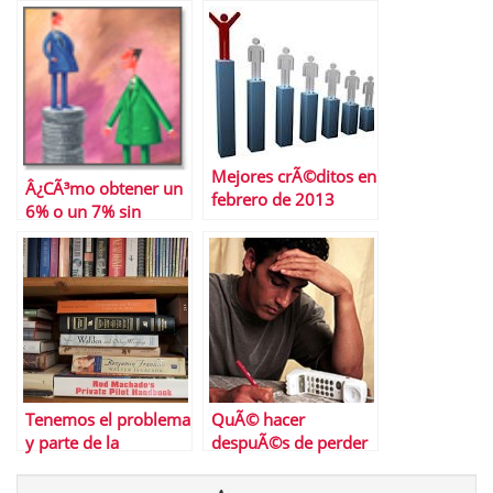
cuestiÃ³n
Mejores crÃ©ditos en
Â¿CÃ³mo obtener un
febrero de 2013
6% o un 7% sin
riesgo?
Tenemos el problema
QuÃ© hacer
y parte de la
despuÃ©s de perder
soluciÃ³n delante y
el trabajo
seguimos sin verlo