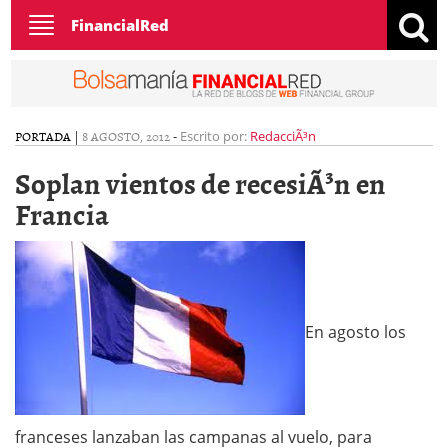
Toggle
FinancialRed
navigation
PORTADA
|
8 AGOSTO, 2012
-
Escrito por:
RedacciÃ³n
Soplan vientos de recesiÃ³n en
Francia
En agosto los
franceses lanzaban las campanas al vuelo, para