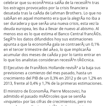
celebrar que su econÃ³mica salÃ­a de la recesiÃ³n tras
los estragos provocados por la crisis financiera
desatada tras la caÃ­da de Lehman Brothers. Lo que no
sabÃ­an en aquel momento era que la alegrÃ­a no iba a
ser duradera y que serÃ­a una nueva crisis, esta vez la
deuda europea, les iba a llevar de nuevo al abismo. Al
menos eso es lo que estima el Banco Central francÃ©s.
SegÃºn los datos difundidos hoy sus estimaciones
apunta a que la economÃ­a gala se contraerÃ¡ un 0,1%
en el tercer trimestre del aÃ±o, lo que implicarÃ­a
acumular dos meses de caÃ­da y por lo tanto entrar en
lo que los analistas consideran recesiÃ³n tÃ©cnica.
El Ejecutivo de FranÃ§ois Hollande revisÃ³ a la baja sus
previsiones a comienzo del mes pasado, hasta un
crecimiento del PIB de un 0,3% en 2012 y de un 1,2% en
2013, frente al 0,4% y 1,7% de la primeras estimaciones.
El ministro de EconomÃ­a, Pierre Moscovici, ha
admitido el pasado miÃ©rcoles que se sentÃ­a
«inquieto» por las cifras de crecimientos, pero no