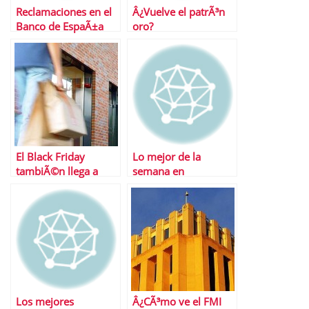
Reclamaciones en el
Â¿Vuelve el patrÃ³n
Banco de EspaÃ±a
oro?
El Black Friday
Lo mejor de la
tambiÃ©n llega a
semana en
EspaÃ±a
Financialred
Los mejores
Â¿CÃ³mo ve el FMI