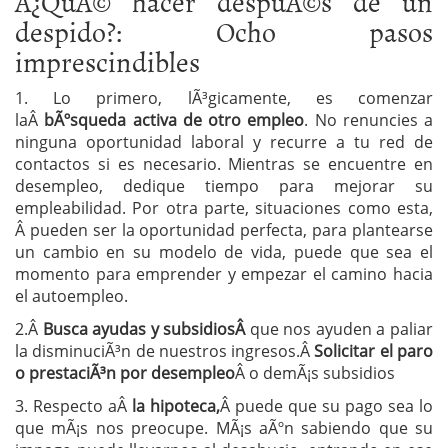
Â¿QuÃ© hacer despuÃ©s de un
despido?: Ocho pasos
imprescindibles
1. Lo primero, lÃ³gicamente, es comenzar
laÂ
bÃºsqueda activa de otro empleo
. No renuncies a
ninguna oportunidad laboral y recurre a tu red de
contactos si es necesario. Mientras se encuentre en
desempleo, dedique tiempo para mejorar su
empleabilidad. Por otra parte, situaciones como esta,
Â pueden ser la oportunidad perfecta, para plantearse
un cambio en su modelo de vida, puede que sea el
momento para emprender y empezar el camino hacia
el autoempleo.
2.Â
Busca ayudas y subsidiosÂ
que nos ayuden a paliar
la disminuciÃ³n de nuestros ingresos.Â
Solicitar el paro
o prestaciÃ³n por desempleo
Â o demÃ¡s subsidios
3. Respecto aÂ
la hipoteca,
Â puede que su pago sea lo
que mÃ¡s nos preocupe. MÃ¡s aÃºn sabiendo que su