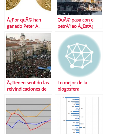
Â¿Por quÃ© han
QuÃ© pasa con el
ganado Peter A.
petrÃ³leo Â¿EstÃ¡
Diamond, Dale T.
justificada la subida?
Mortensen y
Christopher A.
Pissarides el Nobel
de EconomÃ­a?
Â¿Tienen sentido las
Lo mejor de la
reivindicaciones de
blogosfera
#Spanishrevolution?