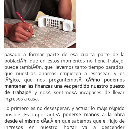
pasado a formar parte de esa cuarta parte de la
poblaciÃ³n que en estos momentos no tiene trabajo,
puede tambiÃ©n, que llevemos tanto tiempo parados,
que nuestros ahorros empiecen a escasear, y es
lÃ³gico, que nos preguntemosÂ
cÃ³mo podemos
mantener las finanzas una vez perdido nuestro puesto
de trabajo
Â y nosÂ sentimosÂ incapaces de llevar
ingresos a casa.
Lo primero es no desesperar, y actuar lo mÃ¡s rÃ¡pido
posible. Es importanteÂ
ponerse manos a la obra
desde el mismo dÃ­a,
Â en que sabemos que el flujo de
ingresos en nuestro hogar va a descender