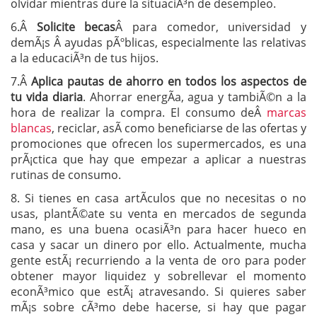
olvidar mientras dure la situaciÃ³n de desempleo.
6.Â
Solicite becas
Â para comedor, universidad y
demÃ¡s Â ayudas pÃºblicas, especialmente las relativas
a la educaciÃ³n de tus hijos.
7.Â
Aplica pautas de ahorro en todos los aspectos de
tu vida diaria
. Ahorrar energÃ­a, agua y tambiÃ©n a la
hora de realizar la compra. El consumo deÂ
marcas
blancas
, reciclar, asÃ­ como beneficiarse de las ofertas y
promociones que ofrecen los supermercados, es una
prÃ¡ctica que hay que empezar a aplicar a nuestras
rutinas de consumo.
8. Si tienes en casa artÃ­culos que no necesitas o no
usas, plantÃ©ate su venta en mercados de segunda
mano, es una buena ocasiÃ³n para hacer hueco en
casa y sacar un dinero por ello. Actualmente, mucha
gente estÃ¡ recurriendo a la venta de oro para poder
obtener mayor liquidez y sobrellevar el momento
econÃ³mico que estÃ¡ atravesando. Si quieres saber
mÃ¡s sobre cÃ³mo debe hacerse, si hay que pagar