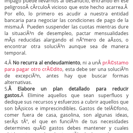
impago puede llevarnos al desahucio, entrando en ese
peligrosoÂ cÃ­rculoÂ vicioso que este hecho acarrea.Â
Por ello, lo primero es acudir a nuestra entidad
bancaria para negociar las condiciones de pago de la
misma.Â Pueden suspender las cuotas mientras dure
la situaciÃ³n de desempleo, pactar mensualidades
mÃ¡s reducidas alargando el nÃºmero de aÃ±os, o
encontrar otra soluciÃ³n aunque sea de manera
temporal.
4.Â
No recurra al endeudamiento
, ni a unÂ
prÃ©stamo
para pagar otro crÃ©dito
, esta debe ser una soluciÃ³n
de excepciÃ³n, antes hay que buscar formas
alternativas.
5.
Â Elabore un plan detallado para reducir
gastos.
Â Elimine aquellos que sean superfluos y
dedique sus recursos y esfuerzos a cubrir aquellos que
son bÃ¡sicos e imprescindibles. Gastos de telÃ©fono,
comer fuera de casa, gasolina, son algunas ideas,
serÃ¡s tÃº, el que en funciÃ³n de tus necesidades
determines quÃ© gastos debes mantener y cuales