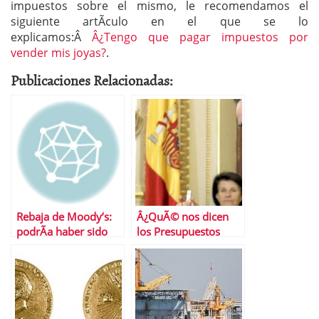
impuestos sobre el mismo, le recomendamos el
siguiente artÃ­culo en el que se lo
explicamos:Â
Â¿Tengo que pagar impuestos por
vender mis joyas?
.
Publicaciones Relacionadas:
Rebaja de Moody’s:
Â¿QuÃ© nos dicen
podrÃ­a haber sido
los Presupuestos
peor
Generales del Estado?
Sicav, impuestos y
otras historias para
no dormir