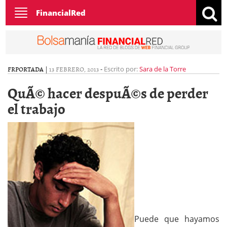
Toggle
FinancialRed
navigation
FR
PORTADA
|
13 FEBRERO, 2013
-
Escrito por:
Sara de la Torre
QuÃ© hacer despuÃ©s de perder
el trabajo
Puede que hayamos