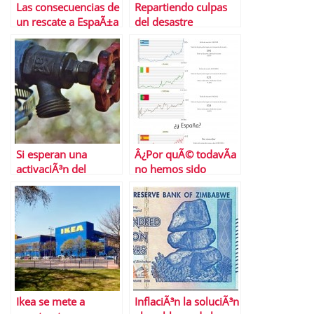
Las consecuencias de
Repartiendo culpas
un rescate a EspaÃ±a
del desastre
inmobiliario
Â¿CÃ³mo hemos
llegado hasta aquÃ­ y
quÃ© hacer ahora
con tu piso?
Si esperan una
Â¿Por quÃ© todavÃ­a
activaciÃ³n del
no hemos sido
crÃ©dito van listos
rescatados?
Ikea se mete a
InflaciÃ³n la soluciÃ³n