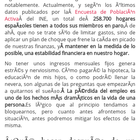
notablemente. Actualmente, y segÃºn los Ãºltimos
datos publicados por laÂ
Encuesta de PoblaciÃ³n
Activa
Â del INE, un total deÂ
258.700 hogares
espaÃ±oles tienen a todos sus miembros en paro,
Â de
ahÃ­, que no se trate sÃ³lo de limitar gastos, sino de
aplicar un plan de choque que frene la caÃ­da en picado
de nuestras finanzas, y
Â mantener en la medida de lo
posible, una estabilidad financiera en nuestro hogar.
No tener unos ingresos mensuales fijos genera
estrÃ©s y nerviosismo. CÃ³mo pagarÃ© la hipoteca, la
educaciÃ³n de mis hijos, o como podrÃ© llenar la
nevera, son algunas de las preguntas que empezarÃ¡n
a quitarnos el sueÃ±o.
Â La pÃ©rdida del empleo es
uno de los hechos mÃ¡s dramÃ¡ticos en la vida de una
persona.
Es lÃ³gico que al principio tendamos a
bloquearnos, pero cuanto antes afrontemos la
situaciÃ³n, antes podremos mitigar los efectos de la
misma.