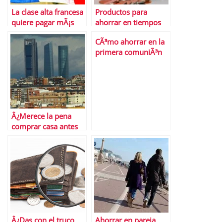
La clase alta francesa
Productos para
quiere pagar mÃ¡s
ahorrar en tiempos
impuestos
de crisis
CÃ³mo ahorrar en la
primera comuniÃ³n
de mis hijos
Â¿Merece la pena
comprar casa antes
de 2013?
Â¿Das con el truco
Ahorrar en pareja