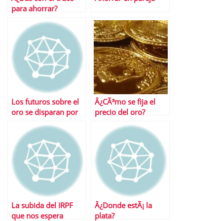
para ahorrar?
Los futuros sobre el
Â¿CÃ³mo se fija el
oro se disparan por
precio del oro?
encinam de los 1.500
dÃ³lares
La subida del IRPF
Â¿Donde estÃ¡ la
que nos espera
plata?