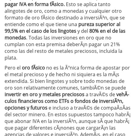
pagar IVA en forma fÃ­sico.
Esto se aplica tanto
alingotes de oro, como a monedas y cualquier otro
formato de oro fÃ­sico destinado a inversiÃ³n, que se
entiende como el que tiene una
pureza superior al
99,5% en el caso de los lingotes
y del
80% en el de las
monedas
. Todas las inversiones en oro que no
cumplan con esta premisa deberÃ¡n pagar un 21%
como las del resto de metales preciosos, incluida la
plata.
Pero el
oro fÃ­sico
no es la Ãºnica forma de apostar por
el metal precioso y de hecho ni siquiera es la mÃ¡s
extendida. Si bien lingotes y sobre todo monedas de
oro son relativamente comunes, tambiÃ©n se puede
invertir en oro y metales preciosos
a travÃ©s de
vehÃ­
culos financieros como ETFs o fondos de inversiÃ³n,
opciones y futuros
e incluso a travÃ©s de compaÃ±Ã­as
del sector minero. En estos supuestos tampoco habrÃ¡
que abonar IVA en la inversiÃ³n, aunque sÃ­ que habrÃ¡
que pagar diferentes cÃ¡nones que cargarÃ¡n las
agencias de valores e inversiÃ³n. AdemÃ¡s, en el caso