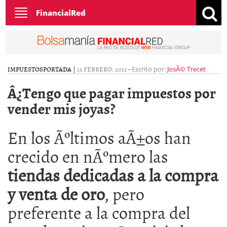
Toggle
FinancialRed
navigation
IMPUESTOS
PORTADA
|
13 FEBRERO, 2013
-
Escrito por:
JosÃ© Trecet
Â¿Tengo que pagar impuestos por
vender mis joyas?
En los Ãºltimos aÃ±os han
crecido en nÃºmero las
tiendas dedicadas a la compra
y venta de oro
, pero
preferente a la compra del