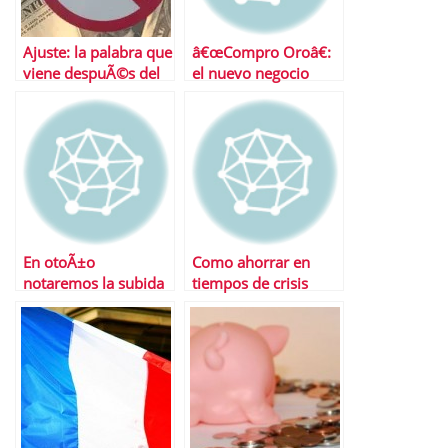
Ajuste: la palabra que
â€œCompro Oroâ€:
viene despuÃ©s del
el nuevo negocio
dÃ©ficit
En otoÃ±o
Como ahorrar en
notaremos la subida
tiempos de crisis
del IVA