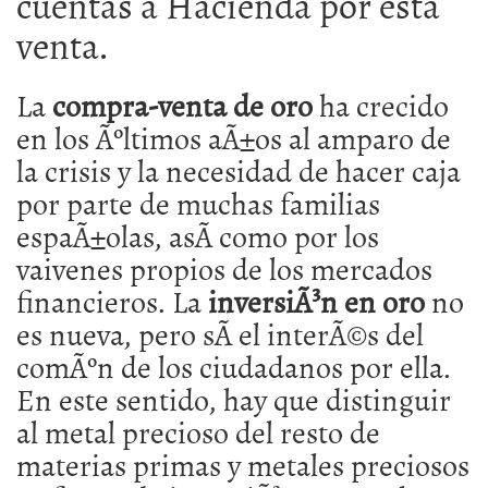
cuentas a Hacienda por esta
venta.
La
compra-venta de oro
ha crecido
en los Ãºltimos aÃ±os al amparo de
la crisis y la necesidad de hacer caja
por parte de muchas familias
espaÃ±olas, asÃ­ como por los
vaivenes propios de los mercados
financieros. La
inversiÃ³n en oro
no
es nueva, pero sÃ­ el interÃ©s del
comÃºn de los ciudadanos por ella.
En este sentido, hay que distinguir
al metal precioso del resto de
materias primas y metales preciosos