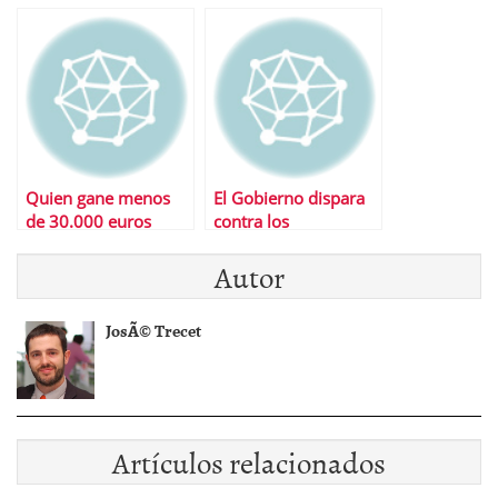
Quien gane menos
El Gobierno dispara
de 30.000 euros
contra los
podrÃ¡ seguir
especuladores,
Autor
desgravÃ¡ndose la
subirÃ¡ impuestos a
vivienda en 2011
las ganancias fÃ¡ciles
JosÃ© Trecet
Artículos relacionados