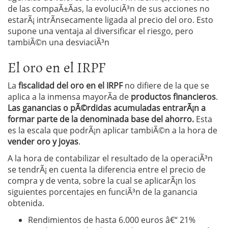
de las compaÃ±Ã­as, la evoluciÃ³n de sus acciones no
estarÃ¡ intrÃ­nsecamente ligada al precio del oro. Esto
supone una ventaja al diversificar el riesgo, pero
tambiÃ©n una desviaciÃ³n
El oro en el IRPF
La
fiscalidad del oro en el IRPF
no difiere de la que se
aplica a la inmensa mayorÃ­a de
productos financieros
.
Las ganancias o pÃ©rdidas acumuladas entrarÃ¡n a
formar parte de la denominada base del ahorro.
Esta
es la escala que podrÃ¡n aplicar tambiÃ©n a la hora de
vender oro y joyas
.
A la hora de contabilizar el resultado de la operaciÃ³n
se tendrÃ¡ en cuenta la diferencia entre el precio de
compra y de venta, sobre la cual se aplicarÃ¡n los
siguientes porcentajes en funciÃ³n de la ganancia
obtenida.
Rendimientos de hasta 6.000 euros â€“ 21%