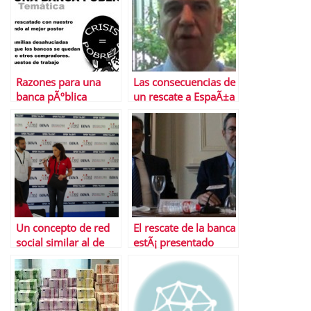
Razones para una
Las consecuencias de
banca pÃºblica
un rescate a EspaÃ±a
Un concepto de red
El rescate de la banca
social similar al de
estÃ¡ presentado
Bolsa.com, premiado
pero sin definir
en opentalend