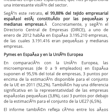
una interesante visiÃ³n del sector.
SegÃºn este retrato,
el 99,88% del tejido empresarial
espaÃ±ol estÃ¡ constituÃ­do por las pequeÃ±as y
medianas empresas
.Â Concretamente, y segÃºn el
Directorio Central de Empresas (DIRCE), a uno de
enero de 2012 habÃ­a en EspaÃ±a 3.195.210 empresas,
de las cuales 3.191.416 eran pequeÃ±as y medianas
empresas.
Pymes en EspaÃ±a y en la UniÃ³n Europea
En comparaciÃ³n con la UniÃ³n Europea, las
microempresas (de 0 a 9 empleados) en EspaÃ±a
suponen el 95,5% del total de empresas, 3 puntos por
encima de la estimaciÃ³n disponible para el conjunto
de la UE en 2011 (92,2%). TambiÃ©n hay una diferencia
significativa en la representatividad de las empresas
espaÃ±olas pequeÃ±as (3,8%), casi 3 puntos por debajo
de la estimaciÃ³n para el conjunto de la UE27 (6,5%).
El informe tambiÃ©n refleja cÃ³mo entre los aÃ±os