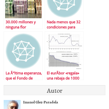
30.000 millones y
Nada menos que 32
ninguna flor
condiciones para
recibir el rescate
bancario
La Ãºltima esperanza,
El eurÃ­bor «regala»
que el Fondo de
una rebaja de 1000
Rescate sea un banco
euros a las hipotecas
Autor
Imanol Glez-Paradela