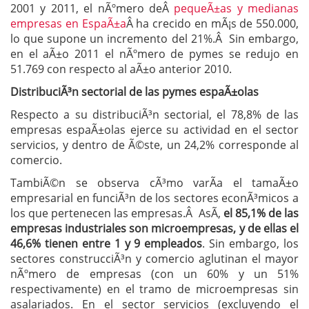
2001 y 2011, el nÃºmero deÂ
pequeÃ±as y medianas
empresas en EspaÃ±a
Â ha crecido en mÃ¡s de 550.000,
lo que supone un incremento del 21%.Â Sin embargo,
en el aÃ±o 2011 el nÃºmero de pymes se redujo en
51.769 con respecto al aÃ±o anterior 2010.
DistribuciÃ³n sectorial de las pymes espaÃ±olas
Respecto a su distribuciÃ³n sectorial, el 78,8% de las
empresas espaÃ±olas ejerce su actividad en el sector
servicios, y dentro de Ã©ste, un 24,2% corresponde al
comercio.
TambiÃ©n se observa cÃ³mo varÃ­a el tamaÃ±o
empresarial en funciÃ³n de los sectores econÃ³micos a
los que pertenecen las empresas.Â AsÃ­,
el 85,1% de las
empresas industriales son microempresas, y de ellas el
46,6% tienen entre 1 y 9 empleados
. Sin embargo, los
sectores construcciÃ³n y comercio aglutinan el mayor
nÃºmero de empresas (con un 60% y un 51%
respectivamente) en el tramo de microempresas sin
asalariados. En el sector servicios (excluyendo el