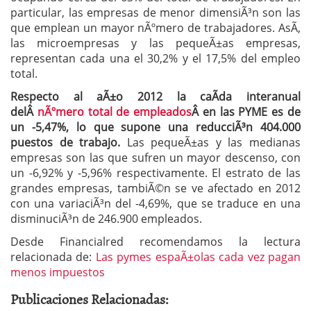
particular, las empresas de menor dimensiÃ³n son las
que emplean un mayor nÃºmero de trabajadores. AsÃ­,
las microempresas y las pequeÃ±as empresas,
representan cada una el 30,2% y el 17,5% del empleo
total.
Respecto al aÃ±o 2012 la caÃ­da interanual
delÂ
nÃºmero total de empleados
Â en las PYME es de
un -5,47%,
lo que supone una reducciÃ³n 404.000
puestos de trabajo.
Las pequeÃ±as y las medianas
empresas son las que sufren un mayor descenso, con
un -6,92% y -5,96% respectivamente. El estrato de las
grandes empresas, tambiÃ©n se ve afectado en 2012
con una variaciÃ³n del -4,69%, que se traduce en una
disminuciÃ³n de 246.900 empleados.
Desde Financialred recomendamos la lectura
relacionada de:
Las pymes espaÃ±olas cada vez pagan
menos impuestos
Publicaciones Relacionadas: