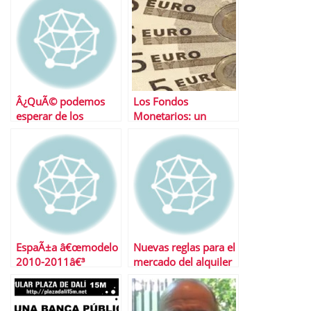
Â¿QuÃ© podemos
Los Fondos
esperar de los
Monetarios: un
mercados esta
negocio solo para la
semana?
gestora
EspaÃ±a â€œmodelo
Nuevas reglas para el
2010-2011â€³
mercado del alquiler