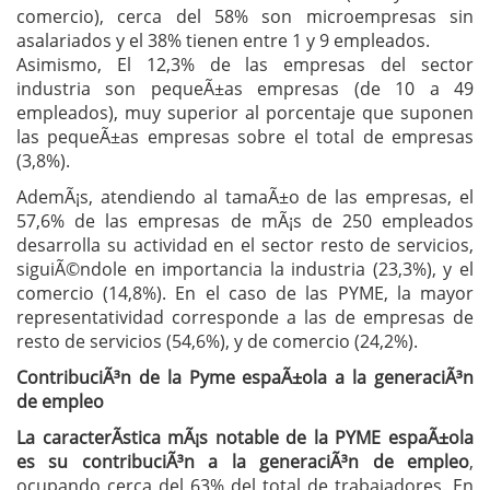
comercio), cerca del 58% son microempresas sin
asalariados y el 38% tienen entre 1 y 9 empleados.
Asimismo, El 12,3% de las empresas del sector
industria son pequeÃ±as empresas (de 10 a 49
empleados), muy superior al porcentaje que suponen
las pequeÃ±as empresas sobre el total de empresas
(3,8%).
AdemÃ¡s, atendiendo al tamaÃ±o de las empresas, el
57,6% de las empresas de mÃ¡s de 250 empleados
desarrolla su actividad en el sector resto de servicios,
siguiÃ©ndole en importancia la industria (23,3%), y el
comercio (14,8%). En el caso de las PYME, la mayor
representatividad corresponde a las de empresas de
resto de servicios (54,6%), y de comercio (24,2%).
ContribuciÃ³n de la Pyme espaÃ±ola a la generaciÃ³n
de empleo
La caracterÃ­stica mÃ¡s notable de la PYME espaÃ±ola
es su contribuciÃ³n a la generaciÃ³n de empleo
,
ocupando cerca del 63% del total de trabajadores. En