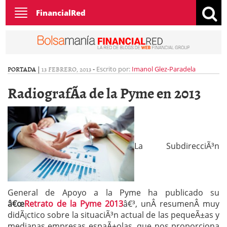
Toggle
FinancialRed
navigation
PORTADA
|
13 FEBRERO, 2013
-
Escrito por:
Imanol Glez-Paradela
RadiografÃ­a de la Pyme en 2013
La SubdirecciÃ³n
General de Apoyo a la Pyme ha publicado su
â€œ
Retrato de la Pyme 2013
â€³, unÂ resumenÂ muy
didÃ¡ctico sobre la situaciÃ³n actual de las pequeÃ±as y
medianas empresas espaÃ±olas, que nos proporciona