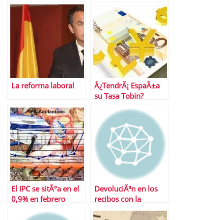
La reforma laboral
Â¿TendrÃ¡ EspaÃ±a
su Tasa Tobin?
El IPC se sitÃºa en el
DevoluciÃ³n en los
0,9% en febrero
recibos con la
nÃ³mina