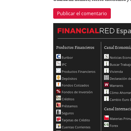
Esp
Productos Financieros
Canal Economí
Euribor
Noticias Econ
IPC
Buscar Trabaj
Productos Financieros
Vivienda
Depósitos
Declaración de
Fondos Cotizados
Warrants
Fondos de Inversión
Cómo Ahorrar
Créditos
Cambio Euro 
Préstamos
Canal Internaci
Seguros
Materias Prim
Tarjetas de Crédito
Forex
Cuentas Corrientes