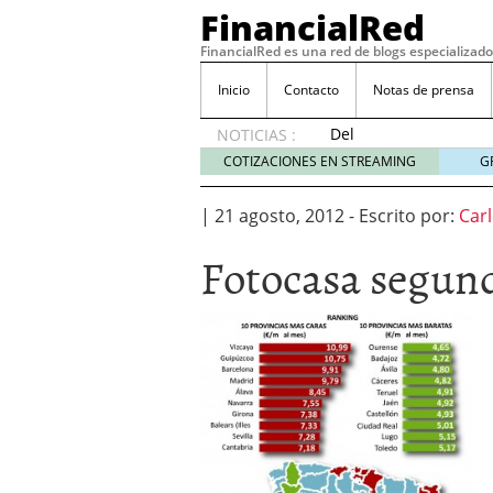
FinancialRed
FinancialRed es una red de blogs especializado
Inicio
Contacto
Notas de prensa
Del
NOTICIAS :
depósito
COTIZACIONES EN STREAMING
G
a la
diversificación:
|
21 agosto, 2012
-
Escrito por:
Car
cómo
está
Fotocasa segun
cambiando
la
gestión
del
ahorro
en
España
05/08/2026
Seguros de convenio en
descubren cuando ya e
ReseÃ±a de SIFX: Lo Qu