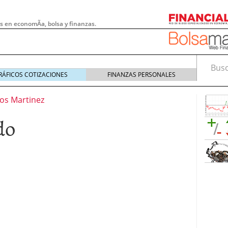
s en economÃ­a, bolsa y finanzas.
Busca
RÁFICOS COTIZACIONES
FINANZAS PERSONALES
los Martinez
do
 pymes: la obligación que muchas empresas
s demasiado tarde
20/07/2026
e Deben Saber los Traders Mexicanos Antes de