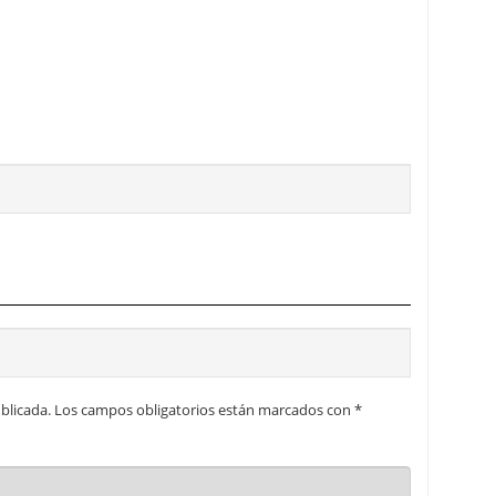
 proceso tradicional: ventajas reales para pymes
a mÃ©dica cuando trabajas por cuenta propia
blicada.
Los campos obligatorios están marcados con
*