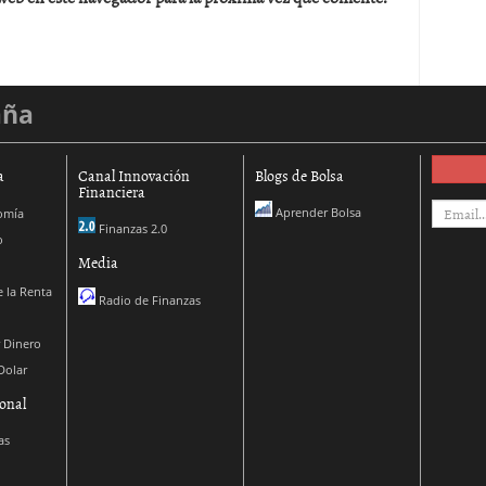
aña
a
Canal Innovación
Blogs de Bolsa
Financiera
Aprender Bolsa
omía
Finanzas 2.0
o
Media
 la Renta
Radio de Finanzas
 Dinero
Dolar
onal
as