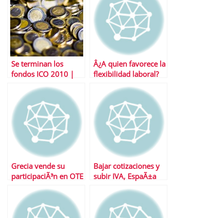
Se terminan los
Â¿A quien favorece la
fondos ICO 2010 |
flexibilidad laboral?
Timing Ãºltimas
operaciones
Grecia vende su
Bajar cotizaciones y
participaciÃ³n en OTE
subir IVA, EspaÃ±a
Telecom
dice «no»