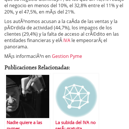
el negocio en menos del 10%, el 32,8% entre el 11% y el
20%, y el 47,5%, en mÃ¡s del 21%.
Los autÃ³nomos acusan a la caÃ­da de las ventas y la
pÃ©rdida de actividad (44,7%), los impagos de los
clientes (29,4%) y la falta de acceso al crÃ©dito en las
entidades financieras y elÂ
IVA
le empeorarÃ¡ el
panorama.
MÃ¡s informaciÃ³n en
Gestion Pyme
Publicaciones Relacionadas:
Nadie quiere a las
La subida del IVA no
pymes
serÃ¡ gratuita