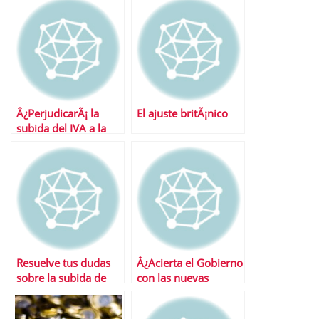
Â¿PerjudicarÃ¡ la
El ajuste britÃ¡nico
subida del IVA a la
actividad
econÃ³mica?
Resuelve tus dudas
Â¿Acierta el Gobierno
sobre la subida de
con las nuevas
IVA
medidas anticrisis?