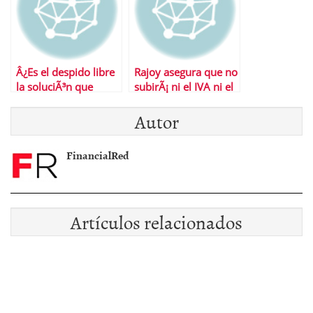
Â¿Es el despido libre
Rajoy asegura que no
la soluciÃ³n que
subirÃ¡ ni el IVA ni el
necesita EspaÃ±a?
IRPF en los
Autor
presupuestos de
2013
FinancialRed
Artículos relacionados