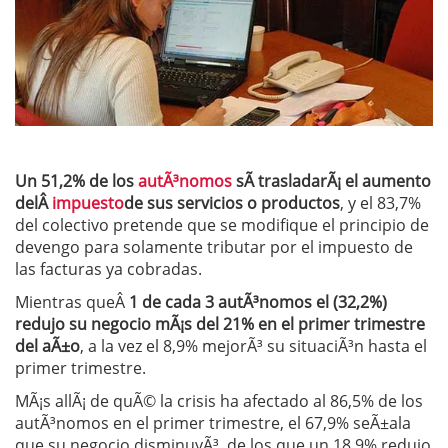
Un 51,2% de los
autÃ³nomos
sÃ­ trasladarÃ¡ el aumento
delÂ
impuesto
de sus servicios o productos
, y el 83,7%
del colectivo pretende que se modifique el principio de
devengo para solamente tributar por el impuesto de
las facturas ya cobradas.
Mientras queÂ
1 de cada 3 autÃ³nomos el (32,2%)
redujo su negocio mÃ¡s del 21% en el primer trimestre
del aÃ±o
, a la vez el 8,9% mejorÃ³ su situaciÃ³n hasta el
primer trimestre.
MÃ¡s allÃ¡ de quÃ© la crisis ha afectado al 86,5% de los
autÃ³nomos en el primer trimestre, el 67,9% seÃ±ala
que su negocio disminuyÃ³, de los que un 18,9% redujo