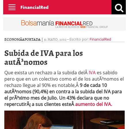
Toggle
FinancialRed
navigation
ECONOMÃ­A
PORTADA
|
31 MAYO, 2010
-
Escrito por:
FinancialRed
Subida de IVA para los
autÃ³nomos
Que exista un rechazo a la subida delÂ
IVA
es sabido
pero que en un colectivo como el de los autÃ³nomos el
rechazo llegue al 90% es notable,Â
9 de cada 10
autÃ³nomos (90,4%) en contra a la subida del IVA para
el prÃ³ximo mes de Julio. Un 43% declara que no
repercutirÃ¡ a sus clientes esteÂ
aumento del IVA.