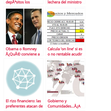
depÃ³sitos los
lechera del ministro
grandes
Montoro
protagonistas del
otoÃ±o?
Obama o Romney
Calcula ‘on line’ si es
Â¿QuÃ© conviene a
o no rentable acudir
las empresas
a la ampliaciÃ³n de
espaÃ±olas en EEUU?
Banco Popular
El rizo financiero: las
Gobierno y
preferentes atacan de
Comunidades…Â¿A