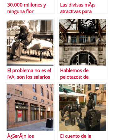
30.000 millones y
Las divisas mÃ¡s
ninguna flor
atractivas para
esquivar la crisis
El problema no es el
Hablemos de
IVA, son los salarios
pelotazos: de
Eurovegas a Waterloo
Â¿SerÃ¡n los
El cuento de la