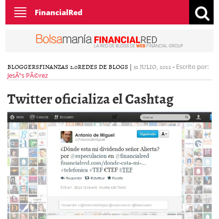
Toggle
FinancialRed
navigation
BLOGGERS
FINANZAS 2.0
REDES DE BLOGS
|
31 JULIO, 2012
-
Escrito por:
JesÃºs PÃ©rez
Twitter oficializa el Cashtag