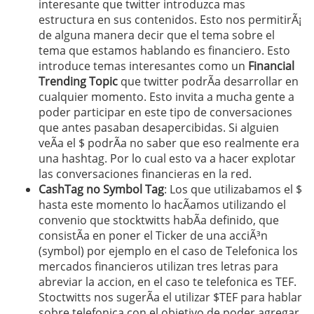
interesante que twitter introduzca mas
estructura en sus contenidos. Esto nos permitirÃ¡
de alguna manera decir que el tema sobre el
tema que estamos hablando es financiero. Esto
introduce temas interesantes como un
Financial
Trending Topic
que twitter podrÃ­a desarrollar en
cualquier momento. Esto invita a mucha gente a
poder participar en este tipo de conversaciones
que antes pasaban desapercibidas. Si alguien
veÃ­a el $ podrÃ­a no saber que eso realmente era
una hashtag. Por lo cual esto va a hacer explotar
las conversaciones financieras en la red.
CashTag no Symbol Tag
: Los que utilizabamos el $
hasta este momento lo hacÃ­amos utilizando el
convenio que stocktwitts habÃ­a definido, que
consistÃ­a en poner el Ticker de una acciÃ³n
(symbol) por ejemplo en el caso de Telefonica los
mercados financieros utilizan tres letras para
abreviar la accion, en el caso te telefonica es TEF.
Stoctwitts nos sugerÃ­a el utilizar $TEF para hablar
sobre telefonica con el objetivo de poder agregar