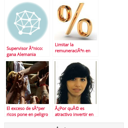
nuevo
tortas por los
impuestos?
Limitar la
Supervisor Ãºnico:
remuneraciÃ³n en
gana Alemania
activos bancarios al
1,75% o como
traicionar un ideario
El exceso de sÃºper
Â¿Por quÃ© es
ricos pone en peligro
atractivo invertir en
la estabilidad
EspaÃ±a?
econÃ³mica mundial