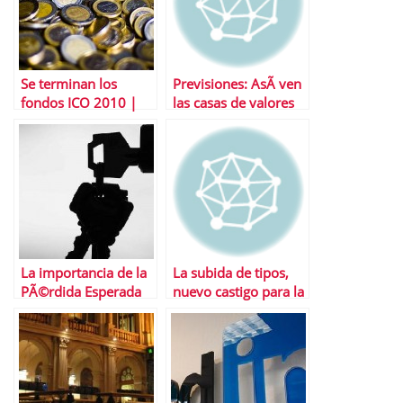
Se terminan los
Previsiones: AsÃ­ ven
fondos ICO 2010 |
las casas de valores
Timing Ãºltimas
2011 (II)
operaciones
La importancia de la
La subida de tipos,
PÃ©rdida Esperada
nuevo castigo para la
bolsa espaÃ±ola