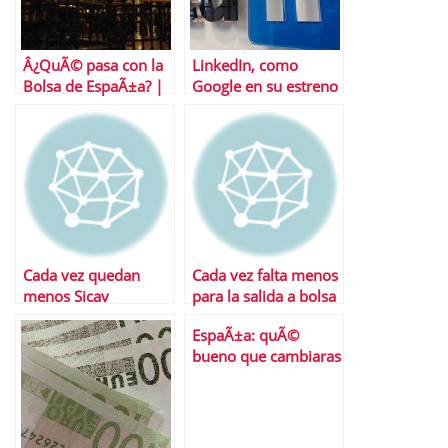
Â¿QuÃ© pasa con la
LinkedIn, como
Bolsa de EspaÃ±a? |
Google en su estreno
Sectorial y repaso a
bursÃ¡til
Bolsas y Mercados
EspaÃ±oles
Cada vez quedan
Cada vez falta menos
menos Sicav
para la salida a bolsa
de Facebook
EspaÃ±a: quÃ©
bueno que cambiaras