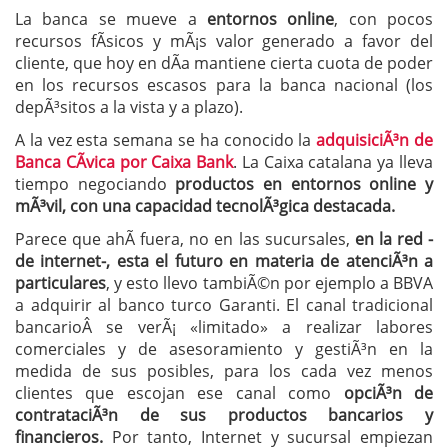
La banca se mueve a
entornos online
, con pocos
recursos fÃ­sicos y mÃ¡s valor generado a favor del
cliente, que hoy en dÃ­a mantiene cierta cuota de poder
en los recursos escasos para la banca nacional (los
depÃ³sitos a la vista y a plazo).
A la vez esta semana se ha conocido la
adquisiciÃ³n de
Banca CÃ­vica por Caixa Bank
. La Caixa catalana ya lleva
tiempo negociando
productos en entornos online y
mÃ³vil, con una capacidad tecnolÃ³gica destacada.
Parece que ahÃ­ fuera, no en las sucursales,
en la red -
de internet-, esta el futuro en materia de atenciÃ³n a
particulares
, y esto llevo tambiÃ©n por ejemplo a BBVA
a adquirir al banco turco Garanti. El canal tradicional
bancarioÂ se verÃ¡ «limitado» a realizar labores
comerciales y de asesoramiento y gestiÃ³n en la
medida de sus posibles, para los cada vez menos
clientes que escojan ese canal como
opciÃ³n de
contrataciÃ³n de sus productos bancarios y
financieros.
Por tanto, Internet y sucursal empiezan