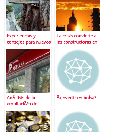
Experiencias y
La crisis convierte a
consejos para nuevos
las constructoras en
#inversores en
el caramelo mÃ¡s
#bolsa
dulce del Ibex
AnÃ¡lisis de la
Â¿Invertir en bolsa?
ampliaciÃ³n de
capital de Popular y
de sus convertibles