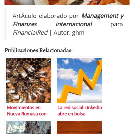
ArtÃ­culo elaborado por
Management y
Finanzas
internacional
para
FinancialRed
| Autor: ghm
Publicaciones Relacionadas:
Movimientos en
La red social Linkedin
Nueva Rumasa con
abre en bolsa
vistas a 2011
cotizando por las
nubes | ValoraciÃ³n y
mÃºltiplos