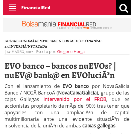
Toggle
FinancialRed
navigation
BOLSA
ECONOMÃ­A
EMPRESAS
EN LOS MEDIOS
FINANZAS
2.0
INVERSIÃ³N
PORTADA
|
29 MARZO, 2012
-
Escrito por:
Gregorio Horga
EVO banco – bancos nuEVOs? |
nuEV@ bank@ en EVOluciÃ³n
Con el lanzamiento de
EVO banco
por NovaGalicia
Banco / NCGÂ BancoÂ (
NovaCaixaGalicia
), grupo de las
cajas Gallegas
intervenido por el FROB
, que es
accionistas propietario de mÃ¡s del 90% tras tener que
apoyarles con una ampliaciÃ³n de capital
multimillonaria ante una evidente situaciÃ³n de
insolvencia de la uniÃ³n de ambas
caixas gallegas
.