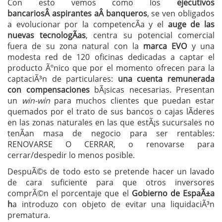
Con esto vemos como los
ejecutivos
bancariosÂ aspirantes aÂ banqueros
, se ven obligados
a evolucionar por la competencÃ­a y el
auge de las
nuevas tecnologÃ­as
, centra su potencial comercial
fuera de su zona natural con la
marca EVO
y una
modesta red de 120 oficinas dedicadas a captar el
producto Ãºnico que por el momento ofrecen para la
captaciÃ³n de particulares:
una cuenta remunerada
con compensaciones
bÃ¡sicas necesarias. Presentan
un
win-win
para muchos clientes que puedan estar
quemados por el trato de sus bancos o cajas lÃ­deres
en las zonas naturales en las que estÃ¡s sucursales no
tenÃ­an masa de negocio para ser rentables:
RENOVARSE O CERRAR, o renovarse para
cerrar/despedir lo menos posible.
DespuÃ©s de todo esto se pretende hacer un lavado
de cara suficiente para que otros inversores
comprÃ©n el porcentaje que el
Gobierno de EspaÃ±a
h
a introduzo con objeto de evitar una liquidaciÃ³n
prematura.