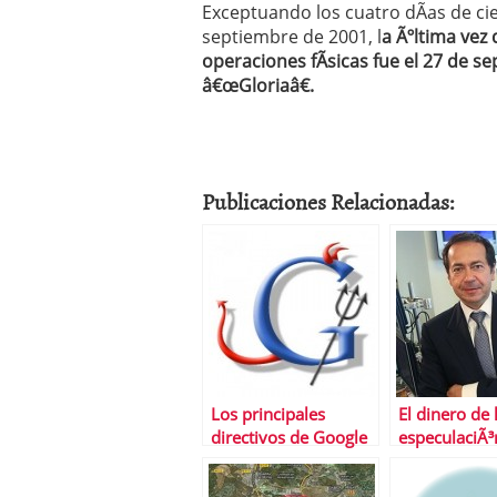
Exceptuando los cuatro dÃ­as de cie
septiembre de 2001, l
a Ãºltima vez
operaciones fÃ­sicas fue el 27 de 
â€œGloriaâ€.
Publicaciones Relacionadas:
Los principales
El dinero de 
directivos de Google
especulaciÃ³
vendieron antes del
EspaÃ±a, sir
desplome
conservar Ce