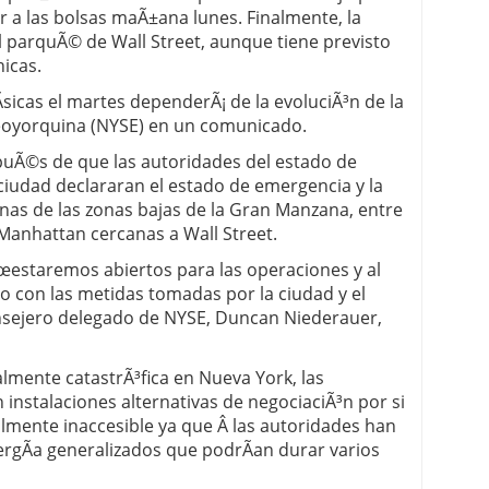
 a las bolsas maÃ±ana lunes. Finalmente, la
 proceso tradicional: ventajas reales para pymes
l parquÃ© de Wall Street, aunque tiene previsto
icas.
a mÃ©dica cuando trabajas por cuenta propia
­sicas el martes dependerÃ¡ de la evoluciÃ³n de la
neoyorquina (NYSE) en un comunicado.
puÃ©s de que las autoridades del estado de
 ciudad declararan el estado de emergencia y la
nas de las zonas bajas de la Gran Manzana, entre
 Manhattan cercanas a Wall Street.
œestaremos abiertos para las operaciones y al
con las metidas tomadas por la ciudad y el
onsejero delegado de NYSE, Duncan Niederauer,
almente catastrÃ³fica en Nueva York, las
n instalaciones alternativas de negociaciÃ³n por si
lmente inaccesible ya que Â las autoridades han
ergÃ­a generalizados que podrÃ­an durar varios