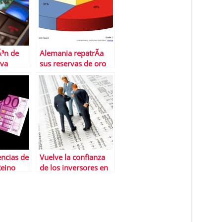
Ã³n de
Alemania repatrÃ­a
eva
sus reservas de oro
ncias de
Vuelve la confianza
Reino
de los inversores en
UniÃ³n
la zona euro, segÃºn
el Ã­ndice Sentix