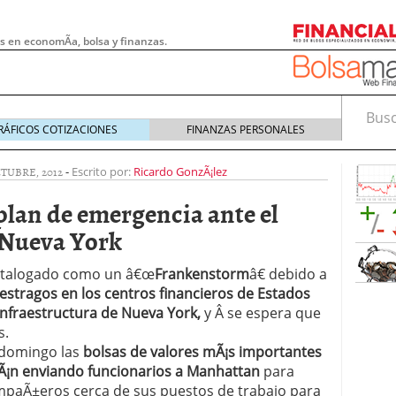
s en economÃ­a, bolsa y finanzas.
Busca
RÁFICOS COTIZACIONES
FINANZAS PERSONALES
CTUBRE, 2012
-
Escrito por:
Ricardo GonzÃ¡lez
 plan de emergencia ante el
n Nueva York
catalogado como un â€œ
Frankenstorm
â€ debido a
estragos en los centros financieros de Estados
infraestructura de Nueva York,
y Â se espera que
s.
domingo las
bolsas de valores mÃ¡s importantes
 pymes: la obligación que muchas empresas
Ã¡n enviando funcionarios a Manhattan
para
s demasiado tarde
20/07/2026
mpaÃ±eros cerca de sus puestos de trabajo para
e Deben Saber los Traders Mexicanos Antes de