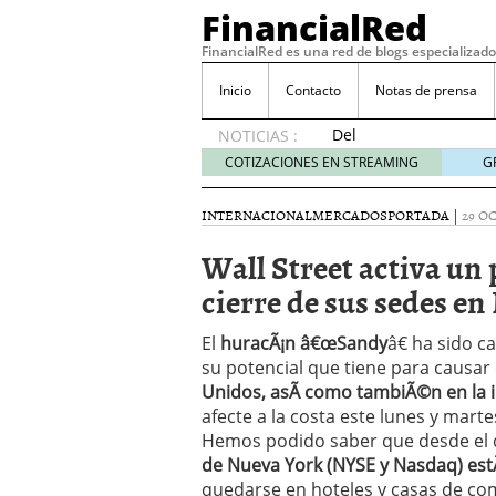
FinancialRed
FinancialRed es una red de blogs especializado
Inicio
Contacto
Notas de prensa
Del
NOTICIAS :
depósito
COTIZACIONES EN STREAMING
G
a la
diversificación:
INTERNACIONAL
MERCADOS
PORTADA
|
29 O
cómo
está
Wall Street activa un
cambiando
cierre de sus sedes e
la
gestión
del
El
huracÃ¡n â€œSandy
â€ ha sido 
ahorro
su potencial que tiene para causar
en
Unidos, asÃ­ como tambiÃ©n en la 
España
afecte a la costa este lunes y marte
05/08/2026
Hemos podido saber que desde el 
Seguros de convenio en
de Nueva York (NYSE y Nasdaq) est
descubren cuando ya e
quedarse en hoteles y casas de co
ReseÃ±a de SIFX: Lo Qu