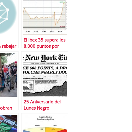
El Ibex 35 supera los
 rebajar
8.000 puntos por
EEUU un
primera vez desde
Ã©s de
abril de 2012
a S&P
25 Aniversario del
cobran
Lunes Negro
esempleo