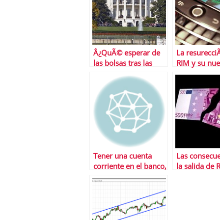
Â¿QuÃ© esperar de
La resurecci
las bolsas tras las
RIM y su nu
elecciones de EEUU?
BlackBerry
Tener una cuenta
Las consecue
corriente en el banco,
la salida de 
un servicio cada vez
Unido de la 
mÃ¡s caro en EEUU y
Europea
en Europa