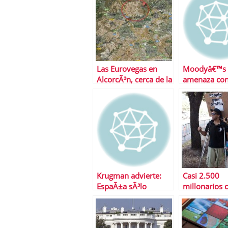
â€œsorpresaâ€
Park
Las Eurovegas en
Moodyâ€™s
AlcorcÃ³n, cerca de la
amenaza con
ciudad financiera del
el rating a 
Santander
aÃ±o despu
que lo hicer
Krugman advierte:
Casi 2.500
EspaÃ±a sÃ³lo
millonarios 
bajarÃ¡ el desempleo
seguro de d
si sale del euro
en EEUU