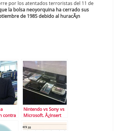
rre por los atentados terroristas del 11 de
 que la bolsa neoyorquina ha cerrado sus
septiembre de 1985 debido al huracÃ¡n
la
Nintendo vs Sony vs
n contra
Microsoft. Â¿Insert
ve para
coin?
ntral