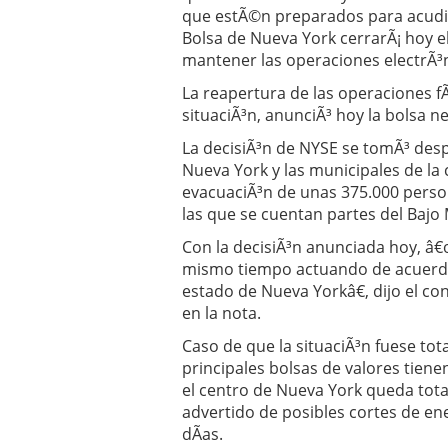
Operar
29/06/2026
que estÃ©n preparados para acudir
Crear empresa online vs
Bolsa de Nueva York cerrarÃ¡ hoy e
29/05/2026
mantener las operaciones electrÃ³n
CÃ³mo afrontar una baj
La reapertura de las operaciones fÃ
26/05/2026
situaciÃ³n, anunciÃ³ hoy la bolsa 
La decisiÃ³n de NYSE se tomÃ³ des
Nueva York y las municipales de la
evacuaciÃ³n de unas 375.000 perso
las que se cuentan partes del Bajo
Con la decisiÃ³n anunciada hoy, â€
mismo tiempo actuando de acuerdo 
estado de Nueva Yorkâ€, dijo el c
en la nota.
Caso de que la situaciÃ³n fuese tot
principales bolsas de valores tiene
el centro de Nueva York queda tota
advertido de posibles cortes de en
dÃ­as.