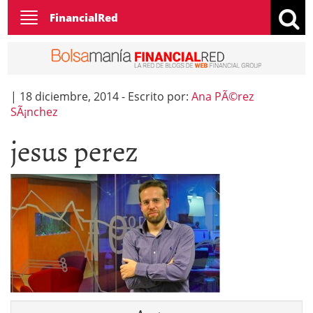
Toggle
FinancialRed
navigation
|
18 diciembre, 2014
-
Escrito por:
Ana PÃ©rez
SÃ¡nchez
jesus perez