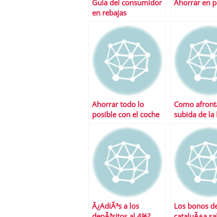
Guia del consumidor
Ahorrar en p
en rebajas
Ahorrar todo lo
Como afronta
posible con el coche
subida de la 
Â¿AdiÃ³s a los
Los bonos d
depÃ³sitos al 4%?
cataluÃ±a sa