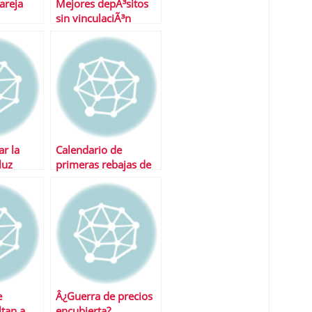
areja
Mejores depÃ³sitos
sin vinculaciÃ³n
r la
Calendario de
luz
primeras rebajas de
2011
e
Â¿Guerra de precios
ltan a
encubierta?