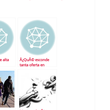
e alta
Â¿QuÃ© esconde
tanta oferta en
 planes
depÃ³sitos?
s