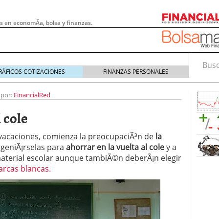
s en economÃ­a, bolsa y finanzas.
Busca
RÁFICOS COTIZACIONES
FINANZAS PERSONALES
 por:
FinancialRed
 cole
 vacaciones, comienza la preocupaciÃ³n de
la
ngeniÃ¡rselas para
ahorrar en la vuelta al cole
y a
material escolar aunque tambiÃ©n deberÃ¡n elegir
rcas blancas.
 pymes: la obligación que muchas empresas
s demasiado tarde
20/07/2026
e Deben Saber los Traders Mexicanos Antes de