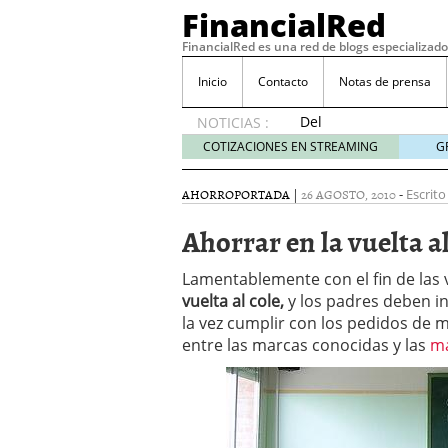
FinancialRed
FinancialRed es una red de blogs especializado
Inicio
Contacto
Notas de prensa
Del
NOTICIAS :
depósito
COTIZACIONES EN STREAMING
G
a la
diversificación:
AHORRO
PORTADA
|
26 AGOSTO, 2010
-
Escrito
cómo
está
Ahorrar en la vuelta al
cambiando
la
Lamentablemente con el fin de las
gestión
vuelta al cole,
y los padres deben i
del
la vez cumplir con los pedidos de 
ahorro
en
entre las marcas conocidas y las
ma
España
05/08/2026
Seguros de convenio en
descubren cuando ya e
ReseÃ±a de SIFX: Lo Qu