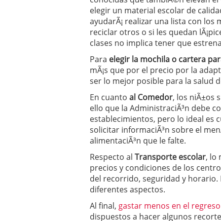
elegir un material escolar de cali
ayudarÃ¡ realizar una lista con los
reciclar otros o si les quedan lÃ¡pi
clases no implica tener que estrena
Para
elegir la mochila o cartera par
mÃ¡s que por el precio por la adap
ser lo mejor posible para la salud 
En cuanto
al Comedor
, los niÃ±os 
ello que la AdministraciÃ³n debe con
establecimientos, pero lo ideal es c
solicitar informaciÃ³n sobre el me
alimentaciÃ³n que le falte.
Respecto al
Transporte escolar
, l
precios y condiciones de los cent
del recorrido, seguridad y horario
diferentes aspectos.
Al final,
gastar menos en el regreso 
dispuestos a hacer algunos recorte