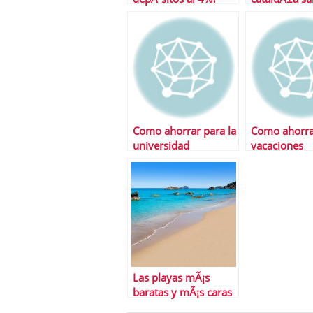
escena
Como ahorrar para la
Como ahorra
universidad
vacaciones
Las playas mÃ¡s
baratas y mÃ¡s caras
de EspaÃ±a