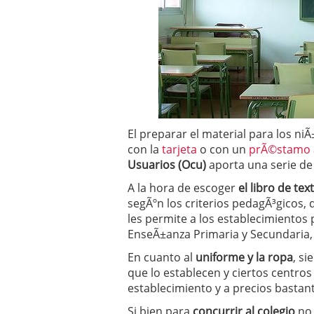
Operar
29/06/2026
Crear empresa online vs
29/05/2026
CÃ³mo afrontar una baj
26/05/2026
El preparar el material para los n
con la
tarjeta
o con un
prÃ©stamo
Usuarios (Ocu)
aporta una serie de
A la hora de escoger
el libro de tex
segÃºn los criterios pedagÃ³gicos, d
les permite a los establecimientos
EnseÃ±anza Primaria y Secundaria, y
En cuanto al
uniforme y la ropa
, s
que lo establecen y ciertos centro
establecimiento y a precios bastan
Si bien para
concurrir al colegio
no 