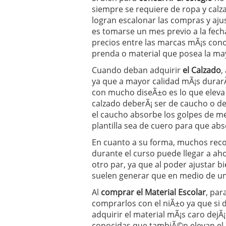
siempre se requiere de ropa y calz
logran escalonar las compras y aj
es tomarse un mes previo a la fecha
precios entre las marcas mÃ¡s cono
prenda o material que posea la ma
Cuando deban adquirir
el Calzado
,
ya que a mayor calidad mÃ¡s durarÃ¡
con mucho diseÃ±o es lo que eleva 
calzado deberÃ¡ ser de caucho o de 
el caucho absorbe los golpes de me
plantilla sea de cuero para que abso
En cuanto a su forma, muchos rec
durante el curso puede llegar a ah
otro par, ya que al poder ajustar 
suelen generar que en medio de un
Al
comprar el Material Escolar
, par
comprarlos con el niÃ±o ya que si 
adquirir el material mÃ¡s caro dejÃ
conocidas que tambiÃ©n elevan el co