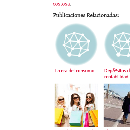
costosa
.
Publicaciones Relacionadas:
La era del consumo
DepÃ³sitos d
rentabilidad
vinculados a
de pensione