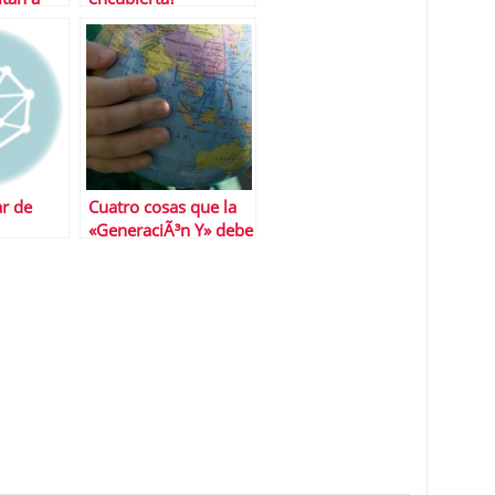
r de
Cuatro cosas que la
«GeneraciÃ³n Y» debe
aprender sobre el
dinero