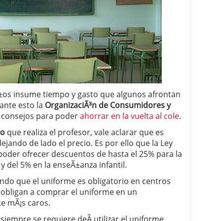
 proceso tradicional: ventajas reales para pymes
a mÃ©dica cuando trabajas por cuenta propia
iÃ±os insume tiempo y gasto que algunos afrontan
ante esto la
OrganizaciÃ³n de Consumidores y
 consejos para poder
ahorrar en la vuelta al cole
.
to
que realiza el profesor, vale aclarar que es
ejando de lado el precio. Es por ello que la Ley
 poder ofrecer descuentos de hasta el 25% para la
 del 5% en la enseÃ±anza infantil.
iendo que el uniforme es obligatorio en centros
s obligan a comprar el uniforme en un
te mÃ¡s caros.
siempre se requiere deÂ utilizar el uniforme,