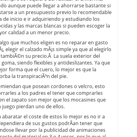
ado aunque puede llegar a ahorrarse bastante si
ustarse a un presupuesto previo lo recomendable
 de inicio e ir adquiriendo y estudiando los
cidas y las marcas blancas si pueden escoger la
yor calidad a un menor precio.
 algo que muchos eligen es no reparar en gasto
, elegir el calzado mÃ¡s simple ya que al elegirlo
tambiÃ©n su precio.Â La suela exterior del
goma, siendo flexibles y antideslizantes. Ya que
jor forma que el cuero, lo mejor es que la
rba la transpiraciÃ³n del pie.
omiendan que posean cordones o velcro, esto
orrarles a los padres el tener que comprarles
bien el zapato son mejor que los mocasines que
 juego pierdan uno de ellos.
a abaratar el coste de estos lo mejor es no ir a
dependiera de sus gustos podrÃ­an tener que
¡ndose llevar por la publicidad de animaciones
ste del material en 3 o 4 veces, por lo que al