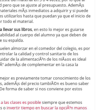
dad pero que se ajuste al presupuesto. AdemÃ¡s
 materiales mÃ¡s inmediatos a adquirir y si puede
ces utilizarlos hasta que puedan ya que el inicio de
r todo el material.
a llevar sus libros
, en esto lo mejor es guiarse
tabilidad al cuerpo del alumno ya que deben de
de su espalda.
suelen almorzar en el comedor del colegio, es por
trolar la calidad y control sanitario de los
uidar de la alimentaciÃ³n de los niÃ±os es ideal
nÃº ademÃ¡s de complementar en la casa la
o mejor es previamente tomar conocimiento de los
ros, ademÃ¡s del precio tambiÃ©n es bueno saber
. De forma de saber si nos conviene por estos
a las clases es posible
siempre que estemos
s o
invertir tiempo en buscar la opciÃ³n manos