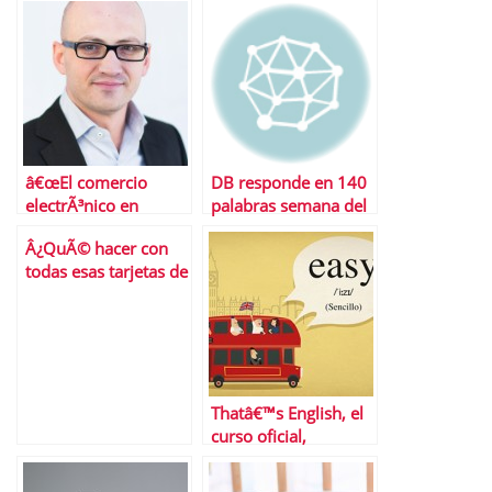
â€œEl comercio
DB responde en 140
electrÃ³nico en
palabras semana del
EspaÃ±a no conoce la
10 al 16 de
Â¿QuÃ© hacer con
crisis econÃ³mica y
noviembre
todas esas tarjetas de
es uno de los
visita que recibimos?
motores para salir de
ellaâ€
Thatâ€™s English, el
curso oficial,
cÃ³modo y
econÃ³mico para