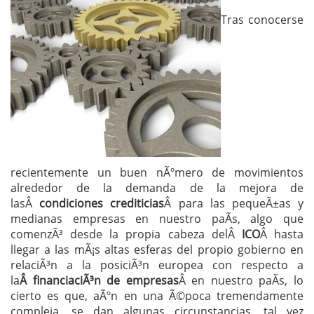
Tras conocerse
recientemente un buen nÃºmero de movimientos
alrededor de la demanda de la mejora de
lasÂ
condiciones crediticias
Â para las pequeÃ±as y
medianas empresas en nuestro paÃ­s, algo que
comenzÃ³ desde la propia cabeza delÂ
ICO
Â hasta
llegar a las mÃ¡s altas esferas del propio gobierno en
relaciÃ³n a la posiciÃ³n europea con respecto a
la
Â financiaciÃ³n de empresas
Â en nuestro paÃ­s, lo
cierto es que, aÃºn en una Ã©poca tremendamente
compleja, se dan algunas circunstancias, tal vez