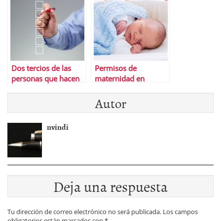
aprender inglÃ©s
Dos tercios de las
Permisos de
personas que hacen
maternidad en
este test no lo
EspaÃ±a y el resto de
Autor
superanâ€¦ Â¿Y tÃº?
Europa
nvindi
Deja una respuesta
Tu dirección de correo electrónico no será publicada.
Los campos
obligatorios están marcados con
*