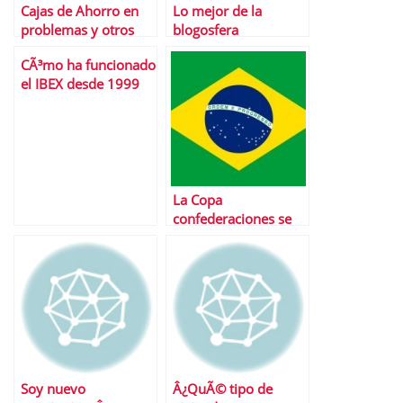
Cajas de Ahorro en
Lo mejor de la
problemas y otros
blogosfera
destacados de Abril
CÃ³mo ha funcionado
el IBEX desde 1999
La Copa
confederaciones se
convierte en el
trampolÃ­n para la
economÃ­a
brasileÃ±a
Soy nuevo
Â¿QuÃ© tipo de