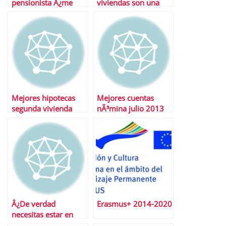
pensionista Â¿me
viviendas son una
afecta la reforma de
mejor inversiÃ³n?
las pensiones?
Mejores hipotecas
Mejores cuentas
segunda vivienda
nÃ³mina julio 2013
julio 2013
Â¿De verdad
Erasmus+ 2014-2020
necesitas estar en
redes sociales?