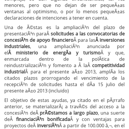
menores, pero que no dejan de ser pequeÃ±as
ventanas al optimismo, o por lo menos pequeÃ±as
declaraciones de intenciones a tener en cuenta.
Una de Ã©stas es la ampliaciÃ³n del plazo de
presentaciÃ³n paraÂ
solicitudes a las convocatorias de
concesiÃ³n de apoyo financiero
Â para las
Â inversiones
industriales
, una ampliaciÃ³n anunciada por
el
Â ministerio de energÃ­a y turismo
Â y que,
enmarcada dentro de la polÃ­tica de
reindustrializaciÃ³n y fomento a Â laÂ
competitividad
industrial
Â para el presente aÃ±o 2013, amplÃ­a los
citados plazos prorrogando el vencimiento de la
recepciÃ³n de solicitudes hasta el dÃ­a 15 julio del
presente aÃ±o 2013 (incluido)
El objetivo de estas ayudas, ya citado en el pÃ¡rrafo
anterior, se materializarÃ¡ a travÃ©s del acceso a la
concesiÃ³n deÂ
prÃ©stamos a largo plazo
, una suerte
deÂ
financiaciÃ³n bonificada
Â y con ventajas para
proyectos deÂ
inversiÃ³n
Â a partir de 100.000 â‚¬, en el