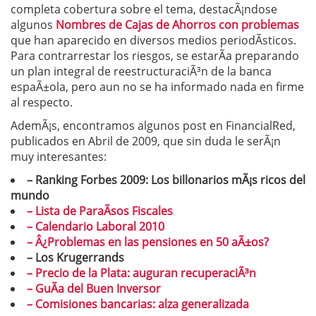
completa cobertura sobre el tema, destacÃ¡ndose
algunos
Nombres de Cajas de Ahorros con problemas
que han aparecido en diversos medios periodÃ­sticos.
Para contrarrestar los riesgos, se estarÃ­a preparando
un plan integral de reestructuraciÃ³n de la banca
espaÃ±ola, pero aun no se ha informado nada en firme
al respecto.
AdemÃ¡s, encontramos algunos post en FinancialRed,
publicados en Abril de 2009, que sin duda le serÃ¡n
muy interesantes:
– Ranking Forbes 2009: Los billonarios mÃ¡s ricos del
mundo
– Lista de ParaÃ­sos Fiscales
– Calendario Laboral 2010
– Â¿Problemas en las pensiones en 50 aÃ±os?
– Los Krugerrands
– Precio de la Plata: auguran recuperaciÃ³n
– GuÃ­a del Buen Inversor
– Comisiones bancarias: alza generalizada