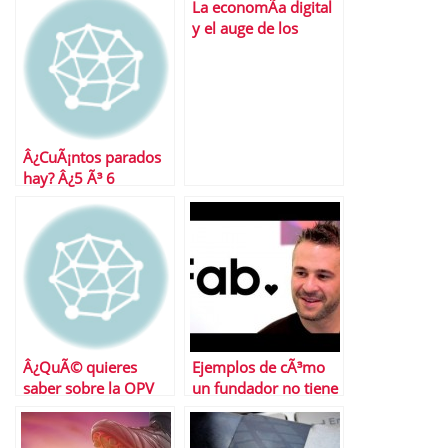
La economÃ­a digital
banca un 51,7%
y el auge de los
cupones descuento
Â¿CuÃ¡ntos parados
hay? Â¿5 Ã³ 6
millones?
Â¿QuÃ© quieres
Ejemplos de cÃ³mo
saber sobre la OPV
un fundador no tiene
Endesa? Contestamos
que ser
a todas tus preguntas
necesariamente un