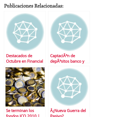
Publicaciones Relacionadas:
Destacados de
CaptaciÃ³n de
Octubre en Financial
depÃ³sitos banco y
Red
cajas
Se terminan los
Â¿Nueva Guerra del
fondos ICO 2010 |
Pasivo?