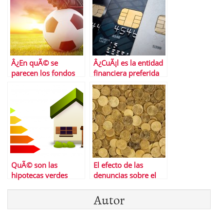
buen CEO
Â¿En quÃ© se
Â¿CuÃ¡l es la entidad
parecen los fondos
financiera preferida
de inversiÃ³n y el
por los usuarios de
fÃºtbol?
banca?
QuÃ© son las
El efecto de las
hipotecas verdes
denuncias sobre el
blanqueo para
Autor
algunos bancos
europeos