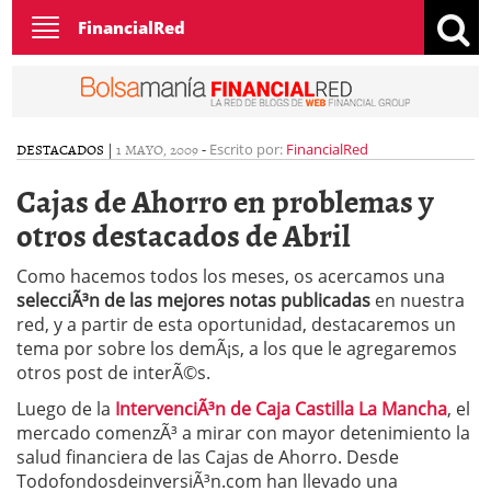
Toggle
FinancialRed
navigation
DESTACADOS
|
1 MAYO, 2009
-
Escrito por:
FinancialRed
Cajas de Ahorro en problemas y
otros destacados de Abril
Como hacemos todos los meses, os acercamos una
selecciÃ³n de las mejores notas publicadas
en nuestra
red, y a partir de esta oportunidad, destacaremos un
tema por sobre los demÃ¡s, a los que le agregaremos
otros post de interÃ©s.
Luego de la
IntervenciÃ³n de Caja Castilla La Mancha
, el
mercado comenzÃ³ a mirar con mayor detenimiento la
salud financiera de las Cajas de Ahorro. Desde
TodofondosdeinversiÃ³n.com han llevado una