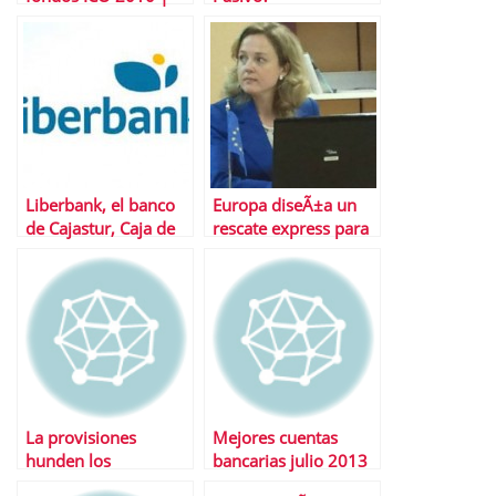
Timing Ãºltimas
operaciones
Liberbank, el banco
Europa diseÃ±a un
de Cajastur, Caja de
rescate express para
Extremadura y
la banca europea
Cantabria
La provisiones
Mejores cuentas
hunden los
bancarias julio 2013
beneficios de la