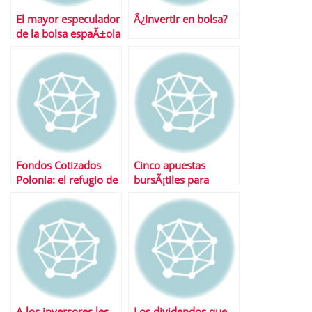
El mayor especulador
Â¿Invertir en bolsa?
de la bolsa espaÃ±ola
se come la subida de
SOS
Fondos Cotizados
Cinco apuestas
Polonia: el refugio de
bursÃ¡tiles para
europa
empezar el aÃ±o
A los inversores les
Los dividendos que