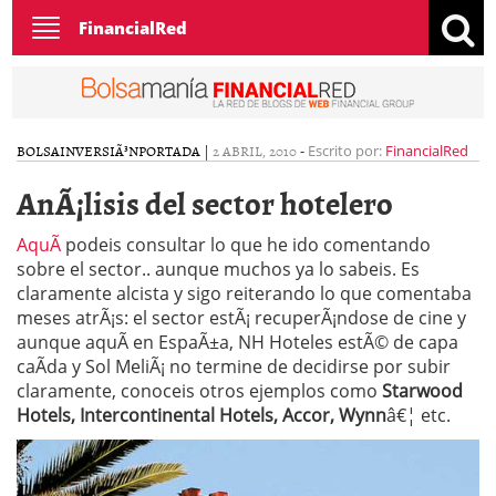
Toggle
FinancialRed
navigation
BOLSA
INVERSIÃ³N
PORTADA
|
2 ABRIL, 2010
-
Escrito por:
FinancialRed
AnÃ¡lisis del sector hotelero
AquÃ­
podeis consultar lo que he ido comentando
sobre el sector.. aunque muchos ya lo sabeis. Es
claramente alcista y sigo reiterando lo que comentaba
meses atrÃ¡s: el sector estÃ¡ recuperÃ¡ndose de cine y
aunque aquÃ­ en EspaÃ±a, NH Hoteles estÃ© de capa
caÃ­da y Sol MeliÃ¡ no termine de decidirse por subir
claramente, conoceis otros ejemplos como
Starwood
Hotels, Intercontinental Hotels, Accor, Wynn
â€¦ etc.