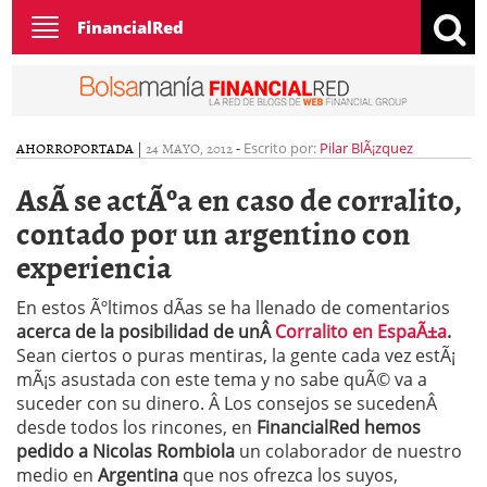
Toggle
FinancialRed
navigation
AHORRO
PORTADA
|
24 MAYO, 2012
-
Escrito por:
Pilar BlÃ¡zquez
AsÃ­ se actÃºa en caso de corralito,
contado por un argentino con
experiencia
En estos Ãºltimos dÃ­as se ha llenado de comentarios
acerca de la posibilidad de unÂ
Corralito en EspaÃ±a
.
Sean ciertos o puras mentiras, la gente cada vez estÃ¡
mÃ¡s asustada con este tema y no sabe quÃ© va a
suceder con su dinero. Â Los consejos se sucedenÂ
desde todos los rincones, en
FinancialRed hemos
pedido a Nicolas Rombiola
un colaborador de nuestro
medio en
Argentina
que nos ofrezca los suyos,