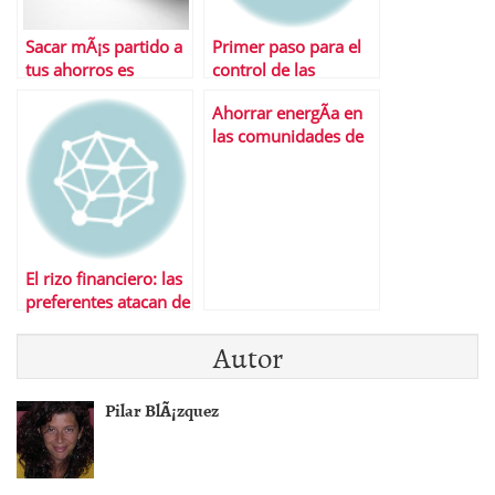
Sacar mÃ¡s partido a
Primer paso para el
tus ahorros es
control de las
posible con las
preferentes
Ahorrar energÃ­a en
inversiones
las comunidades de
alternativas
propietarios
El rizo financiero: las
preferentes atacan de
nuevo
Autor
Pilar BlÃ¡zquez