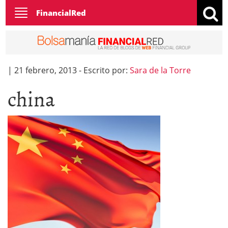
Toggle
FinancialRed
navigation
|
21 febrero, 2013
-
Escrito por:
Sara de la Torre
china