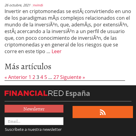
26 octubre, 2021
nvindi
Invertir en criptomonedas se estÃ¡ convirtiendo en uno
de los paradigmas mÃ¡s complejos relacionados con el
mundo de la inversiÃ³n, que, ademÃ¡s, por extensiÃ³n,
estÃ¡ acercando a la inversiÃ³n a un perfil de usuario
que, con poco conocimiento de inversiÃ³n, de las
criptomonedas y en general de los riesgos que se
corre en este tipo …
Leer
Más artículos
« Anterior
1
2
3
4
5
…
27
Siguiente »
España
Newsletter
Suscríbete a nuestra newsletter