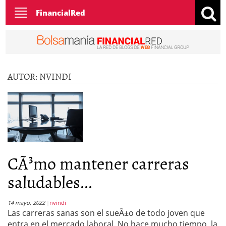
Toggle
FinancialRed
navigation
AUTOR:
NVINDI
CÃ³mo mantener carreras
saludables...
14 mayo, 2022
nvindi
Las carreras sanas son el sueÃ±o de todo joven que
entra en el mercado laboral. No hace mucho tiempo, la