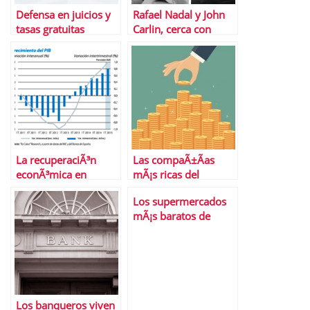
Defensa en juicios y
Rafael Nadal y John
tasas gratuitas
Carlin, cerca con
gracias a LegÃ¡litas
Banco Sabadell
La recuperaciÃ³n
Las compaÃ±Ã­as
econÃ³mica en
mÃ¡s ricas del
EspaÃ±a,
planeta
Los supermercados
Â¿consolidada?
mÃ¡s baratos de
EspaÃ±a
Los banqueros viven