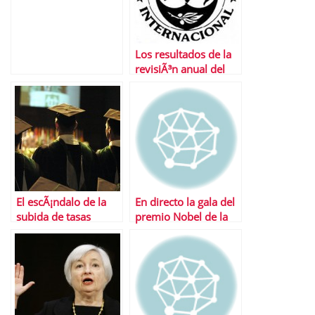
ahÃ­.
Los resultados de la
revisiÃ³n anual del
FMI a la economÃ­a
espaÃ±ola
El escÃ¡ndalo de la
En directo la gala del
subida de tasas
premio Nobel de la
universitarias
Paz 2013