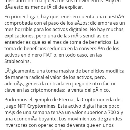
mercado con cualquiera de sus movimientos. Hoy en
dÃ­a esto es menos fÃ¡cil de explicar.
En primer lugar, hay que tener en cuenta una cuestiÃ³n
comprobada con el paso de los aÃ±os: diciembre es un
mes horrible para los activos digitales. No hay muchas
explicaciones, pero una de las mÃ¡s sencillas de
entender es que es el mes de toma de beneficios. La
toma de beneficios redunda en la conversiÃ³n de los
activos en dinero FIAT o, en todo caso, en las
Stablecoins.
LÃ³gicamente, una toma masiva de beneficios modifica
de manera radical el valor de los activos, pero,
ademÃ¡s, genera la entrada en juego de otro factor
clave en las criptomonedas: la venta del pÃ¡nico.
Podremos el ejemplo de Eternal, la Criptomoneda del
juego NFT
Cryptomines
. Este activo digital hace poco
mÃ¡s de una semana tenÃ­a un valor superior a 700 $ y
una economÃ­a boyante. Los movimientos de grandes
inversores con operaciones de venta que en unos