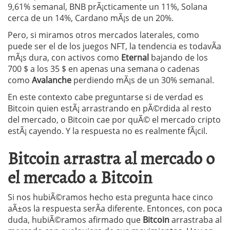
9,61% semanal, BNB prÃ¡cticamente un 11%, Solana
cerca de un 14%, Cardano mÃ¡s de un 20%.
Pero, si miramos otros mercados laterales, como
puede ser el de los juegos NFT, la tendencia es todavÃ­a
mÃ¡s dura, con activos como
Eternal
bajando de los
700 $ a los 35 $ en apenas una semana o cadenas
como
Avalanche
perdiendo mÃ¡s de un 30% semanal.
En este contexto cabe preguntarse si de verdad es
Bitcoin quien estÃ¡ arrastrando en pÃ©rdida al resto
del mercado, o Bitcoin cae por quÃ© el mercado cripto
estÃ¡ cayendo. Y la respuesta no es realmente fÃ¡cil.
Bitcoin arrastra al mercado o
el mercado a Bitcoin
Si nos hubiÃ©ramos hecho esta pregunta hace cinco
aÃ±os la respuesta serÃ­a diferente. Entonces, con poca
duda, hubiÃ©ramos afirmado que
Bitcoin
arrastraba al