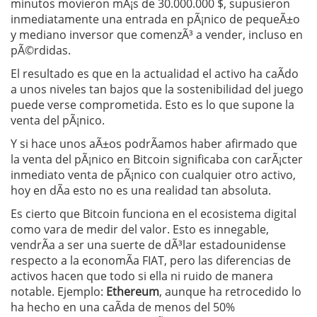
minutos movieron mÃ¡s de 30.000.000 $, supusieron
inmediatamente una entrada en pÃ¡nico de pequeÃ±o
y mediano inversor que comenzÃ³ a vender, incluso en
pÃ©rdidas.
El resultado es que en la actualidad el activo ha caÃ­do
a unos niveles tan bajos que la sostenibilidad del juego
puede verse comprometida. Esto es lo que supone la
venta del pÃ¡nico.
Y si hace unos aÃ±os podrÃ­amos haber afirmado que
la venta del pÃ¡nico en Bitcoin significaba con carÃ¡cter
inmediato venta de pÃ¡nico con cualquier otro activo,
hoy en dÃ­a esto no es una realidad tan absoluta.
Es cierto que Bitcoin funciona en el ecosistema digital
como vara de medir del valor. Esto es innegable,
vendrÃ­a a ser una suerte de dÃ³lar estadounidense
respecto a la economÃ­a FIAT, pero las diferencias de
activos hacen que todo si ella ni ruido de manera
notable. Ejemplo:
Ethereum
, aunque ha retrocedido lo
ha hecho en una caÃ­da de menos del 50%