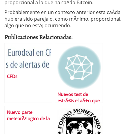
proporcional a lo que ha caÃ­do Bitcoin.
Probablemente en un contexto anterior esta caÃ­da
hubiera sido pareja o, como mÃ­nimo, proporcional,
algo que no estÃ¡ ocurriendo.
Publicaciones Relacionadas:
CFDs
Nuevos test de
estrÃ©s el aÃ±o que
viene
Nuevo parte
meteorÃ³logico de la
bolsa espaÃ±ola: los
nubarrones siguen