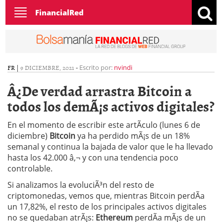
Toggle
FinancialRed
navigation
FR
|
9 DICIEMBRE, 2021
-
Escrito por:
nvindi
Â¿De verdad arrastra Bitcoin a
todos los demÃ¡s activos digitales?
En el momento de escribir este artÃ­culo (lunes 6 de
diciembre)
Bitcoin
ya ha perdido mÃ¡s de un 18%
semanal y continua la bajada de valor que le ha llevado
hasta los 42.000 â‚¬ y con una tendencia poco
controlable.
Si analizamos la evoluciÃ³n del resto de
criptomonedas, vemos que, mientras Bitcoin perdÃ­a
un 17,82%, el resto de los principales activos digitales
no se quedaban atrÃ¡s:
Ethereum
perdÃ­a mÃ¡s de un