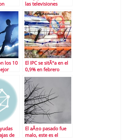
on
las televisiones
ico
autonÃ³micas
osto’ en
 fiscales
n los 10
El IPC se sitÃºa en el
mejor
0,9% en febrero
a Liga
ayudas
El aÃ±o pasado fue
ajas de
malo, este es el