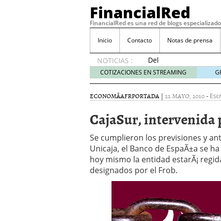
FinancialRed
FinancialRed es una red de blogs especializado
Inicio
Contacto
Notas de prensa
Del
NOTICIAS :
depósito
COTIZACIONES EN STREAMING
G
a la
diversificación:
ECONOMÃ­A
FR
PORTADA
|
22 MAYO, 2010
-
Escr
cómo
está
CajaSur, intervenida 
cambiando
la
Se cumplieron los previsiones y ant
gestión
Unicaja, el Banco de EspaÃ±a se ha 
del
hoy mismo la entidad estarÃ¡ regid
ahorro
en
designados por el Frob.
España
05/08/2026
Seguros de convenio en
descubren cuando ya e
ReseÃ±a de SIFX: Lo Qu