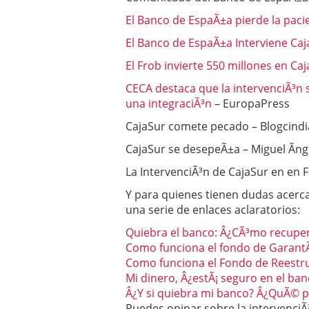
El Banco de EspaÃ±a pierde la pacie
El Banco de EspaÃ±a Interviene Caj
El Frob invierte 550 millones en Ca
CECA destaca que la intervenciÃ³n 
una integraciÃ³n
– EuropaPress
CajaSur comete pecado – Blogcindi
CajaSur se desepeÃ±a – Miguel Ãng
La IntervenciÃ³n de CajaSur en en 
Y para quienes tienen dudas acerca
una serie de enlaces aclaratorios:
Quiebra el banco: Â¿CÃ³mo recupe
Como funciona el fondo de GarantÃ
Como funciona el Fondo de Reestr
Mi dinero, Â¿estÃ¡ seguro en el ba
Â¿Y si quiebra mi banco? Â¿QuÃ© p
Puedes opinar sobre la intervenci