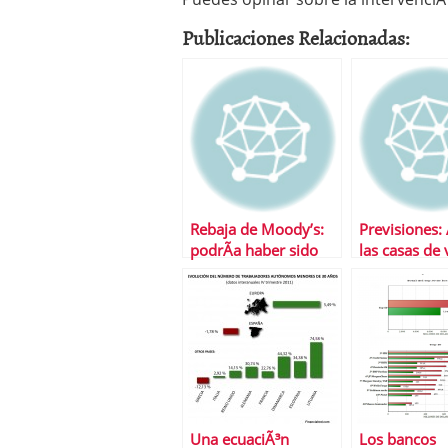
Publicaciones Relacionadas:
Rebaja de Moody’s:
Previsiones: 
podrÃ­a haber sido
las casas de 
peor
2011 (II)
Una ecuaciÃ³n
Los bancos