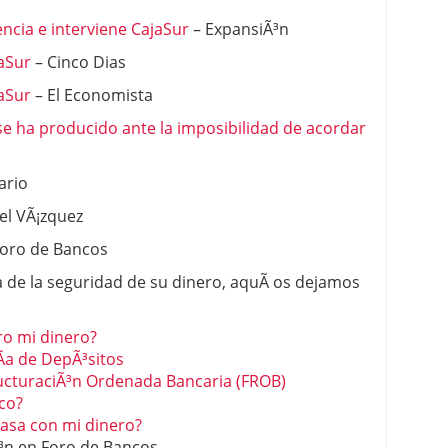
ncia e interviene CajaSur
– ExpansiÃ³n
aSur
– Cinco Dias
jaSur
– El Economista
se ha producido ante la imposibilidad de acordar
ario
el VÃ¡zquez
Foro de Bancos
 de la seguridad de su dinero, aquÃ­ os dejamos
ro mi dinero?
­a de DepÃ³sitos
ucturaciÃ³n Ordenada Bancaria (FROB)
nco?
asa con mi dinero?
Ã³n en Foro de Bancos