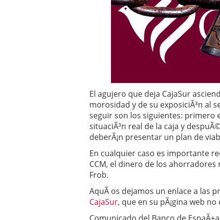
Operar
29/06/2026
Crear empresa online vs
29/05/2026
CÃ³mo afrontar una baj
26/05/2026
El agujero que deja CajaSur asciend
morosidad y de su exposiciÃ³n al se
seguir son los siguientes: primero
situaciÃ³n real de la caja y despuÃ
deberÃ¡n presentar un plan de viabi
En cualquier caso es importante rec
CCM, el dinero de los ahorradores 
Frob.
AquÃ­ os dejamos un enlace a las pr
CajaSur
, que en su pÃ¡gina web no
Comunicado del Banco de EspaÃ±a