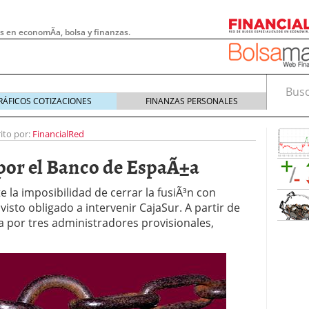
s en economÃ­a, bolsa y finanzas.
Busca
RÁFICOS COTIZACIONES
FINANZAS PERSONALES
ito por:
FinancialRed
por el Banco de EspaÃ±a
e la imposibilidad de cerrar la fusiÃ³n con
visto obligado a intervenir CajaSur. A partir de
a por tres administradores provisionales,
 pymes: la obligación que muchas empresas
s demasiado tarde
20/07/2026
e Deben Saber los Traders Mexicanos Antes de