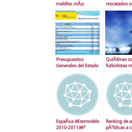
maldita: mÃ¡s
rescatados c
dificultades
dinero pÃºbl
econÃ³micas, menos
‘hacen su ag
autoempleo
los paraÃ­sos
Presupuestos
QuiÃ©nes so
Generales del Estado
futbolistas 
de 2014
pagados de l
EspaÃ±a â€œmodelo
Ranking de 
2010-2011â€³
pÃºblicas a c