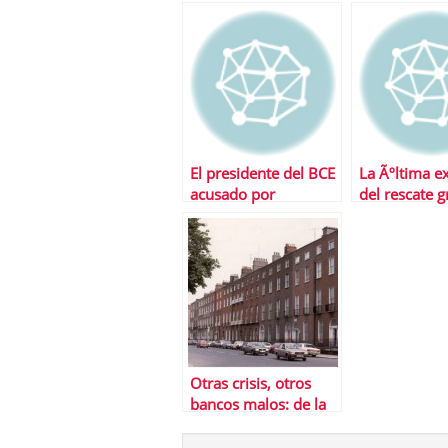
ahorro
El presidente del BCE
La Ãºltima e
acusado por
del rescate g
pertenecer a un
bajar las pe
lobby de banqueros
subir a la ed
jubilaciÃ³n
Otras crisis, otros
bancos malos: de la
catÃ¡strofe mexicana
a las lecciones suecas