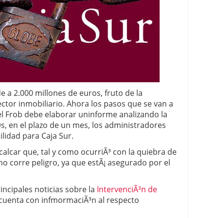
 proceso tradicional: ventajas reales para pymes
a mÃ©dica cuando trabajas por cuenta propia
e a 2.000 millones de euros, fruto de la
ctor inmobiliario. Ahora los pasos que se van a
 el Frob debe elaborar uninforme analizando la
©s, en el plazo de un mes, los administradores
lidad para Caja Sur.
alcar que, tal y como ocurriÃ³ con la quiebra de
no corre peligro, ya que estÃ¡ asegurado por el
incipales noticias sobre la
IntervenciÃ³n de
 cuenta con infmormaciÃ³n al respecto