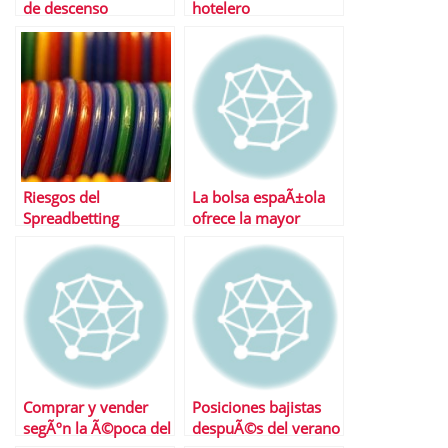
de descenso
hotelero
Riesgos del
La bolsa espaÃ±ola
Spreadbetting
ofrece la mayor
rentabilidad por
dividendo en tiempos
de crisis
Comprar y vender
Posiciones bajistas
segÃºn la Ã©poca del
despuÃ©s del verano