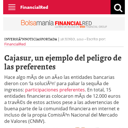
Toggle
FinancialRed
navigation
INVERSIÃ³N
NOTICIAS
PORTADA
|
28 JUNIO, 2010
-
Escrito por:
FinancialRed
Cajasur, un ejemplo del peligro de
las preferentes
Hace algo mÃ¡s de un aÃ±o las entidades bancarias
dieron con ‘la soluciÃ³n’ para paliar la sequÃ­a de
ingresos:
participaciones preferentes
. En total, 15
entidades financieras colocaron mÃ¡s de 12.000 euros
a travÃ©s de estos activos pese a las advertencias de
buena parte de la comunidad financiera en internet e
incluso de la propia ComisiÃ³n Nacional del Mercado
de Valores (CNMV).