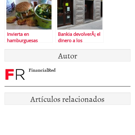
Invierta en
Bankia devolverÃ¡ el
hamburguesas
dinero a los
pequeÃ±os
Autor
inversionistas de su
fracasada salida a
bolsa
FinancialRed
Artículos relacionados