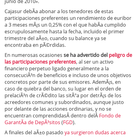
junio de 2010».
Cajasur debÃ­a abonar a los tenedores de estas
participaciones preferentes un rendimiento de euribor
a 3 meses mÃ¡s un 0,25% con el que habÃ­a cumplido
escrupulosamente hasta la fecha, incluido el primer
trimestre del aÃ±o, cuando su balance ya se
encontraba en pÃ©rdidas.
En numerosas ocasiones
se ha advertido del
peligro de
las participaciones preferentes
, al ser un activo
financiero perpetuo ligado generalmente a la
consecuciÃ³n de beneficios e incluso de unos objetivos
concretos por parte de sus emisores. AdemÃ¡s, en
caso de quiebra del banco, su lugar en el orden de
prelaciÃ³n de crÃ©dito las sitÃºa por detrÃ¡s de los
acreedores comunes y subordinados, aunque justo
por delante de las acciones ordinarias, y no se
encuentran comprendidasÂ dentro delÂ
Fondo de
GarantÃ­a de DepÃ³sitos
(
FGD
).
A finales del aÃ±o pasado
ya surgieron dudas acerca