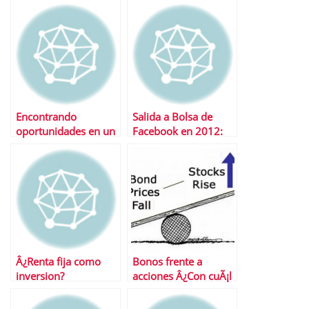
aÃ±o
Encontrando
Salida a Bolsa de
oportunidades en un
Facebook en 2012:
mercado volÃ¡til
Â¿CuÃ¡nto vale la
empresa?
Â¿Renta fija como
Bonos frente a
inversion?
acciones Â¿Con cuÃ¡l
nos quedamos?