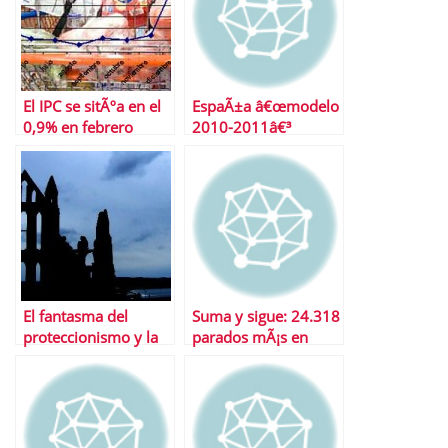
El IPC se sitÃºa en el
EspaÃ±a â€œmodelo
0,9% en febrero
2010-2011â€³
El fantasma del
Suma y sigue: 24.318
proteccionismo y la
parados mÃ¡s en
guerra de divisas
noviembre