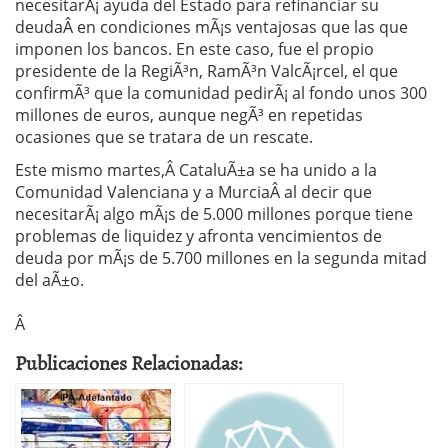
necesitarÃ¡ ayuda del Estado para refinanciar su
deudaÂ en condiciones mÃ¡s ventajosas que las que
imponen los bancos. En este caso, fue el propio
presidente de la RegiÃ³n, RamÃ³n ValcÃ¡rcel, el que
confirmÃ³ que la comunidad pedirÃ¡ al fondo unos 300
millones de euros, aunque negÃ³ en repetidas
ocasiones que se tratara de un rescate.
Este mismo martes,Â CataluÃ±a se ha unido a la
Comunidad Valenciana y a MurciaÂ al decir que
necesitarÃ¡ algo mÃ¡s de 5.000 millones porque tiene
problemas de liquidez y afronta vencimientos de
deuda por mÃ¡s de 5.700 millones en la segunda mitad
del aÃ±o.
Â
Publicaciones Relacionadas: