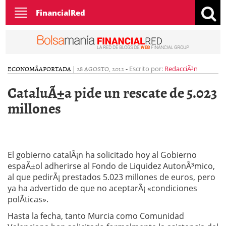
Toggle
FinancialRed
navigation
ECONOMÃ­A
PORTADA
|
28 AGOSTO, 2012
-
Escrito por:
RedacciÃ³n
CataluÃ±a pide un rescate de 5.023
millones
El gobierno catalÃ¡n ha solicitado hoy al Gobierno
espaÃ±ol adherirse al Fondo de Liquidez AutonÃ³mico,
al que pedirÃ¡ prestados 5.023 millones de euros, pero
ya ha advertido de que no aceptarÃ¡ «condiciones
polÃ­ticas».
Hasta la fecha, tanto Murcia como Comunidad