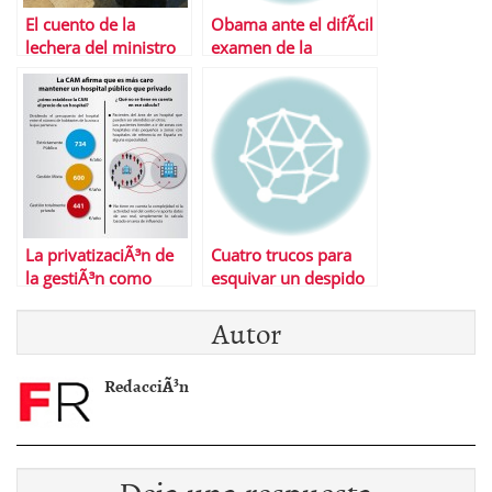
El cuento de la
Obama ante el difÃ­cil
lechera del ministro
examen de la
Montoro
economÃ­a
La privatizaciÃ³n de
Cuatro trucos para
la gestiÃ³n como
esquivar un despido
paso previo a la
inminente
Autor
privatizaciÃ³n de la
sanidad
RedacciÃ³n
Deja una respuesta