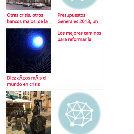
Otras crisis, otros
Presupuestos
bancos malos: de la
Generales 2013, un
catÃ¡strofe mexicana
paso para el
Los mejores caminos
a las lecciones suecas
equilibrio deseado
para reformar la
AdministraciÃ³n
Diez aÃ±os mÃ¡s el
mundo en crisis