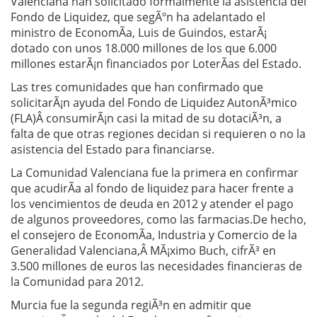
Valenciana han solicitado formalmente la asistencia del
Fondo de Liquidez, que segÃºn ha adelantado el
ministro de EconomÃ­a, Luis de Guindos, estarÃ¡
dotado con unos 18.000 millones de los que 6.000
millones estarÃ¡n financiados por LoterÃ­as del Estado.
Las tres comunidades que han confirmado que
solicitarÃ¡n ayuda del Fondo de Liquidez AutonÃ³mico
(FLA)Â consumirÃ¡n casi la mitad de su dotaciÃ³n, a
falta de que otras regiones decidan si requieren o no la
asistencia del Estado para financiarse.
La Comunidad Valenciana fue la primera en confirmar
que acudirÃ­a al fondo de liquidez para hacer frente a
los vencimientos de deuda en 2012 y atender el pago
de algunos proveedores, como las farmacias.De hecho,
el consejero de EconomÃ­a, Industria y Comercio de la
Generalidad Valenciana,Â MÃ¡ximo Buch, cifrÃ³ en
3.500 millones de euros las necesidades financieras de
la Comunidad para 2012.
Murcia fue la segunda regiÃ³n en admitir que