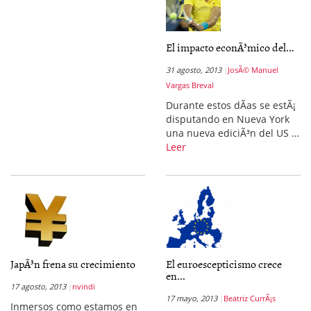
El impacto econÃ³mico del...
31 agosto, 2013
JosÃ© Manuel
Vargas Breval
Durante estos dÃ­as se estÃ¡
disputando en Nueva York
una nueva ediciÃ³n del US …
Leer
JapÃ³n frena su crecimiento
El euroescepticismo crece
en...
17 agosto, 2013
nvindi
17 mayo, 2013
Beatriz CurrÃ¡s
Inmersos como estamos en