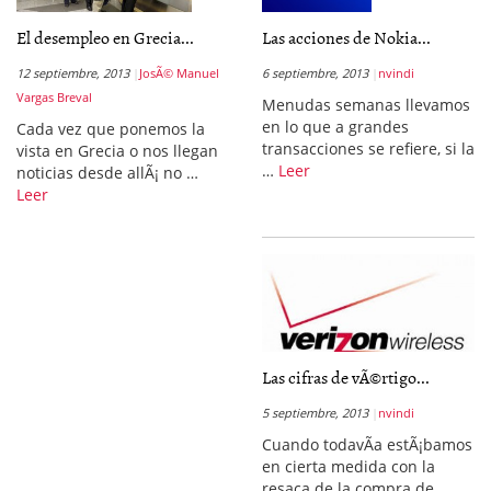
El desempleo en Grecia...
Las acciones de Nokia...
12 septiembre, 2013
JosÃ© Manuel
6 septiembre, 2013
nvindi
Vargas Breval
Menudas semanas llevamos
en lo que a grandes
Cada vez que ponemos la
transacciones se refiere, si la
vista en Grecia o nos llegan
…
Leer
noticias desde allÃ¡ no …
Leer
Las cifras de vÃ©rtigo...
5 septiembre, 2013
nvindi
Cuando todavÃ­a estÃ¡bamos
en cierta medida con la
resaca de la compra de