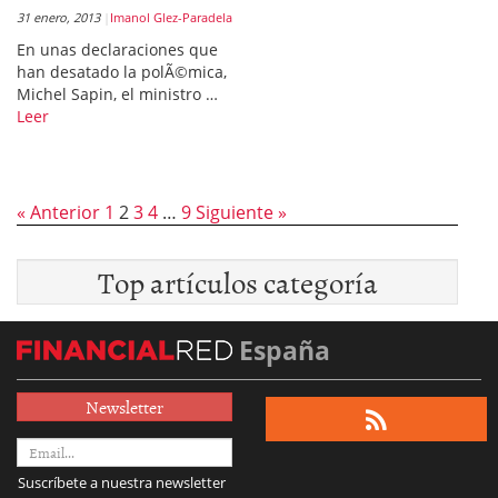
31 enero, 2013
Imanol Glez-Paradela
En unas declaraciones que
han desatado la polÃ©mica,
Michel Sapin, el ministro …
Leer
« Anterior
1
2
3
4
…
9
Siguiente »
Top artículos categoría
España
Newsletter
Suscríbete a nuestra newsletter