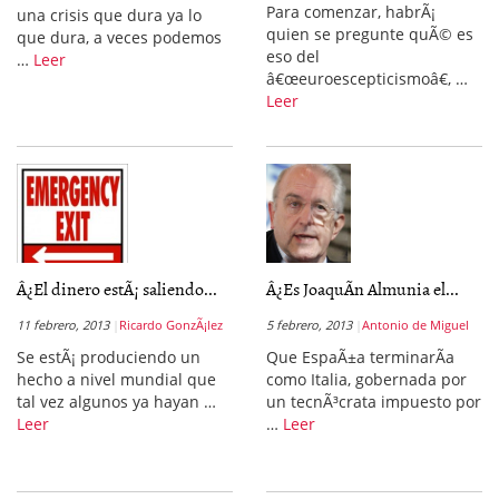
Para comenzar, habrÃ¡
una crisis que dura ya lo
quien se pregunte quÃ© es
que dura, a veces podemos
eso del
…
Leer
â€œeuroescepticismoâ€, …
Leer
Â¿El dinero estÃ¡ saliendo...
Â¿Es JoaquÃ­n Almunia el...
11 febrero, 2013
Ricardo GonzÃ¡lez
5 febrero, 2013
Antonio de Miguel
Se estÃ¡ produciendo un
Que EspaÃ±a terminarÃ­a
hecho a nivel mundial que
como Italia, gobernada por
tal vez algunos ya hayan …
un tecnÃ³crata impuesto por
Leer
…
Leer