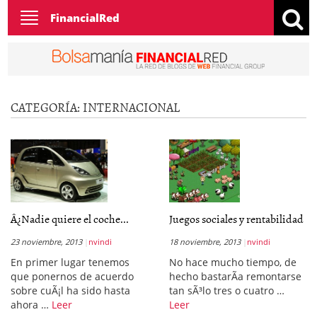
Toggle
FinancialRed
navigation
CATEGORÍA:
INTERNACIONAL
Â¿Nadie quiere el coche...
Juegos sociales y rentabilidad
23 noviembre, 2013
nvindi
18 noviembre, 2013
nvindi
En primer lugar tenemos
No hace mucho tiempo, de
que ponernos de acuerdo
hecho bastarÃ­a remontarse
sobre cuÃ¡l ha sido hasta
tan sÃ³lo tres o cuatro …
ahora …
Leer
Leer