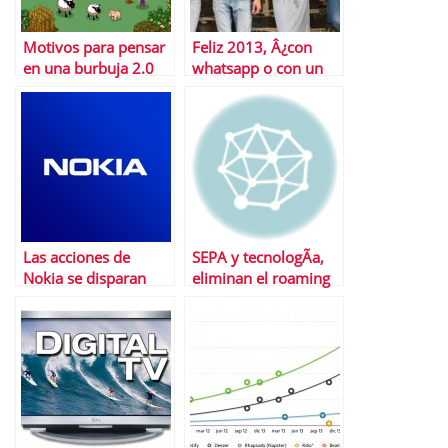
Motivos para pensar
Feliz 2013, Â¿con
en una burbuja 2.0
whatsapp o con un
SMS?
Las acciones de
SEPA y tecnologÃ­a,
Nokia se disparan
eliminan el roaming
tras la compra por
financiero en Europa
parte de Microsoft