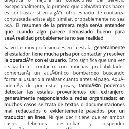
drÃ¡stica o mejora las condiciones del servicio
excepcionalmente, lo primero que debiÃ©ramos hacer
es contrastar si en algÃºn otro espacio de confianza
contrastada existe algo similar, probablemente no sea
asÃ­.
El resumen de la primera regla serÃ­a entender
que cuando algo parece demasiado bueno para
seaÂ realidad probablemente no sea realidad
.
Salvo los muy profesionales en la estafa,
generalmente
el estafador tiene mucha prisa por contactar y resolver
la operaciÃ³n con el usuario
. Esto significa que una vez
realizado el contacto con muchas probabilidades
comenzarÃ¡ un autÃ©ntico bombardeo buscando
forzar al usuario a realizar cuanto antes el pago. AquÃ­
ademÃ¡s de por estas prisas,
tambiÃ©n podemos
detectar las estafas provenientes del extranjero,
generalmente respondiendo a redes organizadas; en
muchos casos se trata de textos o documentaciones
mal redactados o evidentemente pasados por un
traductor en linea
. Ni que decir tiene que en ambos
casos debemos desconfiar y suspender