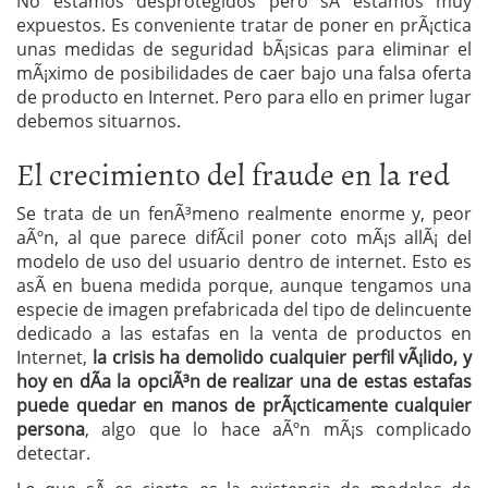
No estamos desprotegidos pero sÃ­ estamos muy
expuestos. Es conveniente tratar de poner en prÃ¡ctica
unas medidas de seguridad bÃ¡sicas para eliminar el
mÃ¡ximo de posibilidades de caer bajo una falsa oferta
de producto en Internet. Pero para ello en primer lugar
debemos situarnos.
El crecimiento del fraude en la red
Se trata de un fenÃ³meno realmente enorme y, peor
aÃºn, al que parece difÃ­cil poner coto mÃ¡s allÃ¡ del
modelo de uso del usuario dentro de internet. Esto es
asÃ­ en buena medida porque, aunque tengamos una
especie de imagen prefabricada del tipo de delincuente
dedicado a las estafas en la venta de productos en
Internet,
la crisis ha demolido cualquier perfil vÃ¡lido, y
hoy en dÃ­a la opciÃ³n de realizar una de estas estafas
puede quedar en manos de prÃ¡cticamente cualquier
persona
, algo que lo hace aÃºn mÃ¡s complicado
detectar.