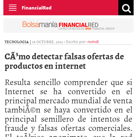
Toggle
FinancialRed
navigation
TECNOLOGIA
|
16 OCTUBRE, 2014
-
Escrito por:
nvindi
CÃ³mo detectar falsas ofertas de
productos en internet
Resulta sencillo comprender que si
Internet se ha convertido en el
principal mercado mundial de venta
tambiÃ©n se haya convertido en el
principal semillero de intentos de
fraude y falsas ofertas comerciales.
El teÃ³rico anonimato que la red