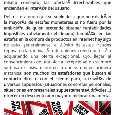
mismo concepto
;
las ofertasÂ irrechazables que
encienden el interÃ©s del usuario
.
Del mismo modo que
se suele decir que no existirÃ­an
la mayorÃ­a de estafas monetarias si no fuera por la
ambiciÃ³n de quien pretende obtener rentabilidades
imposibles (obviamente el timado) tambiÃ©n en las
estafas en la compra de productos en Internet hay algo
de esto
, generalmente, el Ã©xito de estos fraudes
reposa en la motivaciÃ³n de quienes creen que estÃ¡n
adquiriendo una oferta excepcional. Ojo, llegar al
convencimiento de una oferta excepcional no siempre
se basa exclusivamente en lo que vemos en primera
instancia;
son muchos los estafadores que buscan el
contacto directo con el cliente para, a travÃ©s de
diversos supuestos (situaciones concretas personales,
situaciones empresariales supuestamenteÂ difÃ­ciles…)
ofrecer un descuento aun mayor o mejorar una oferta.