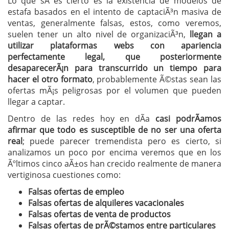
Lo que sÃ­ es cierto es la existencia de modelos de
estafa basados en el intento de captaciÃ³n masiva de
ventas, generalmente falsas, estos, como veremos,
suelen tener un alto nivel de organizaciÃ³n,
llegan a
utilizar plataformas webs con apariencia
perfectamente legal, que posteriormente
desaparecerÃ¡n para transcurrido un tiempo para
hacer el otro formato
, probablemente Ã©stas sean las
ofertas mÃ¡s peligrosas por el volumen que pueden
llegar a captar.
Dentro de las redes hoy en dÃ­a
casi podrÃ­amos
afirmar que todo es susceptible de no ser una oferta
real
; puede parecer tremendista pero es cierto, si
analizamos un poco por encima veremos que en los
Ãºltimos cinco aÃ±os han crecido realmente de manera
vertiginosa cuestiones como:
Falsas ofertas de empleo
Falsas ofertas de alquileres vacacionales
Falsas ofertas de venta de productos
Falsas ofertas de prÃ©stamos entre particulares