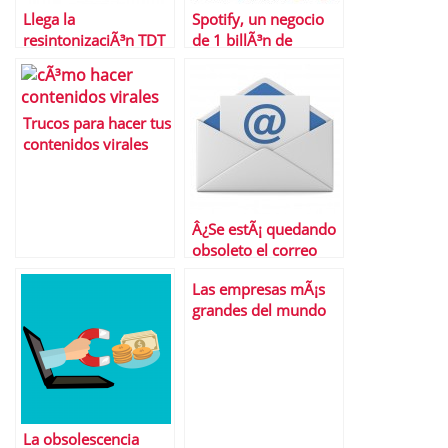
Llega la
Spotify, un negocio
resintonizaciÃ³n TDT
de 1 billÃ³n de
Â¿quÃ© hacer?
dÃ³lares
Â¿cuÃ¡nto cuesta?Â¿
a quiÃ©n afecta?
Trucos para hacer tus
contenidos virales
Â¿Se estÃ¡ quedando
obsoleto el correo
electrÃ³nico?
Las empresas mÃ¡s
grandes del mundo
por capitalizaciÃ³n
bursÃ¡til
La obsolescencia