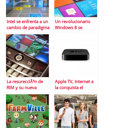
Intel se enfrenta a un
Un revolucionario
cambio de paradigma
Windows 8 se
estrena en EEUU
La resurecciÃ³n de
Apple TV, Internet a
RIM y su nueva
la conquista el
BlackBerry
televisor