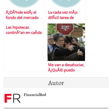
Â¿DÃ³nde estÃ¡ el
La cada vez mÃ¡s
fondo del mercado
difÃ­cil tarea de
mercado
comprar una casa
Las hipotecas
inmobiliario?
continÃºan en caÃ­da
libre
Me van a desahuciar,
Â¿QuÃ© puedo
hacer?
Autor
FinancialRed