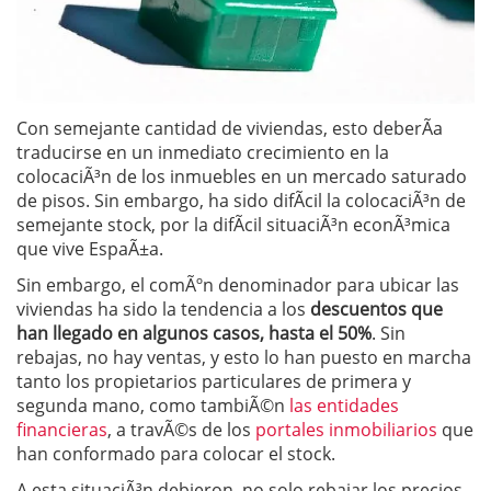
Con semejante cantidad de viviendas, esto deberÃ­a
traducirse en un inmediato crecimiento en la
colocaciÃ³n de los inmuebles en un mercado saturado
de pisos. Sin embargo, ha sido difÃ­cil la colocaciÃ³n de
semejante stock, por la difÃ­cil situaciÃ³n econÃ³mica
que vive EspaÃ±a.
Sin embargo, el comÃºn denominador para ubicar las
viviendas ha sido la tendencia a los
descuentos que
han llegado en algunos casos, hasta el 50%
. Sin
rebajas, no hay ventas, y esto lo han puesto en marcha
tanto los propietarios particulares de primera y
segunda mano, como tambiÃ©n
las entidades
financieras
, a travÃ©s de los
portales inmobiliarios
que
han conformado para colocar el stock.
A esta situaciÃ³n debieron, no solo rebajar los precios,