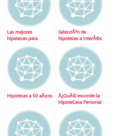
Las mejores
SelecciÃ³n de
hipotecas para
hipotecas a interÃ©s
jÃ³venes
fijo
Hipotecas a 50 aÃ±os
Â¿QuÃ© esconde la
HipoteCasa Personal
db?