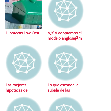
Hipotecas Low Cost
Â¿Y si adoptamos el
modelo anglosajÃ³n
para el pago de la
hipoteca?
Las mejores
Lo que esconde la
hipotecas del
subida de las
momento
hipotecas