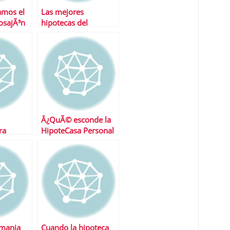
amos el
Las mejores
osajÃ³n
hipotecas del
de la
momento
Â¿QuÃ© esconde la
ra
HipoteCasa Personal
db?
emania
Cuando la hipoteca