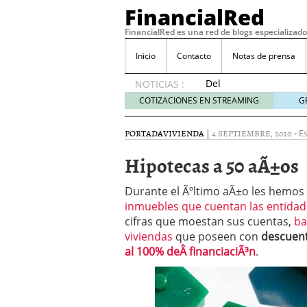
FinancialRed
FinancialRed es una red de blogs especializado
Inicio
Contacto
Notas de prensa
Del
NOTICIAS :
depósito
COTIZACIONES EN STREAMING
G
a la
diversificación:
PORTADA
VIVIENDA
|
4 SEPTIEMBRE, 2010
-
Es
cómo
está
Hipotecas a 50 aÃ±os
cambiando
la
Durante el Ãºltimo aÃ±o les hemo
gestión
inmuebles que cuentan las entidad
del
cifras que moestan sus cuentas,
ahorro
ba
en
viviendas
que poseen con
descuen
España
al 100% deÂ financiaciÃ³n
.
05/08/2026
Seguros de convenio en
descubren cuando ya e
ReseÃ±a de SIFX: Lo Qu