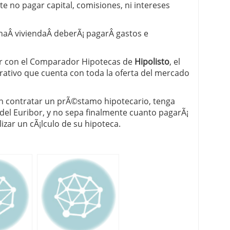
e no pagar capital, comisiones, ni intereses
aÂ viviendaÂ deberÃ¡ pagarÂ gastos e
ar con el Comparador Hipotecas de
Hipolisto
, el
rativo que cuenta con toda la oferta del mercado
n contratar un prÃ©stamo hipotecario, tenga
el Euribor, y no sepa finalmente cuanto pagarÃ¡
zar un cÃ¡lculo de su hipoteca.