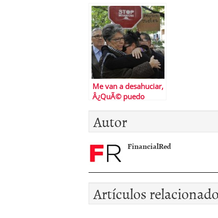
comprar una casa
Me van a desahuciar,
Â¿QuÃ© puedo
hacer?
Autor
FinancialRed
Artículos relacionad