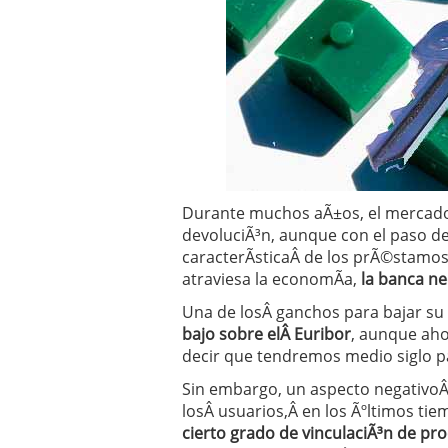
Operar
29/06/2026
Crear empresa online vs
29/05/2026
CÃ³mo afrontar una baj
26/05/2026
Durante muchos aÃ±os, el mercado 
devoluciÃ³n, aunque con el paso del
caracterÃ­sticaÂ de los prÃ©stamos 
atraviesa la economÃ­a,
la banca ne
Una de losÂ ganchos para bajar su 
bajo sobre elÂ Euribor
, aunque ah
decir que tendremos medio siglo p
Sin embargo, un aspecto negativoÂ 
losÂ usuarios,Â en los Ãºltimos t
cierto grado de vinculaciÃ³n de pr