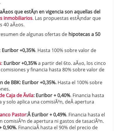
.
 aÃ±os que estÃ¡n en vigencia son aquellas del
s inmobiliarios
. Las propuestas estÃ¡ndar que
s 40 aÃ±os.
 resumen de algunas ofertas de
hipotecas a 50
:
Euribor +0,35%
. Hasta 100% sobre valor de
s
:
Euribor +0,35%
a partir del 6to. aÃ±o, los cinco
 comisiones y financia hasta 80% sobre valor de
en de BBK
: Euribor +0,35%.
Hasta el 100% sobre
ones.
e Caja de Ãvila
: Euribor + 0,40%
. Financia hasta
da y solo aplica una comisiÃ³n, deÂ apertura
Banco Pastor
:Â Euribor + 0,49%
. Financia hasta el
n comisiÃ³n de apertura ni gastos de tasaciÃ³n.
+ 0,90%.
FinanciaÂ hasta el 90% del precio de