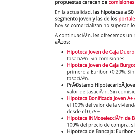
propuestas carecen de
comisiones
En la actualidad,
las hipotecas a 50
segmento joven y las de los
portale
hoy se comercializan no superan lo
A continuaciÃ³n, les ofrecemos un
aÃ±os
:
Hipoteca Joven de Caja Duero
tasaciÃ³n. Sin comisiones.
Hipoteca Joven de Caja Burgo
primero a Euribor +0,20%. Sin
tasaciÃ³n.
PrÃ©stamo HipotecarioÂ Jov
valor de tasaciÃ³n. Sin comisi
Hipoteca Bonificada Joven A+ d
el 100% del valor de la vivien
desde el 0,75%.
Hipoteca INMoselecciÃ³n de 
100% del precio de compra, si
Hipoteca de Bancaja: Euribor 