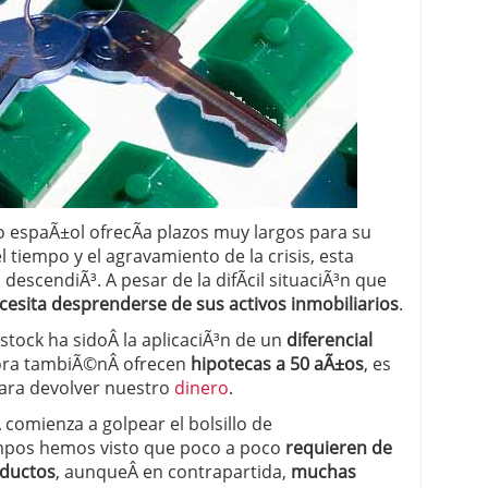
 proceso tradicional: ventajas reales para pymes
a mÃ©dica cuando trabajas por cuenta propia
espaÃ±ol ofrecÃ­a plazos muy largos para su
 tiempo y el agravamiento de la crisis, esta
descendiÃ³. A pesar de la difÃ­cil situaciÃ³n que
cesita desprenderse de sus activos inmobiliarios
.
stock ha sidoÂ la aplicaciÃ³n de un
diferencial
ora tambiÃ©nÂ ofrecen
hipotecas a 50 aÃ±os
, es
ara devolver nuestro
dinero
.
comienza a golpear el bolsillo de
iempos hemos visto que poco a poco
requieren de
oductos
, aunqueÂ en contrapartida,
muchas