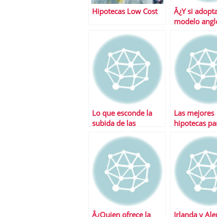
Hipotecas Low Cost
Â¿Y si adopt
modelo angl
para el pago 
hipoteca?
Lo que esconde la
Las mejores
subida de las
hipotecas pa
hipotecas
jÃ³venes
Â¿Quien ofrece la
Irlanda y Al