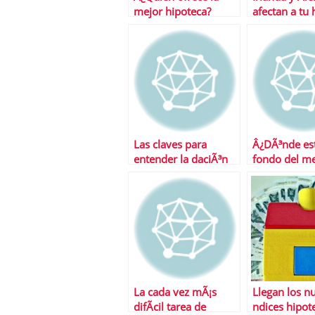
mejor hipoteca?
afectan a tu 
Desvelamos el
Â¿CÃ³mo?
misterio
Las claves para
Â¿DÃ³nde est
entender la daciÃ³n
fondo del m
en pago
mercado
inmobiliario
La cada vez mÃ¡s
Llegan los n
difÃ­cil tarea de
ndices hipot