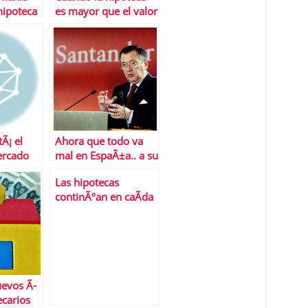
hipoteca
es mayor que el valor
de la vivienda
Ã¡ el
Ahora que todo va
ercado
mal en EspaÃ±a.. a su
banca no le queda
Las hipotecas
?
otra que volver a
continÃºan en caÃ­da
innovar en Hipotecas
libre
uevos Ã­
ecarios