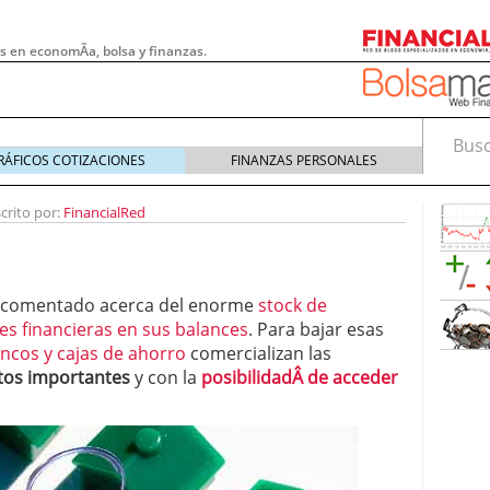
s en economÃ­a, bolsa y finanzas.
Busca
RÁFICOS COTIZACIONES
FINANZAS PERSONALES
crito por:
FinancialRed
s comentado acerca del enorme
stock de
es financieras en sus balances
. Para bajar esas
ncos y cajas de ahorro
comercializan las
tos importantes
y con la
posibilidadÂ de acceder
 pymes: la obligación que muchas empresas
s demasiado tarde
20/07/2026
e Deben Saber los Traders Mexicanos Antes de