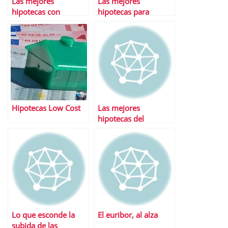
Las mejores
Las mejores
hipotecas con
hipotecas para
carencia
jÃ³venes
Hipotecas Low Cost
Las mejores
hipotecas del
momento
Lo que esconde la
El euribor, al alza
subida de las