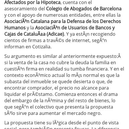
Afectados por la Hipoteca
, cuenta con el
asesoramiento del
Colegio de Abogados de Barcelona
y con el apoyo de numerosas entidades, entre ellas la
AsociaciÃ³n Catalana para la Defensa de los Derechos
Humanos
y la
AsociaciÃ³n de Usuarios de Bancos y
Cajas de CataluÃ±a (Adicae)
. Y ya estÃ¡n recogiendo
cientos de firmas a travÃ©s de internet, segÃºn
informan en Cotizalia.
Su argumento es similar al anteriormente expuesto:Â
si la venta de la casa no cubre la deuda la familia en
cuestiÃ³n firma en realidad su tumba financiera. Y en el
contexto econÃ³mico actual lo mÃ¡s normal es que la
subasta del inmueble se quede desierta o que, de
encontrar comprador, el precio no alcance para
liquidar el prÃ©stamo. Comienza entonces el drama
del embargo de la nÃ³mina y del resto de bienes, lo
que segÃºn el colectivo que presenta la propuesta
sÃ³lo sirve para aumentar el mercado negro.
La propuesta tiene su lÃ³gica desde el punto de vista