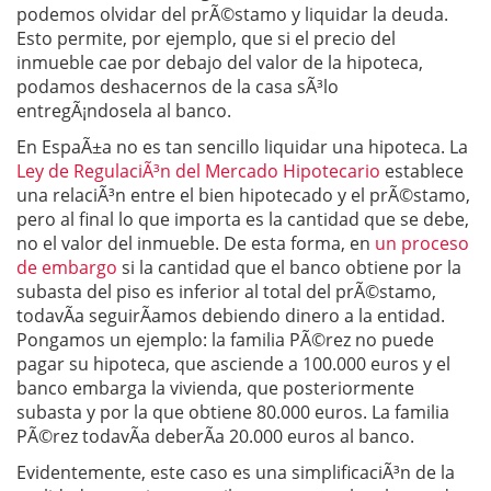
podemos olvidar del prÃ©stamo y liquidar la deuda.
Esto permite, por ejemplo, que si el precio del
inmueble cae por debajo del valor de la hipoteca,
podamos deshacernos de la casa sÃ³lo
entregÃ¡ndosela al banco.
En EspaÃ±a no es tan sencillo liquidar una hipoteca. La
Ley de RegulaciÃ³n del Mercado Hipotecario
establece
una relaciÃ³n entre el bien hipotecado y el prÃ©stamo,
pero al final lo que importa es la cantidad que se debe,
no el valor del inmueble. De esta forma, en
un proceso
de embargo
si la cantidad que el banco obtiene por la
subasta del piso es inferior al total del prÃ©stamo,
todavÃ­a seguirÃ­amos debiendo dinero a la entidad.
Pongamos un ejemplo: la familia PÃ©rez no puede
pagar su hipoteca, que asciende a 100.000 euros y el
banco embarga la vivienda, que posteriormente
subasta y por la que obtiene 80.000 euros. La familia
PÃ©rez todavÃ­a deberÃ­a 20.000 euros al banco.
Evidentemente, este caso es una simplificaciÃ³n de la