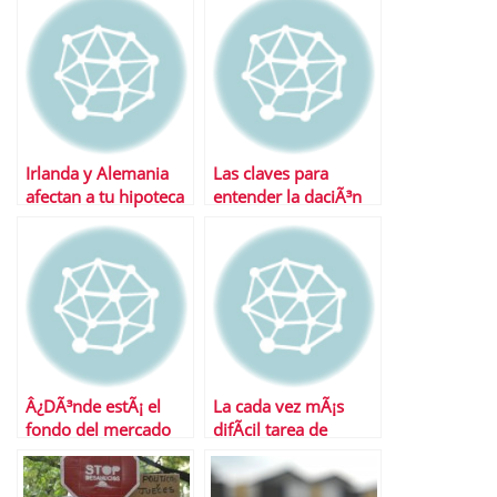
misterio
Irlanda y Alemania
Las claves para
afectan a tu hipoteca
entender la daciÃ³n
Â¿CÃ³mo?
en pago
Â¿DÃ³nde estÃ¡ el
La cada vez mÃ¡s
fondo del mercado
difÃ­cil tarea de
mercado
comprar una casa
inmobiliario?