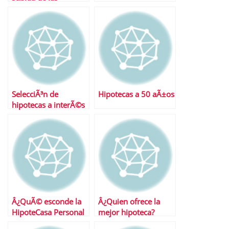
hipotecas
SelecciÃ³n de
Hipotecas a 50 aÃ±os
hipotecas a interÃ©s
fijo
Â¿QuÃ© esconde la
Â¿Quien ofrece la
HipoteCasa Personal
mejor hipoteca?
db?
Desvelamos el