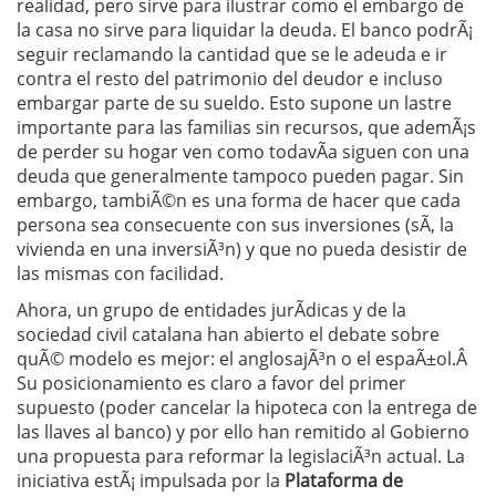
realidad, pero sirve para ilustrar como el embargo de
la casa no sirve para liquidar la deuda. El banco podrÃ¡
seguir reclamando la cantidad que se le adeuda e ir
contra el resto del patrimonio del deudor e incluso
embargar parte de su sueldo. Esto supone un lastre
importante para las familias sin recursos, que ademÃ¡s
de perder su hogar ven como todavÃ­a siguen con una
deuda que generalmente tampoco pueden pagar. Sin
embargo, tambiÃ©n es una forma de hacer que cada
persona sea consecuente con sus inversiones (sÃ­, la
vivienda en una inversiÃ³n) y que no pueda desistir de
las mismas con facilidad.
Ahora, un grupo de entidades jurÃ­dicas y de la
sociedad civil catalana han abierto el debate sobre
quÃ© modelo es mejor: el anglosajÃ³n o el espaÃ±ol.Â
Su posicionamiento es claro a favor del primer
supuesto (poder cancelar la hipoteca con la entrega de
las llaves al banco) y por ello han remitido al Gobierno
una propuesta para reformar la legislaciÃ³n actual. La
iniciativa estÃ¡ impulsada por la
Plataforma de