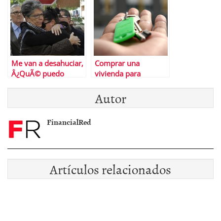
Me van a desahuciar,
Comprar una
Â¿QuÃ© puedo
vivienda para
hacer?
alquilarla
Autor
FinancialRed
Artículos relacionados