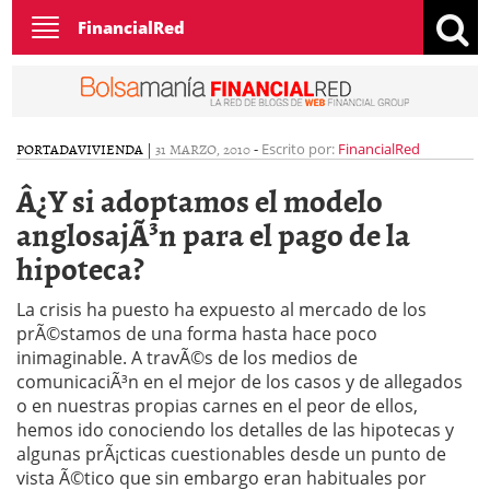
Toggle
FinancialRed
navigation
PORTADA
VIVIENDA
|
31 MARZO, 2010
-
Escrito por:
FinancialRed
Â¿Y si adoptamos el modelo
anglosajÃ³n para el pago de la
hipoteca?
La crisis ha puesto ha expuesto al mercado de los
prÃ©stamos de una forma hasta hace poco
inimaginable. A travÃ©s de los medios de
comunicaciÃ³n en el mejor de los casos y de allegados
o en nuestras propias carnes en el peor de ellos,
hemos ido conociendo los detalles de las hipotecas y
algunas prÃ¡cticas cuestionables desde un punto de
vista Ã©tico que sin embargo eran habituales por