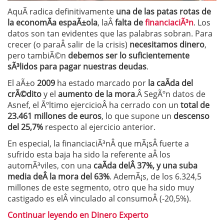
AquÃ­ radica definitivamente
una de las patas rotas de
la economÃ­a espaÃ±ola
, laÂ
falta de
financiaciÃ³n
. Los
datos son tan evidentes que las palabras sobran. Para
crecer (o paraÂ salir de la crisis)
necesitamos dinero
,
pero tambiÃ©n
debemos ser lo suficientemente
sÃ³lidos para pagar nuestras deudas
.
El aÃ±o
2009
ha estado marcado por
la caÃ­da del
crÃ©dito
y el
aumento de la mora
.Â SegÃºn datos de
Asnef, el Ãºltimo ejercicioÂ ha cerrado con un
total de
23.461 millones de euros
, lo que supone un
descenso
del 25,7%
respecto al ejercicio anterior.
En especial, la financiaciÃ³nÂ que mÃ¡sÂ fuerte a
sufrido esta baja ha sido la referente aÂ los
automÃ³viles, con una
caÃ­da delÂ 37%, y una suba
media deÂ la mora del 63%
. AdemÃ¡s, de los 6.324,5
millones de este segmento, otro que ha sido muy
castigado es elÂ vinculado al consumoÂ (-20,5%).
Continuar leyendo en Dinero Experto