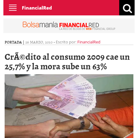
Toggle
FinancialRed
navigation
PORTADA
|
26 MARZO, 2010
-
Escrito por:
FinancialRed
CrÃ©dito al consumo 2009 cae un
25,7% y la mora sube un 63%