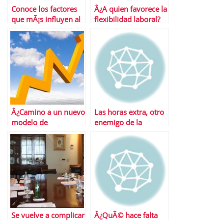
Conoce los factores
Â¿A quien favorece la
que mÃ¡s influyen al
flexibilidad laboral?
calcular la jubilaciÃ³n
Â¿Camino a un nuevo
Las horas extra, otro
modelo de
enemigo de la
actualizacion salarial?
creaciÃ³n de empleo
Se vuelve a complicar
Â¿QuÃ© hace falta