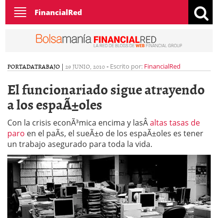
Toggle
FinancialRed
navigation
PORTADA
TRABAJO
|
29 JUNIO, 2010
-
Escrito por:
FinancialRed
El funcionariado sigue atrayendo
a los espaÃ±oles
Con la crisis econÃ³mica encima y lasÂ
altas tasas de
paro
en el paÃ­s, el sueÃ±o de los espaÃ±oles es tener
un trabajo asegurado para toda la vida.