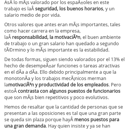
AsÃ­ lo mÃ¡s valorado por los espaÃ±oles en este
trabajo es laÂ
seguridad, los buenos horarios
, y un
salario medio de por vida.
Otros valores que antes eran mÃ¡s importantes, tales
como hacer carrera en la empresa,
laÂ
responsabilidad, la motivaciÃ³n
, el buen ambiente
de trabajo o un gran salario han quedado a segundo
tÃ©rmino y lo mÃ¡s importante es la estabilidad.
De todas formas, siguen siendo valorados por el 13% el
hecho de desempeÃ±ar funciones o tareas atractivas
en el dÃ­a a dÃ­a. Ello debido principalmente a que la
monotonÃ­a y los trabajos mecÃ¡nicos merman
la
motivaciÃ³n y productividad de los empleados
. Pero
estoÂ
contrasta con algunos puestos de funcionarios
que son mÃ¡s bien repetitivos y poco evolutivos.
Hemos de resaltar que la cantidad de personas que se
presentan a las oposiciones es tal que una gran parte
se queda sin plaza porque hayÂ
menos puestos para
una gran demanda
. Hay quien insiste y ya se han