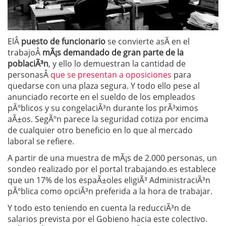
ElÂ
puesto de funcionario
se convierte asÃ­ en el
trabajoÂ
mÃ¡s demandado de gran parte de la
poblaciÃ³n
, y ello lo demuestran la cantidad de
personasÂ
que se presentan a oposiciones
para
quedarse con una plaza segura. Y todo ello pese al
anunciado recorte en el sueldo de los empleados
pÃºblicos y su congelaciÃ³n durante los prÃ³ximos
aÃ±os. SegÃºn parece la seguridad cotiza por encima
de cualquier otro beneficio en lo que al mercado
laboral se refiere.
A partir de una muestra de mÃ¡s de 2.000 personas, un
sondeo realizado por el portal trabajando.es establece
que un 17% de los espaÃ±oles eligiÃ³ AdministraciÃ³n
pÃºblica como opciÃ³n preferida a la hora de trabajar.
Y todo esto teniendo en cuenta la reducciÃ³n de
salarios prevista por el Gobieno hacia este colectivo.