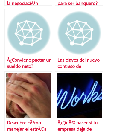
la negociaciÃ³n
para ser banquero?
colectiva
Â¿Conviene pactar un
Las claves del nuevo
sueldo neto?
contrato de
formaciÃ³n
Descubre cÃ³mo
Â¿QuÃ© hacer si tu
manejar el estrÃ©s
empresa deja de