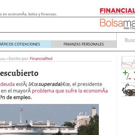
s en economÃ­a, bolsa y finanzas.
Busca
RÁFICOS COTIZACIONES
FINANZAS PERSONALES
2011
-
Escrito por:
FinancialRed
descubierto
a deuda
estÃ¡ â€œ
superada
â€œ, el presidente
e en el mayorÂ
problema que sufre la economÃ­a
Ã³n de empleo.
 pymes: la obligación que muchas empresas
s demasiado tarde
20/07/2026
e Deben Saber los Traders Mexicanos Antes de