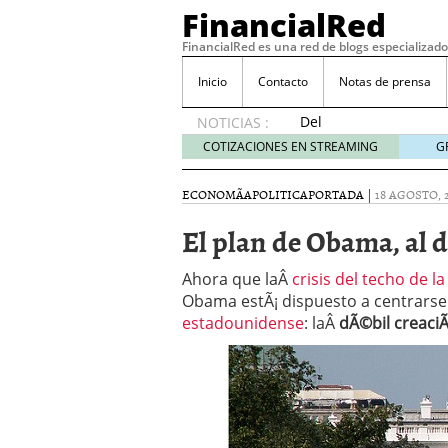
FinancialRed
FinancialRed es una red de blogs especializado
Inicio
Contacto
Notas de prensa
Del
NOTICIAS :
depósito
COTIZACIONES EN STREAMING
G
a la
diversificación:
ECONOMÃ­A
POLITICA
PORTADA
|
18 AGOSTO, 
cómo
está
El plan de Obama, al 
cambiando
la
Ahora que laÂ
crisis del techo de l
gestión
Obama estÃ¡ dispuesto a centrars
del
estadounidense
ahorro
: laÂ
dÃ©bil creaci
en
España
05/08/2026
Seguros de convenio en
descubren cuando ya e
ReseÃ±a de SIFX: Lo Qu