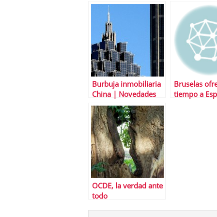
Burbuja inmobiliaria
Bruselas ofr
China | Novedades
tiempo a Es
en la regulaciÃ³n de
cambio de m
compra vivienda
ajustes
OCDE, la verdad ante
todo