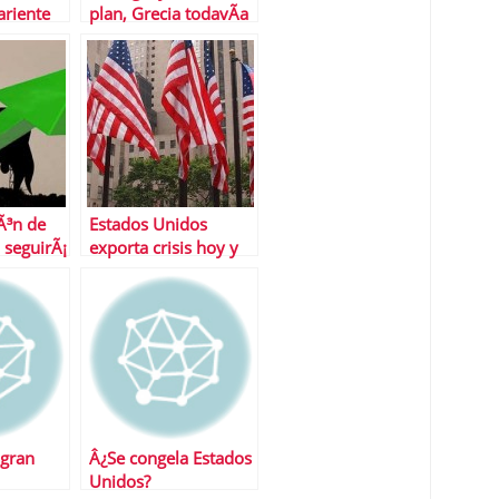
ariente
plan, Grecia todavÃ­a
deberÃ¡ esperar
Ã³n de
Estados Unidos
 seguirÃ¡
exporta crisis hoy y
se
siempre
 verano
 gran
Â¿Se congela Estados
Unidos?