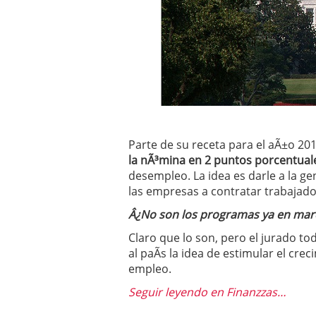
Operar
29/06/2026
Crear empresa online vs
29/05/2026
CÃ³mo afrontar una baj
26/05/2026
Parte de su receta para el aÃ±o 201
la nÃ³mina en 2 puntos porcentual
desempleo. La idea es darle a la g
las empresas a contratar trabajado
Â¿No son los programas ya en mar
Claro que lo son, pero el jurado to
al paÃ­s la idea de estimular el cr
empleo.
Seguir leyendo en Finanzzas…