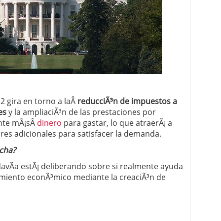
 proceso tradicional: ventajas reales para pymes
a mÃ©dica cuando trabajas por cuenta propia
2 gira en torno a laÂ
reducciÃ³n de impuestos a
es
y la ampliaciÃ³n de las prestaciones por
ente mÃ¡sÂ
dinero
para gastar, lo que atraerÃ¡ a
res adicionales para satisfacer la demanda.
cha?
davÃ­a estÃ¡ deliberando sobre si realmente ayuda
ecimiento econÃ³mico mediante la creaciÃ³n de