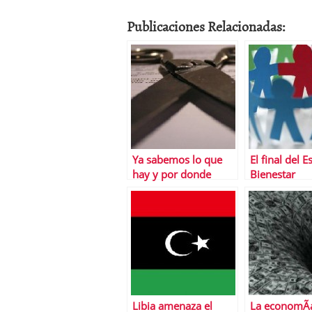
Publicaciones Relacionadas:
Ya sabemos lo que
El final del 
hay y por donde
Bienestar
vendrÃ¡ el recorte de
gastos
Libia amenaza el
La economÃ­