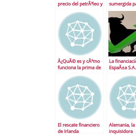
precio del petrÃ³leo y
sumergida p
la deuda espaÃ±a
de la crisis
Â¿QuÃ© es y cÃ³mo
La financiaci
funciona la prima de
EspaÃ±a S.A.
riesgo?
abaratÃ¡ndo
despuÃ©s de
El rescate financiero
Alemania, la
de Irlanda
inquisidora