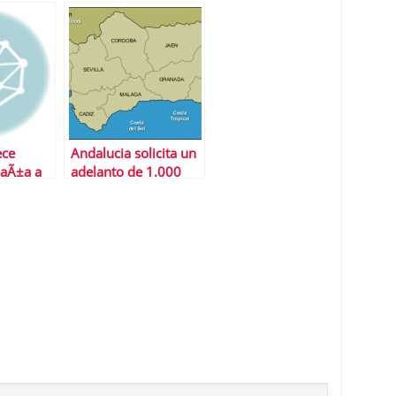
ece
Andalucia solicita un
paÃ±a a
adelanto de 1.000
Ã¡s
millones de euros