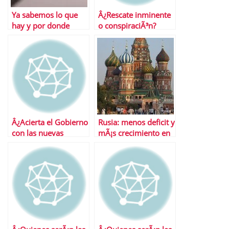
Ya sabemos lo que
Â¿Rescate inminente
hay y por donde
o conspiraciÃ³n?
vendrÃ¡ el recorte de
gastos
Â¿Acierta el Gobierno
Rusia: menos deficit y
con las nuevas
mÃ¡s crecimiento en
medidas anticrisis?
2011