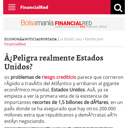
Toggle
FinancialRed
navigation
ECONOMÃ­A
NOTICIAS
PORTADA
|
15 JULIO, 2011
-
Escrito por:
FinancialRed
Â¿Peligra realmente Estados
Unidos?
os
problemas de
riesgo crediticio
parece que corrieron
rÃ¡pido a travÃ©s del AtlÃ¡ntico y arribaron al gigante
econÃ³mico mundial,
Estados Unidos
. AsÃ­, ya se
empieza a ver la primera veta de la existencia de
importantes
recortes de 1,5 billones de dÃ³lares
, en un
paÃ­s donde se ha asegurado que hay otros 200.000
millones extra que republicanos y demÃ³cratas aÃºn
estÃ¡n negociando.