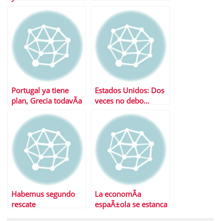
salario
a Estados Unidos
Portugal ya tiene
Estados Unidos: Dos
plan, Grecia todavÃ­a
veces no debo…
deberÃ¡ esperar
Habemus segundo
La economÃ­a
rescate
espaÃ±ola se estanca