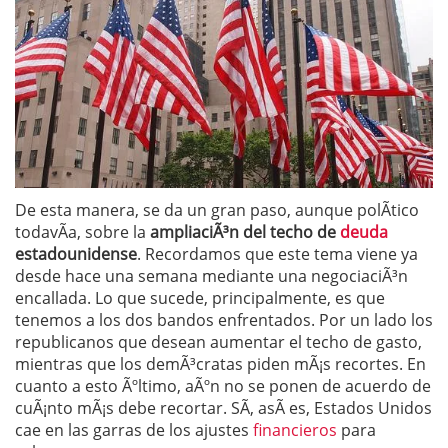
De esta manera, se da un gran paso, aunque polÃ­tico
todavÃ­a, sobre la
ampliaciÃ³n del techo de
deuda
estadounidense
. Recordamos que este tema viene ya
desde hace una semana mediante una negociaciÃ³n
encallada. Lo que sucede, principalmente, es que
tenemos a los dos bandos enfrentados. Por un lado los
republicanos que desean aumentar el techo de gasto,
mientras que los demÃ³cratas piden mÃ¡s recortes. En
cuanto a esto Ãºltimo, aÃºn no se ponen de acuerdo de
cuÃ¡nto mÃ¡s debe recortar. SÃ­, asÃ­ es, Estados Unidos
cae en las garras de los ajustes
financieros
para