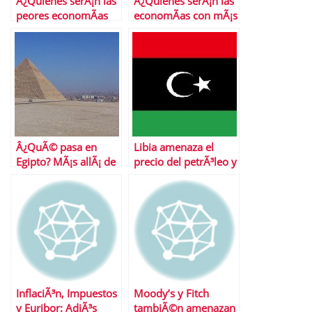
Â¿Quienes serÃ¡n las
Â¿Quienes serÃ¡n las
peores economÃ­as
economÃ­as con mÃ¡s
de 2011?
potencial en 2011?
Â¿QuÃ© pasa en
Libia amenaza el
Egipto? MÃ¡s allÃ¡ de
precio del petrÃ³leo y
la revuelta
la deuda espaÃ±a
InflaciÃ³n, Impuestos
Moody’s y Fitch
y Euribor: AdiÃ³s
tambiÃ©n amenazan