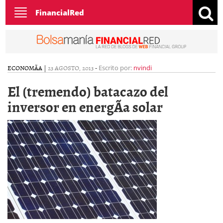
Toggle
FinancialRed
navigation
ECONOMÃ­A
|
23 AGOSTO, 2013
-
Escrito por:
nvindi
El (tremendo) batacazo del
inversor en energÃ­a solar