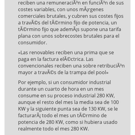
reciben una remuneraciÃ³n en funciÃ³n de sus
costes variables, con unos mÃ¡rgenes
comerciales brutales, y cubren sus costes fijos
a travÃ©s del tÃ©rmino fijo de potencia, un
tÃ©rmino fijo que ademÃ¡s supone una tarifa
plana con unos sobrecostes brutales para el
consumidor.
«Las renovables reciben una prima que se
paga en la factura elÃ©ctrica. Las
convencionales reciben una sobre retribuciÃ³n
mayor a travÃ©s de la trampa del pool»
Por ejemplo, si un consumidor industrial
durante un cuarto de hora en un mes
consume en su proceso industrial 280 KW,
aunque el resto del mes la media sea de 100
KW y la siguiente punta sea de 130 KW, se le
facturarÃ¡ todo el mes un tÃ©rmino de
potencia de 280 KW, como si hubiera usado
realmente todo el mes 280 KW.