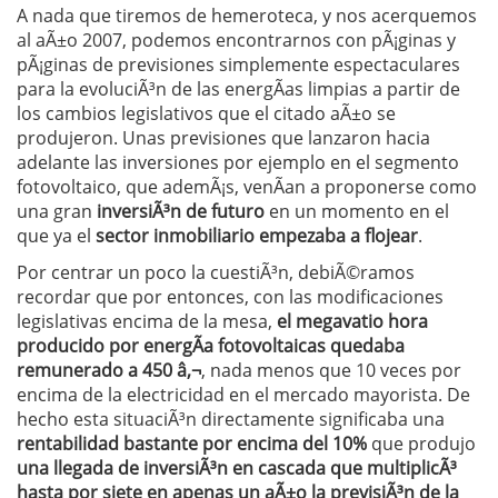
A nada que tiremos de hemeroteca, y nos acerquemos
al aÃ±o 2007, podemos encontrarnos con pÃ¡ginas y
pÃ¡ginas de previsiones simplemente espectaculares
para la evoluciÃ³n de las energÃ­as limpias a partir de
los cambios legislativos que el citado aÃ±o se
produjeron. Unas previsiones que lanzaron hacia
adelante las inversiones por ejemplo en el segmento
fotovoltaico, que ademÃ¡s, venÃ­an a proponerse como
una gran
inversiÃ³n de futuro
en un momento en el
que ya el
sector inmobiliario empezaba a flojear
.
Por centrar un poco la cuestiÃ³n, debiÃ©ramos
recordar que por entonces, con las modificaciones
legislativas encima de la mesa,
el megavatio hora
producido por energÃ­a fotovoltaicas quedaba
remunerado a 450 â‚¬
, nada menos que 10 veces por
encima de la electricidad en el mercado mayorista. De
hecho esta situaciÃ³n directamente significaba una
rentabilidad bastante por encima del 10%
que produjo
una llegada de inversiÃ³n en cascada que multiplicÃ³
hasta por siete en apenas un aÃ±o la previsiÃ³n de la