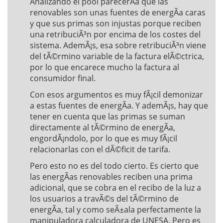
Analizando el pool parecerÃ­a que las
renovables son unas fuentes de energÃ­a caras
y que sus primas son injustas porque reciben
una retribuciÃ³n por encima de los costes del
sistema. AdemÃ¡s, esa sobre retribuciÃ³n viene
del tÃ©rmino variable de la factura elÃ©ctrica,
por lo que encarece mucho la factura al
consumidor final.
Con esos argumentos es muy fÃ¡cil demonizar
a estas fuentes de energÃ­a. Y ademÃ¡s, hay que
tener en cuenta que las primas se suman
directamente al tÃ©rmino de energÃ­a,
engordÃ¡ndolo, por lo que es muy fÃ¡cil
relacionarlas con el dÃ©ficit de tarifa.
Pero esto no es del todo cierto. Es cierto que
las energÃ­as renovables reciben una prima
adicional, que se cobra en el recibo de la luz a
los usuarios a travÃ©s del tÃ©rmino de
energÃ­a, tal y como seÃ±ala perfectamente la
manipuladora calculadora de UNESA. Pero es