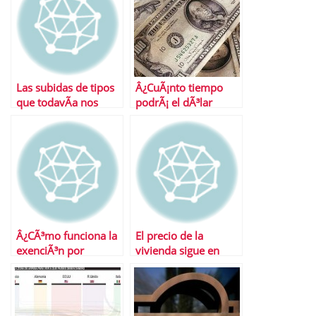
Las subidas de tipos
Â¿CuÃ¡nto tiempo
que todavÃ­a nos
podrÃ¡ el dÃ³lar
esperan
seguir siendo el rey?
Â¿CÃ³mo funciona la
El precio de la
exenciÃ³n por
vivienda sigue en
reinversiÃ³n en
caida libre…
vivienda habitual?