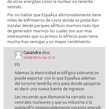
de otras energÃ­as como la nuclear no tenerÃ­a
sentido.
Por no hablar que EspaÃ±a afortunadamente tiene
miles de kilÃ³metros de costa donde se podarÃ­an
instalar desde parques eÃ³licos marinos todo tipo
de generador marinos los cuales son aun mas
interesantes que su primos lo eÃ³licos pues tiene
mucha mas ventajas y un mayor rendimiento.
Casandra
dice:
23/08/2013 a las 12:12
PD
Ademas la electricidad ecolÃ³gica sobrante se
puede exportar con lo que EspaÃ±a ademas
del turismo tendrÃ­a otra pata donde apoyarse
es decir una nueva fuente de ingresos
Les recuerdo que Alemania ha cerrado sus
centrales nucleares y que su industria o la
poblaciÃ³n impepinablemente necesita energÃ­