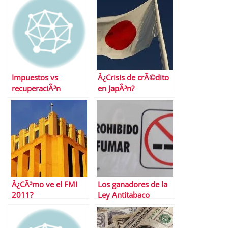
Impuestos vs
Â¿Crisis de crÃ©dito
recuperaciÃ³n
en JapÃ³n?
econÃ³mica
Â¿CÃ³mo ve el FMI
Los ganadores de la
2011?
Ley Antitabaco