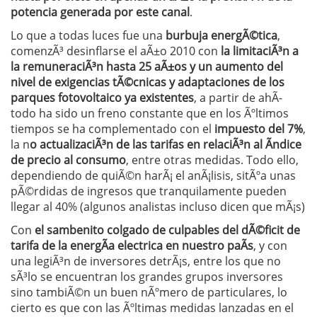
potencia generada por este canal
.
Lo que a todas luces fue una
burbuja energÃ©tica
,
comenzÃ³ desinflarse el aÃ±o 2010 con
la limitaciÃ³n a
la remuneraciÃ³n hasta 25 aÃ±os y un aumento del
nivel de exigencias tÃ©cnicas y adaptaciones de los
parques fotovoltaico ya existentes
, a partir de ahÃ­
todo ha sido un freno constante que en los Ãºltimos
tiempos se ha complementado con el
impuesto del 7%
,
la n
o actualizaciÃ³n de las tarifas en relaciÃ³n al Ã­ndice
de precio al consumo
, entre otras medidas. Todo ello,
dependiendo de quiÃ©n harÃ¡ el anÃ¡lisis, sitÃºa unas
pÃ©rdidas de ingresos que tranquilamente pueden
llegar al 40% (algunos analistas incluso dicen que mÃ¡s)
Con
el sambenito colgado de culpables del dÃ©ficit de
tarifa de la energÃ­a electrica en nuestro paÃ­s
, y con
una legiÃ³n de inversores detrÃ¡s, entre los que no
sÃ³lo se encuentran los grandes grupos inversores
sino tambiÃ©n un buen nÃºmero de particulares, lo
cierto es que con las Ãºltimas medidas lanzadas en el