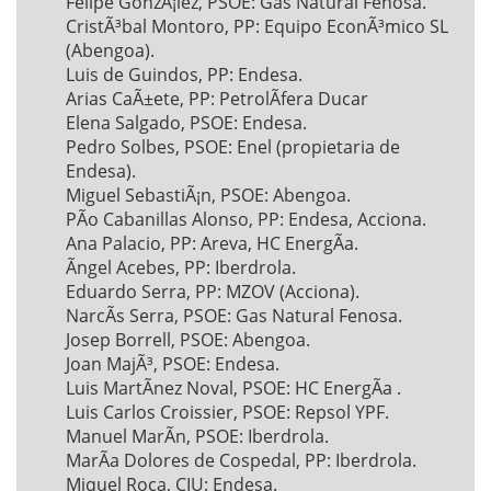
Felipe GonzÃ¡lez, PSOE: Gas Natural Fenosa.
CristÃ³bal Montoro, PP: Equipo EconÃ³mico SL
(Abengoa).
Luis de Guindos, PP: Endesa.
Arias CaÃ±ete, PP: PetrolÃ­fera Ducar
Elena Salgado, PSOE: Endesa.
Pedro Solbes, PSOE: Enel (propietaria de
Endesa).
Miguel SebastiÃ¡n, PSOE: Abengoa.
PÃ­o Cabanillas Alonso, PP: Endesa, Acciona.
Ana Palacio, PP: Areva, HC EnergÃ­a.
Ãngel Acebes, PP: Iberdrola.
Eduardo Serra, PP: MZOV (Acciona).
NarcÃ­s Serra, PSOE: Gas Natural Fenosa.
Josep Borrell, PSOE: Abengoa.
Joan MajÃ³, PSOE: Endesa.
Luis MartÃ­nez Noval, PSOE: HC EnergÃ­a .
Luis Carlos Croissier, PSOE: Repsol YPF.
Manuel MarÃ­n, PSOE: Iberdrola.
MarÃ­a Dolores de Cospedal, PP: Iberdrola.
Miquel Roca, CIU: Endesa.