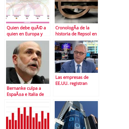
Quien debe quÃ© a
CronologÃ­a de la
quien en Europa y
historia de Repsol en
Estados Unidos
Argentina
Las empresas de
EE.UU. registran
Bernanke culpa a
beneficios rÃ©cord
EspaÃ±a e Italia de
retrasar la
recuperaciÃ³n