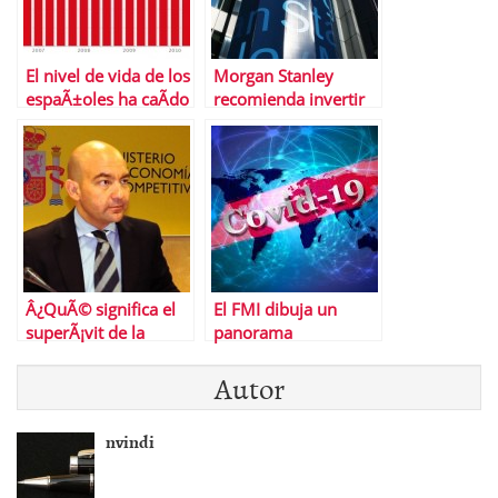
El nivel de vida de los
Morgan Stanley
espaÃ±oles ha caÃ­do
recomienda invertir
mÃ¡s que en la Gran
en la deuda
DepresiÃ³n de EEUU
espaÃ±ola
Â¿QuÃ© significa el
El FMI dibuja un
superÃ¡vit de la
panorama
balanza de pagos?
desalentador para la
Autor
economÃ­a mundial
nvindi