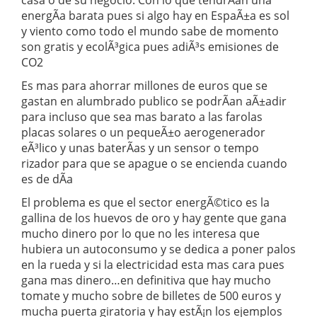
casa o de su negocio. Con lo que tendrÃ­an una
energÃ­a barata pues si algo hay en EspaÃ±a es sol
y viento como todo el mundo sabe de momento
son gratis y ecolÃ³gica pues adiÃ³s emisiones de
CO2
Es mas para ahorrar millones de euros que se
gastan en alumbrado publico se podrÃ­an aÃ±adir
para incluso que sea mas barato a las farolas
placas solares o un pequeÃ±o aerogenerador
eÃ³lico y unas baterÃ­as y un sensor o tempo
rizador para que se apague o se encienda cuando
es de dÃ­a
El problema es que el sector energÃ©tico es la
gallina de los huevos de oro y hay gente que gana
mucho dinero por lo que no les interesa que
hubiera un autoconsumo y se dedica a poner palos
en la rueda y si la electricidad esta mas cara pues
gana mas dinero…en definitiva que hay mucho
tomate y mucho sobre de billetes de 500 euros y
mucha puerta giratoria y hay estÃ¡n los ejemplos