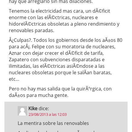
hay que arreglarlo sin mas dilaciones.
Tenemos la electricidad mas cara, un dÃ©ficit
enorme con las elÃ©ctricas, nucleares e
hidorelÃ©ctricas obsoletas a pleno rendimiento y
renovables paradas.
Â¿Culpas?. Todos los gobiernos desde los aÃ±os 80
para acÃ¡. Felipe con su moratoria de nucleares,
Aznar con dejar crecer el dÃ©ficit de tarifa,
Zapatero con subvenciones disparatadas e
ilimitadas, las elÃ©ctricas asiÃ©ndose a las
nucleares obsoletas porque le salÃ­an baratas,
etc…
Pero no hay mas salida que la quirÃºrgica, con
daÃ±os para mucha gente.
Kike
dice:
23/08/2013 a las 12:03
La mentira sobre las renovables