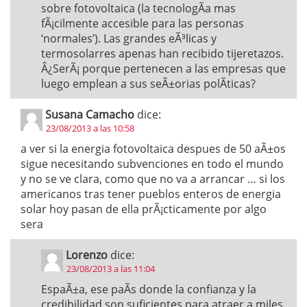
sobre fotovoltaica (la tecnologÃ­a mas
fÃ¡cilmente accesible para las personas
‘normales’). Las grandes eÃ³licas y
termosolarres apenas han recibido tijeretazos.
Â¿SerÃ¡ porque pertenecen a las empresas que
luego emplean a sus seÃ±orias polÃ­ticas?
Susana Camacho
dice:
23/08/2013 a las 10:58
a ver si la energia fotovoltaica despues de 50 aÃ±os
sigue necesitando subvenciones en todo el mundo
y no se ve clara, como que no va a arrancar … si los
americanos tras tener pueblos enteros de energia
solar hoy pasan de ella prÃ¡cticamente por algo
sera
Lorenzo
dice:
23/08/2013 a las 11:04
EspaÃ±a, ese paÃ­s donde la confianza y la
credibilidad son suficientes para atraer a miles