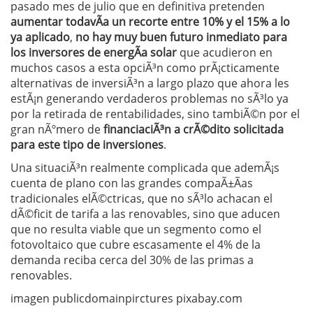
pasado mes de julio que en definitiva pretenden
aumentar todavÃ­a un recorte entre 10% y el 15% a lo
ya aplicado
,
no hay muy buen futuro inmediato para
los inversores de energÃ­a solar
que acudieron en
muchos casos a esta opciÃ³n como prÃ¡cticamente
alternativas de inversiÃ³n a largo plazo que ahora les
estÃ¡n generando verdaderos problemas no sÃ³lo ya
por la retirada de rentabilidades, sino tambiÃ©n por el
gran nÃºmero de
financiaciÃ³n a crÃ©dito solicitada
para este tipo de inversiones
.
Una situaciÃ³n realmente complicada que ademÃ¡s
cuenta de plano con las grandes compaÃ±Ã­as
tradicionales elÃ©ctricas, que no sÃ³lo achacan el
dÃ©ficit de tarifa a las renovables, sino que aducen
que no resulta viable que un segmento como el
fotovoltaico que cubre escasamente el 4% de la
demanda reciba cerca del 30% de las primas a
renovables.
imagen publicdomainpirctures pixabay.com