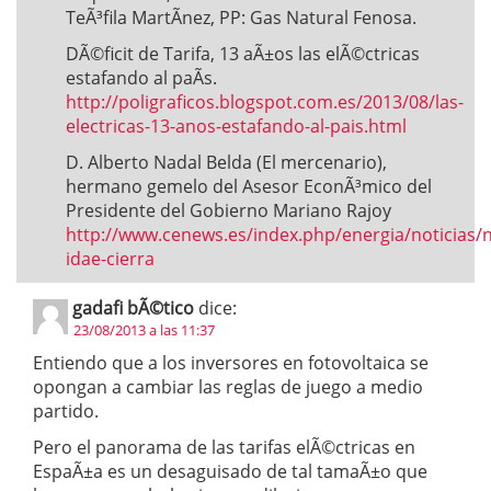
TeÃ³fila MartÃ­nez, PP: Gas Natural Fenosa.
DÃ©ficit de Tarifa, 13 aÃ±os las elÃ©ctricas
estafando al paÃ­s.
http://poligraficos.blogspot.com.es/2013/08/las-
electricas-13-anos-estafando-al-pais.html
D. Alberto Nadal Belda (El mercenario),
hermano gemelo del Asesor EconÃ³mico del
Presidente del Gobierno Mariano Rajoy
http://www.cenews.es/index.php/energia/noticias/n
idae-cierra
gadafi bÃ©tico
dice:
23/08/2013 a las 11:37
Entiendo que a los inversores en fotovoltaica se
opongan a cambiar las reglas de juego a medio
partido.
Pero el panorama de las tarifas elÃ©ctricas en
EspaÃ±a es un desaguisado de tal tamaÃ±o que