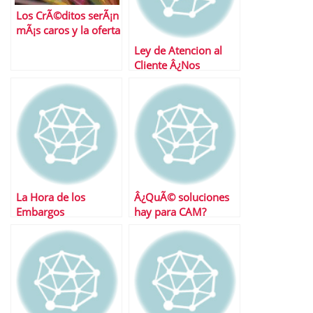
Los CrÃ©ditos serÃ¡n
mÃ¡s caros y la oferta
mas reducida
Ley de Atencion al
Cliente Â¿Nos
beneficia realmente?
La Hora de los
Â¿QuÃ© soluciones
Embargos
hay para CAM?