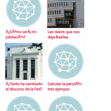
Â¿CÃ³mo serÃ¡ mi
Las claves que nos
jubilaciÃ³n?
deja Basilea
Â¿Tanto ha cambiado
Calcular la pensiÃ³n:
el discurso de la Fed?
tres ejempos
prÃ¡cticos