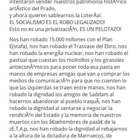
intentaron vender nuestros patrimonia histÃ³rico
artÃ­stico del Prado,
y ahora quieren sablearnos la LoterÃ­a!.
EL SOCIALISMO ES EL ROBO LEGALIZADO!
Esto no es una privatizaciÃ³n, ES UN PELOTAZO!
Nos han robado 15.000 millones con el Plan
E(stafa), nos han robado el Trasvase del Ebro, nos
han robado la energÃ­a nuclear, nos han robado el
pastizal que cuestan los molinillos y los girasoles
antieconÃ³micos para poner toda esa pasta en
manos de empresas amigas que van a comprar los
medios de comunicaciÃ³n para que no cuenten lo
que las izquierdas se traen entre manos, nos han
robado la dignidad los amigos de Saddam al
hacernos abandonar al pueblo iraquÃ­, nos han
robado la dignidad al sentarse a negociar la
rendiciÃ³n del Estado y la memoria de nuestros
muertos con los â€œhombres de pazâ€ de la
zE.T.A.p, nos han robado la dignidad al rebajarnos
a la altura de la dictadura de Marruecos, de