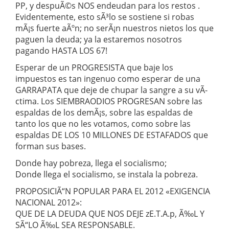
PP, y despuÃ©s NOS endeudan para los restos .
Evidentemente, esto sÃ³lo se sostiene si robas
mÃ¡s fuerte aÃºn; no serÃ¡n nuestros nietos los que
paguen la deuda; ya la estaremos nosotros
pagando HASTA LOS 67!
Esperar de un PROGRESISTA que baje los
impuestos es tan ingenuo como esperar de una
GARRAPATA que deje de chupar la sangre a su vÃ­
ctima. Los SIEMBRAODIOS PROGRESAN sobre las
espaldas de los demÃ¡s, sobre las espaldas de
tanto los que no les votamos, como sobre las
espaldas DE LOS 10 MILLONES DE ESTAFADOS que
forman sus bases.
Donde hay pobreza, llega el socialismo;
Donde llega el socialismo, se instala la pobreza.
PROPOSICIÃ“N POPULAR PARA EL 2012 «EXIGENCIA
NACIONAL 2012»:
QUE DE LA DEUDA QUE NOS DEJE zE.T.A.p, Ã‰L Y
SÃ“LO Ã‰L SEA RESPONSABLE.