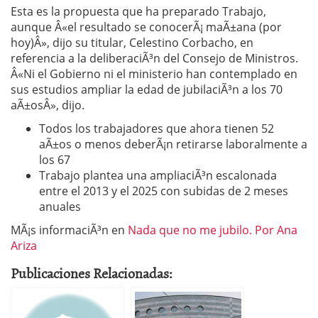
Esta es la propuesta que ha preparado Trabajo,
aunque Â«el resultado se conocerÃ¡ maÃ±ana (por
hoy)Â», dijo su titular, Celestino Corbacho, en
referencia a la deliberaciÃ³n del Consejo de Ministros.
Â«Ni el Gobierno ni el ministerio han contemplado en
sus estudios ampliar la edad de jubilaciÃ³n a los 70
aÃ±osÂ», dijo.
Todos los trabajadores que ahora tienen 52
aÃ±os o menos deberÃ¡n retirarse laboralmente a
los 67
Trabajo plantea una ampliaciÃ³n escalonada
entre el 2013 y el 2025 con subidas de 2 meses
anuales
MÃ¡s informaciÃ³n en
Nada que no me jubilo. Por Ana
Ariza
Publicaciones Relacionadas: