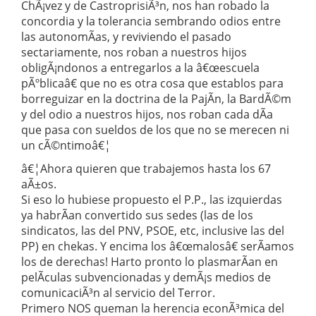
ChÃ¡vez y de CastroprisiÃ³n, nos han robado la
concordia y la tolerancia sembrando odios entre
las autonomÃ­as, y reviviendo el pasado
sectariamente, nos roban a nuestros hijos
obligÃ¡ndonos a entregarlos a la â€œescuela
pÃºblicaâ€ que no es otra cosa que establos para
borreguizar en la doctrina de la PajÃ­n, la BardÃ©m
y del odio a nuestros hijos, nos roban cada dÃ­a
que pasa con sueldos de los que no se merecen ni
un cÃ©ntimoâ€¦
â€¦Ahora quieren que trabajemos hasta los 67
aÃ±os.
Si eso lo hubiese propuesto el P.P., las izquierdas
ya habrÃ­an convertido sus sedes (las de los
sindicatos, las del PNV, PSOE, etc, inclusive las del
PP) en chekas. Y encima los â€œmalosâ€ serÃ­amos
los de derechas! Harto pronto lo plasmarÃ­an en
pelÃ­culas subvencionadas y demÃ¡s medios de
comunicaciÃ³n al servicio del Terror.
Primero NOS queman la herencia econÃ³mica del