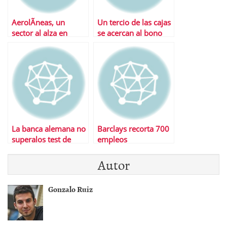
AerolÃ­neas, un
Un tercio de las cajas
sector al alza en
se acercan al bono
bolsa
basura
La banca alemana no
Barclays recorta 700
superalos test de
empleos
estrÃ©s bursÃ¡tiles
Autor
Gonzalo Ruiz