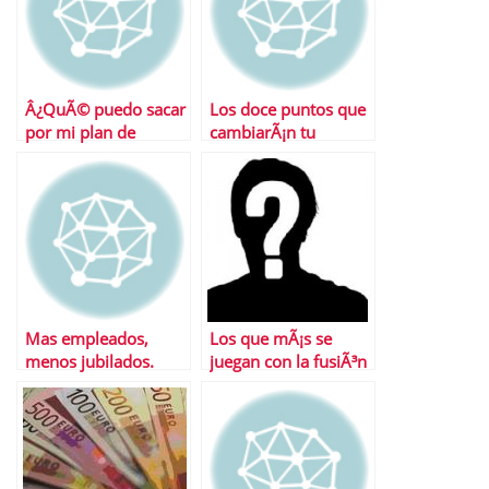
Â¿QuÃ© puedo sacar
Los doce puntos que
por mi plan de
cambiarÃ¡n tu
pensiones?
pensiÃ³n tras la
reforma
Mas empleados,
Los que mÃ¡s se
menos jubilados.
juegan con la fusiÃ³n
SituaciÃ³n deseada
de las cajas