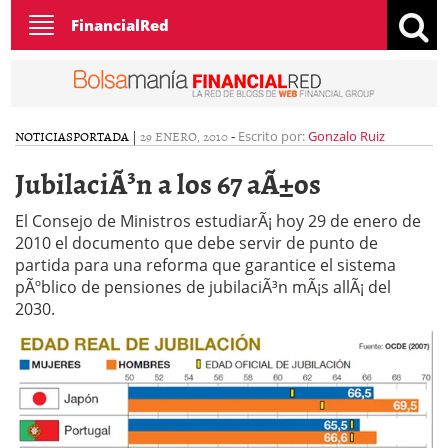
Toggle
FinancialRed
navigation
NOTICIAS
PORTADA
|
29 ENERO, 2010
-
Escrito por:
Gonzalo Ruiz
JubilaciÃ³n a los 67 aÃ±os
El Consejo de Ministros estudiarÃ¡ hoy 29 de enero de
2010 el documento que debe servir de punto de
partida para una reforma que garantice el sistema
pÃºblico de pensiones de jubilaciÃ³n mÃ¡s allÃ¡ del
2030.