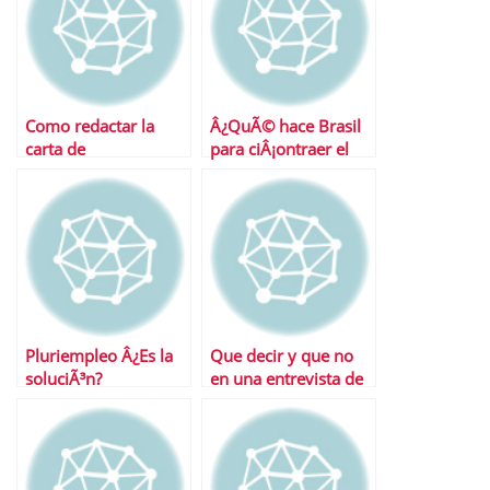
Como redactar la
Â¿QuÃ© hace Brasil
carta de
para ciÂ¡ontraer el
presentaciÃ³n
crÃ©dito?
perfecta
Pluriempleo Â¿Es la
Que decir y que no
soluciÃ³n?
en una entrevista de
trabajo