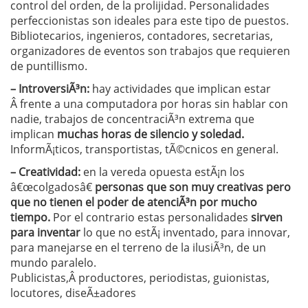
control del orden, de la prolijidad. Personalidades
perfeccionistas son ideales para este tipo de puestos.
Bibliotecarios, ingenieros, contadores, secretarias,
organizadores de eventos son trabajos que requieren
de puntillismo.
– IntroversiÃ³n:
hay actividades que implican estar
Â frente a una computadora por horas sin hablar con
nadie, trabajos de concentraciÃ³n extrema que
implican
muchas horas de silencio y soledad.
InformÃ¡ticos, transportistas, tÃ©cnicos en general.
– Creatividad:
en la vereda opuesta estÃ¡n los
â€œcolgadosâ€
personas que son muy creativas pero
que no tienen el poder de atenciÃ³n por mucho
tiempo.
Por el contrario estas personalidades
sirven
para inventar
lo que no estÃ¡ inventado, para innovar,
para manejarse en el terreno de la ilusiÃ³n, de un
mundo paralelo.
Publicistas,Â productores, periodistas, guionistas,
locutores, diseÃ±adores