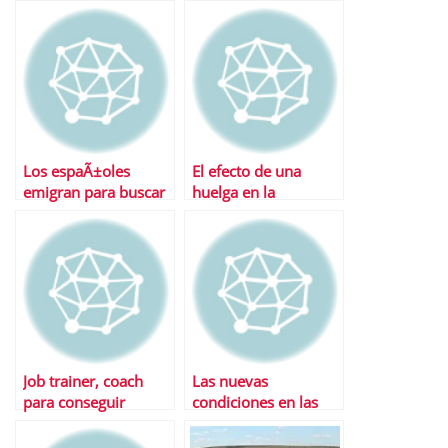
eficaz para la
bÃºsqueda de
empleo
Los espaÃ±oles
El efecto de una
emigran para buscar
huelga en la
trabajo como hace
economÃ­a
algunas dÃ©cadas
Job trainer, coach
Las nuevas
para conseguir
condiciones en las
empleo
que tu empresa te
puede despedir