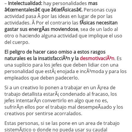
–
Intelectualidad:
hay personalidades
mas
â€œmentalesâ€ que â€œfÃ­sicasâ€.
Personas cuya
actividad pasa Â por las ideas en lugar de por las
actividades. Â Por el contrario las
fÃ­sicas necesitan
gastar sus energÃ­as moviendose
, sea de un lado al
otro o haciendo alguna actividad que implique el uso
del cuerpo.
El peligro de hacer caso omiso a estos rasgos
naturales es la insatisfacciÃ³n y la
desmotivaciÃ³n
.
Es
una suplicio para los jefes que deben lidiar con una
personalidad que estÃ¡ enojada e incÃ³moda y para los
empleados que deben padecerlo.
Si a un creativo lo ponen a trabajar en un Ã¡rea de
trabajo detallista estarÃ¡ condenado al fracaso, los
jefes intentarÃ¡n convertirlo en algo que no es,
sufrirÃ¡n ellos por el trabajo mal desempeÃ±ado y los
creativos por sentirse acorralados.
Estas personas, si se las pone en un area de trabajo
sistemÃ¡tico o donde no pueda usar su caudal