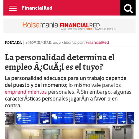
Toggle
FinancialRed
navigation
PORTADA
|
4 NOVIEMBRE, 2010
-
Escrito por:
FinancialRed
La personalidad determina el
empleo Â¿CuÃ¡l es el tuyo?
La personalidad adecuada para un trabajo depende
del puesto y del momento
; lo mismo vale para los
emprendimientos
personales. Â Sin embargo, algunas
caracterÃ­sticas personales jugarÃ¡n a favor o en
contra.