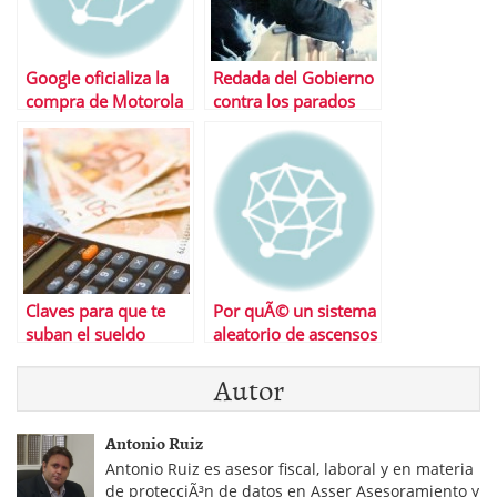
Google oficializa la
Redada del Gobierno
compra de Motorola
contra los parados
Movility
que cobran
prestaciÃ³n y
trabajan
Claves para que te
Por quÃ© un sistema
suban el sueldo
aleatorio de ascensos
es lo mejor para la
Autor
empresa
Antonio Ruiz
Antonio Ruiz es asesor fiscal, laboral y en materia
de protecciÃ³n de datos en Asser Asesoramiento y