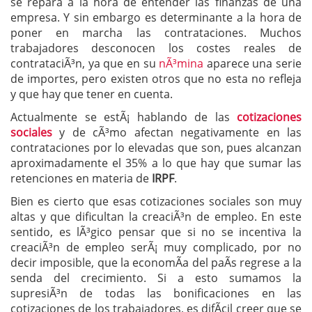
se repara a la hora de entender las finanzas de una
empresa. Y sin embargo es determinante a la hora de
poner en marcha las contrataciones. Muchos
trabajadores desconocen los costes reales de
contrataciÃ³n, ya que en su
nÃ³mina
aparece una serie
de importes, pero existen otros que no esta no refleja
y que hay que tener en cuenta.
Actualmente se estÃ¡ hablando de las
cotizaciones
sociales
y de cÃ³mo afectan negativamente en las
contrataciones por lo elevadas que son, pues alcanzan
aproximadamente el 35% a lo que hay que sumar las
retenciones en materia de
IRPF
.
Bien es cierto que esas cotizaciones sociales son muy
altas y que dificultan la creaciÃ³n de empleo. En este
sentido, es lÃ³gico pensar que si no se incentiva la
creaciÃ³n de empleo serÃ¡ muy complicado, por no
decir imposible, que la economÃ­a del paÃ­s regrese a la
senda del crecimiento. Si a esto sumamos la
supresiÃ³n de todas las bonificaciones en las
cotizaciones de los trabajadores, es difÃ­cil creer que se