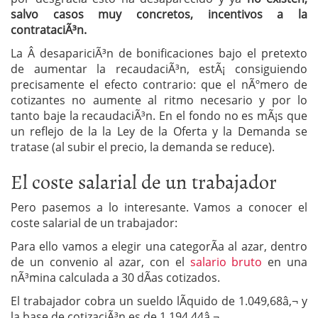
salvo casos muy concretos, incentivos a la
contrataciÃ³n.
La Â desapariciÃ³n de bonificaciones bajo el pretexto
de aumentar la recaudaciÃ³n, estÃ¡ consiguiendo
precisamente el efecto contrario: que el nÃºmero de
cotizantes no aumente al ritmo necesario y por lo
tanto baje la recaudaciÃ³n. En el fondo no es mÃ¡s que
un reflejo de la la Ley de la Oferta y la Demanda se
tratase (al subir el precio, la demanda se reduce).
El coste salarial de un trabajador
Pero pasemos a lo interesante. Vamos a conocer el
coste salarial de un trabajador:
Para ello vamos a elegir una categorÃ­a al azar, dentro
de un convenio al azar, con el
salario bruto
en una
nÃ³mina calculada a 30 dÃ­as cotizados.
El trabajador cobra un sueldo lÃ­quido de 1.049,68â‚¬ y
la base de cotizaciÃ³n es de 1.194,44â‚¬