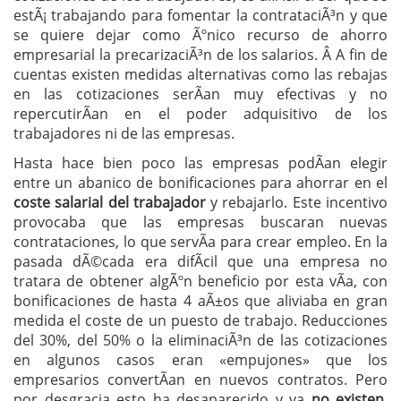
estÃ¡ trabajando para fomentar la contrataciÃ³n y que
se quiere dejar como Ãºnico recurso de ahorro
empresarial la precarizaciÃ³n de los salarios. Â A fin de
cuentas existen medidas alternativas como las rebajas
en las cotizaciones serÃ­an muy efectivas y no
repercutirÃ­an en el poder adquisitivo de los
trabajadores ni de las empresas.
Hasta hace bien poco las empresas podÃ­an elegir
entre un abanico de bonificaciones para ahorrar en el
coste salarial del trabajador
y rebajarlo. Este incentivo
provocaba que las empresas buscaran nuevas
contrataciones, lo que servÃ­a para crear empleo. En la
pasada dÃ©cada era difÃ­cil que una empresa no
tratara de obtener algÃºn beneficio por esta vÃ­a, con
bonificaciones de hasta 4 aÃ±os que aliviaba en gran
medida el coste de un puesto de trabajo. Reducciones
del 30%, del 50% o la eliminaciÃ³n de las cotizaciones
en algunos casos eran «empujones» que los
empresarios convertÃ­an en nuevos contratos. Pero
por desgracia esto ha desaparecido y ya
no existen,