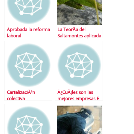
Aprobada la reforma
La TeorÃ­a del
laboral
Saltamontes aplicada
al mundo laboral
CartelizaciÃ³n
Â¿CuÃ¡les son las
colectiva
mejores empresas E